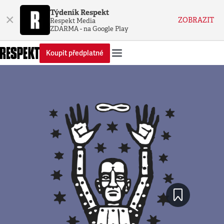
Týdeník Respekt
×
ZOBRAZIT
Respekt Media
ZDARMA - na Google Play
Koupit předplatné