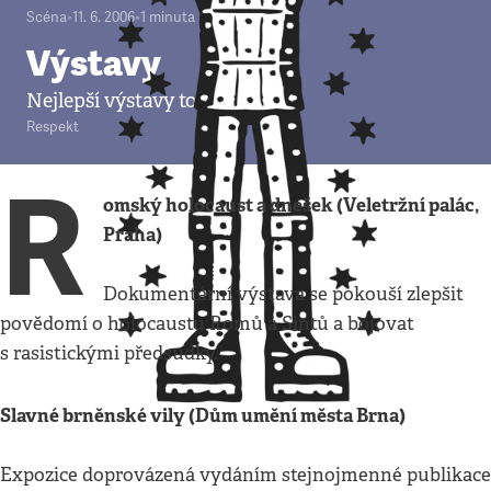
Scéna
•
11. 6. 2006
•
1
minuta
Výstavy
Nejlepší výstavy tohoto týdne.
Respekt
R
omský holocaust a dnešek (Veletržní palác,
Praha)
Dokumentární výstava se pokouší zlepšit
povědomí o holocaustu Romů a Sintů a bojovat
s rasistickými předsudky.
Slavné brněnské vily (Dům umění města Brna)
Expozice doprovázená vydáním stejnojmenné publikace