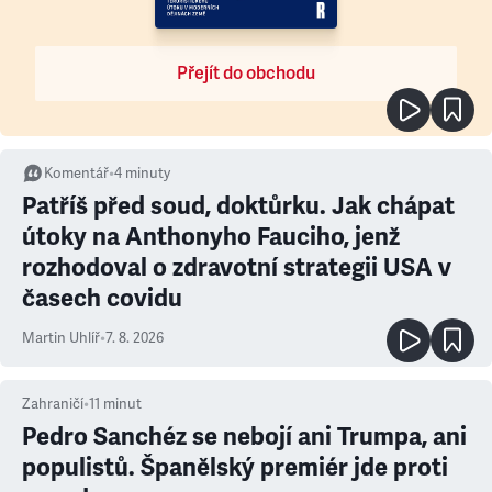
Přejít do obchodu
Komentář
•
4
minuty
Patříš před soud, doktůrku. Jak chápat
útoky na Anthonyho Fauciho, jenž
rozhodoval o zdravotní strategii USA v
časech covidu
Martin Uhlíř
•
7. 8. 2026
Zahraničí
•
11
minut
Pedro Sanchéz se nebojí ani Trumpa, ani
populistů. Španělský premiér jde proti