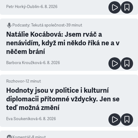
Petr Horký
•
Dublin
•
6. 8. 2026
Podcasty
:
Tekutá společnost
•
39 minut
Natálie Kocábová: Jsem rváč a
nenávidím, když mi někdo říká ne a v
něčem brání
Barbora Kroužková
•
6. 8. 2026
Rozhovor
•
12
minut
Hodnoty jsou v politice i kulturní
diplomacii přítomné vždycky. Jen se
teď možná změní
Eva Soukeníková
•
6. 8. 2026
Komentář
•
8
minut