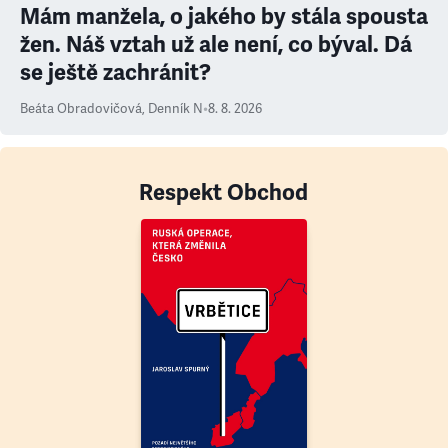
Mám manžela, o jakého by stála spousta
žen. Náš vztah už ale není, co býval. Dá
se ještě zachránit?
Beáta Obradovičová
,
Denník N
•
8. 8. 2026
Respekt Obchod