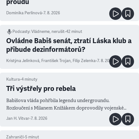
proudu
Dominika Perlínová
•
7. 8. 2026
Podcasty
:
Vládneme, nerušit
•
42 minut
Ovládne Babiš senát, ztratí Láska klub a
přibude dezinformátorů?
Kristýna Jelínková
,
František Trojan
,
Filip Zelenka
•
7. 8. 2026
Kultura
•
4
minuty
Tři výstřely pro rebela
Babišova vláda pohřbila legendu undergroundu.
Rozloučení s Milanem Knížákem doprovodily vojenské
salvy i kritika pokrokářů
Jan H. Vitvar
•
7. 8. 2026
Zahraničí
•
5
minut