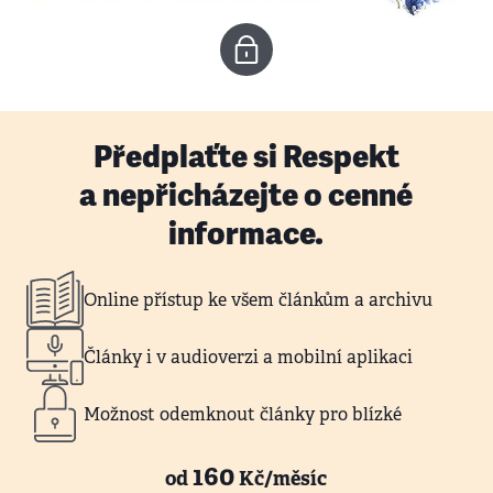
Předplaťte si Respekt
a nepřicházejte o cenné
informace.
Online přístup ke všem článkům a archivu
Články i v audioverzi a mobilní aplikaci
Možnost odemknout články pro blízké
160
od
Kč/měsíc