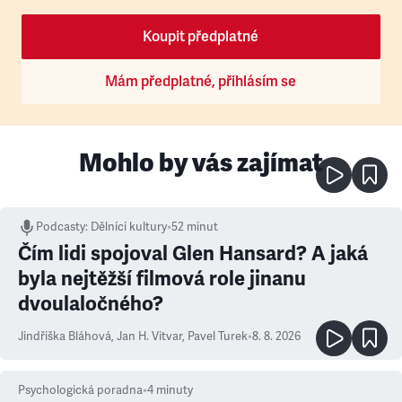
Koupit předplatné
Mám předplatné, přihlásím se
Mohlo by vás zajímat
Podcasty
:
Dělníci kultury
•
52 minut
Čím lidi spojoval Glen Hansard? A jaká
byla nejtěžší filmová role jinanu
dvoulaločného?
Jindřiška Bláhová
,
Jan H. Vitvar
,
Pavel Turek
•
8. 8. 2026
Psychologická poradna
•
4
minuty