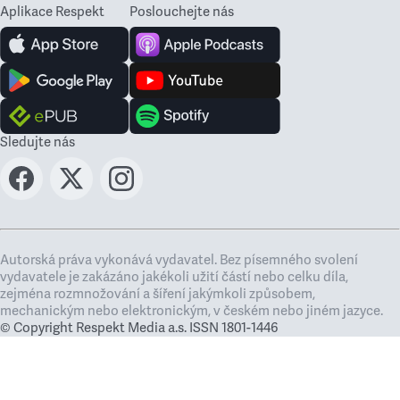
Aplikace Respekt
Poslouchejte nás
Sledujte nás
Autorská práva vykonává vydavatel. Bez písemného svolení
vydavatele je zakázáno jakékoli užití částí nebo celku díla,
zejména rozmnožování a šíření jakýmkoli způsobem,
mechanickým nebo elektronickým, v českém nebo jiném jazyce.
© Copyright Respekt Media a.s. ISSN 1801-1446