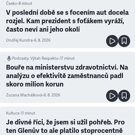
Česko
•
8
minut
V poslední době se s focením aut docela
rozjel. Kam prezident s foťákem vyráží,
často neví ani jeho okolí
Ondřej Kundra
•
6. 8. 2026
Podcasty
:
Výtah Respektu
•
17 minut
Bouře na ministerstvu zdravotnictví. Na
analýzu o efektivitě zaměstnanců padl
skoro milion korun
Zuzana Machálková
•
6. 8. 2026
Kultura
•
11
minut
Je divné říci, že jsem si užil pohřeb. Pro
ten Glenův to ale platilo stoprocentně