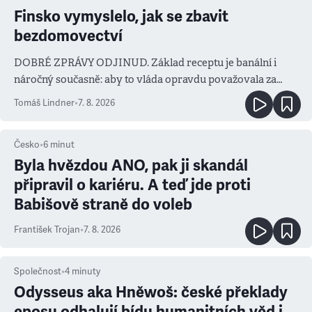
Finsko vymyslelo, jak se zbavit
bezdomovectví
DOBRÉ ZPRÁVY ODJINUD. Základ receptu je banální i
náročný současně: aby to vláda opravdu považovala za
prioritu
Tomáš Lindner
•
7. 8. 2026
Česko
•
6
minut
Byla hvězdou ANO, pak ji skandál
připravil o kariéru. A teď jde proti
Babišově straně do voleb
František Trojan
•
7. 8. 2026
Společnost
•
4
minuty
Odysseus aka Hněwoš: české překlady
eposu odhalují bídu humanitních věd i