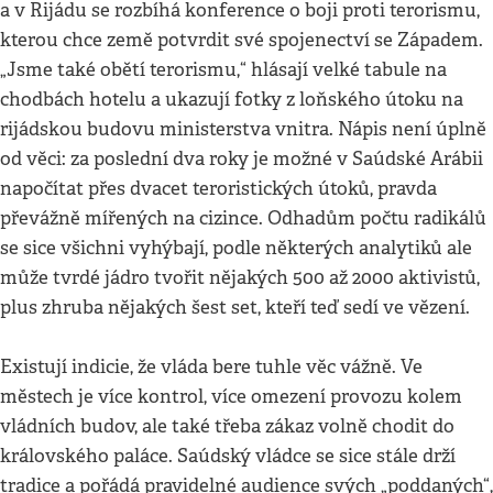
a v Rijádu se rozbíhá konference o boji proti terorismu,
kterou chce země potvrdit své spojenectví se Západem.
„Jsme také obětí terorismu,“ hlásají velké tabule na
chodbách hotelu a ukazují fotky z loňského útoku na
rijádskou budovu ministerstva vnitra. Nápis není úplně
od věci: za poslední dva roky je možné v Saúdské Arábii
napočítat přes dvacet teroristických útoků, pravda
převážně mířených na cizince. Odhadům počtu radikálů
se sice všichni vyhýbají, podle některých analytiků ale
může tvrdé jádro tvořit nějakých 500 až 2000 aktivistů,
plus zhruba nějakých šest set, kteří teď sedí ve vězení.
Existují indicie, že vláda bere tuhle věc vážně. Ve
městech je více kontrol, více omezení provozu kolem
vládních budov, ale také třeba zákaz volně chodit do
královského paláce. Saúdský vládce se sice stále drží
tradice a pořádá pravidelné audience svých „poddaných“,