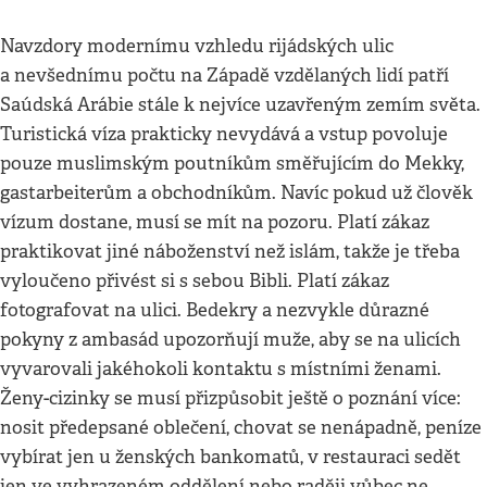
Navzdory modernímu vzhledu rijádských ulic
a nevšednímu počtu na Západě vzdělaných lidí patří
Saúdská Arábie stále k nejvíce uzavřeným zemím světa.
Turistická víza prakticky nevydává a vstup povoluje
pouze muslimským poutníkům směřujícím do Mekky,
gastarbeiterům a obchodníkům. Navíc pokud už člověk
vízum dostane, musí se mít na pozoru. Platí zákaz
praktikovat jiné náboženství než islám, takže je třeba
vyloučeno přivést si s sebou Bibli. Platí zákaz
fotografovat na ulici. Bedekry a nezvykle důrazné
pokyny z ambasád upozorňují muže, aby se na ulicích
vyvarovali jakéhokoli kontaktu s místními ženami.
Ženy-cizinky se musí přizpůsobit ještě o poznání více:
nosit předepsané oblečení, chovat se nenápadně, peníze
vybírat jen u ženských bankomatů, v restauraci sedět
jen ve vyhrazeném oddělení nebo raději vůbec ne.