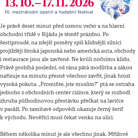
Je právě deset minut před osmou večer a na hlavní
obchodní třídě v Rijádu je téměř prázdno. Po
šestiproudé, na zdejší poměry spíš klidnější silnici
projíždějí široká japonská nebo americká auta, obchody
i restaurace jsou ale zavřené. Ne kvůli nočnímu klidu.
Právě probíhá poslední, od rána pátá modlitba a zákon
nařizuje na minutu přesně všechno zavřít, jinak hrozí
vysoká pokuta. „Promiňte, jste muslim?“ ptá se ostraha
jednoho z obchodních center cizince, který se rozhodl
zhruba půlhodinovou přestávku přečkat na lavičce
v pasáži. Po zamítavé odpovědi ukazuje černý šerif
k východu. Nevěřící musí čekat venku na ulici.
Během několika minut je ale všechno jinak. Mřížové