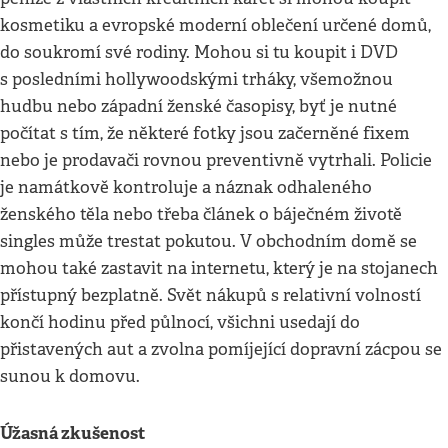
kosmetiku a evropské moderní oblečení určené domů,
do soukromí své rodiny. Mohou si tu koupit i DVD
s posledními hollywoodskými trháky, všemožnou
hudbu nebo západní ženské časopisy, byť je nutné
počítat s tím, že některé fotky jsou začerněné fixem
nebo je prodavači rovnou preventivně vytrhali. Policie
je namátkově kontroluje a náznak odhaleného
ženského těla nebo třeba článek o báječném životě
singles může trestat pokutou. V obchodním domě se
mohou také zastavit na internetu, který je na stojanech
přístupný bezplatně. Svět nákupů s relativní volností
končí hodinu před půlnocí, všichni usedají do
přistavených aut a zvolna pomíjející dopravní zácpou se
sunou k domovu.
Úžasná zkušenost