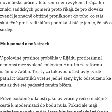
novinářské práce v této zemi není zvykem. I západní
znalci saúdských poměrů proto říkají, že pro člověka
zvenčí je značně obtížné proniknout do toho, co stát
skutečně proti radikálům podniká. Jisté je jen to, že něco
se děje.
Muhammad nemá strach
V polovině prosince proběhla v Rijádu protirežimní
demonstrace svolaná exilovým Hnutím za reformu
islámu v Arábii. Tresty za takovou účast byly tvrdé –
patnáct účastníků včetně jedné ženy bylo odsouzeno ke
stu až dvě stě padesáti ranám bičem.
Právě podobné události jako by vracely řeči o nadějné
cestě k modernizaci do bodu nula. Pokud ale mají