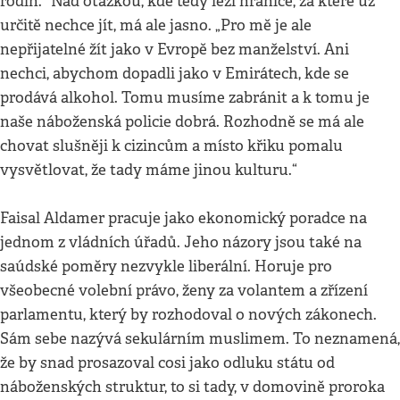
rodin.“ Nad otázkou, kde tedy leží hranice, za které už
určitě nechce jít, má ale jasno. „Pro mě je ale
nepřijatelné žít jako v Evropě bez manželství. Ani
nechci, abychom dopadli jako v Emirátech, kde se
prodává alkohol. Tomu musíme zabránit a k tomu je
naše náboženská policie dobrá. Rozhodně se má ale
chovat slušněji k cizincům a místo křiku pomalu
vysvětlovat, že tady máme jinou kulturu.“
Faisal Aldamer pracuje jako ekonomický poradce na
jednom z vládních úřadů. Jeho názory jsou také na
saúdské poměry nezvykle liberální. Horuje pro
všeobecné volební právo, ženy za volantem a zřízení
parlamentu, který by rozhodoval o nových zákonech.
Sám sebe nazývá sekulárním muslimem. To neznamená,
že by snad prosazoval cosi jako odluku státu od
náboženských struktur, to si tady, v domovině proroka