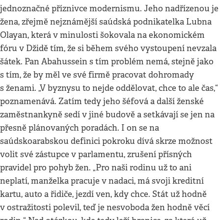
jednoznačné příznivce modernismu. Jeho nadřízenou je
žena, zřejmě nejznámější saúdská podnikatelka Lubna
Olayan, která v minulosti šokovala na ekonomickém
fóru v Džidě tím, že si během svého vystoupení nevzala
šátek. Pan Abahussein s tím problém nemá, stejně jako
s tím, že by měl ve své firmě pracovat dohromady
s ženami. „V byznysu to nejde oddělovat, chce to ale čas,“
poznamenává. Zatím tedy jeho šéfová a další ženské
zaměstnankyně sedí v jiné budově a setkávají se jen na
přesně plánovaných poradách. I on se na
saúdskoarabskou definici pokroku dívá skrze možnost
volit své zástupce v parlamentu, zrušení přísných
pravidel pro pohyb žen. „Pro naši rodinu už to ani
neplatí, manželka pracuje v nadaci, má svoji kreditní
kartu, auto a řidiče, jezdí ven, kdy chce. Stát už hodně
v ostražitosti polevil, teď je nesvoboda žen hodně věcí