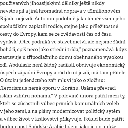
používaných jihoasijskými dělníky ještě nikdy
nevstoupil a jiná hromadná doprava v třímilionovém
Rijádu nejezdí. Auto mu podobně jako téměř všem jeho
spolužákům zaplatili rodiče, stejně jako příležitostné
cesty do Evropy, kam se ze zvědavosti čas od času
vydává. „Otec podniká ve stavebnictví, ale nejsme žádní
boháči, spíš něco jako střední třída,“ poznamenává, když
zastavuje u třípodlažního domu obehnaného vysokou
zdí. Abdulazíz není žádný radikál, obdivuje ekonomický
úspěch západní Evropy a rád do ní jezdí, má tam přátele.
O útoku jedenáctého září mluví jako o zločinu:
„Terorismus nemá oporu v Koránu, Usáma převrací
islám vzhůru nohama.“ V polovině února patřil mezi ty,
kteří se zúčastnili vůbec prvních komunálních voleb
v jeho zemi, a na plány modernizovat politický sytém
a vůbec život v království přikyvuje. Pokud bude patřit
budoucnost Saúdské Arábie lidem, jako je on, může