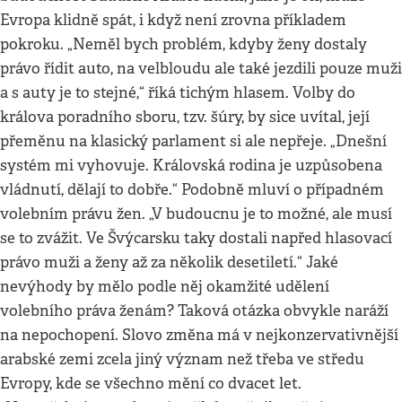
Evropa klidně spát, i když není zrovna příkladem
pokroku. „Neměl bych problém, kdyby ženy dostaly
právo řídit auto, na velbloudu ale také jezdili pouze muži
a s auty je to stejné,“ říká tichým hlasem. Volby do
králova poradního sboru, tzv. šúry, by sice uvítal, její
přeměnu na klasický parlament si ale nepřeje. „Dnešní
systém mi vyhovuje. Královská rodina je uzpůsobena
vládnutí, dělají to dobře.“ Podobně mluví o případném
volebním právu žen. „V budoucnu je to možné, ale musí
se to zvážit. Ve Švýcarsku taky dostali napřed hlasovací
právo muži a ženy až za několik desetiletí.“ Jaké
nevýhody by mělo podle něj okamžité udělení
volebního práva ženám? Taková otázka obvykle naráží
na nepochopení. Slovo změna má v nejkonzervativnější
arabské zemi zcela jiný význam než třeba ve středu
Evropy, kde se všechno mění co dvacet let.