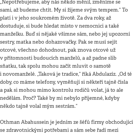
„Nepotřebujeme, aby nás někdo měnil, změníme se
sami, až budeme chtít. My si žijeme svým tempem.“ To
platí i v jeho soukromém životě. Za dva roky, až
dostuduje, si bude hledat místo v nemocnici a také
manželku. Buď si nějaké všimne sám, nebo jej upozorní
sestry, matka nebo dohazovačky. Pak se musí sejít
otcové, všechno dohodnout, pak znova otcové už
v přítomnosti budoucích manželů, a až padne slib
sňatku, tak spolu mohou začít mluvit o samotě
i novomanželé. „Taková je tradice,“ říká Abdulazíz. „Od té
doby, co máme telefony, vyměňují si někteří tajně čísla
a pak si mohou mimo kontrolu rodičů volat, já to ale
nedělám. Proč? Také by mi nebylo příjemné, kdyby
někdo tajně volal mým sestrám.“
Othman Abahussein je jedním ze šéfů firmy obchodující
se zdravotnickými potřebami a sám sebe řadí mezi