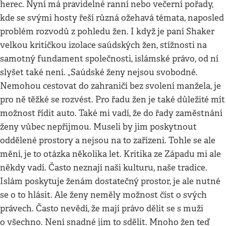
herec. Nyní má pravidelné ranní nebo večerní pořady,
kde se svými hosty řeší různá ožehavá témata, naposled
problém rozvodů z pohledu žen. I když je paní Shaker
velkou kritičkou izolace saúdských žen, stížnosti na
samotný fundament společnosti, islámské právo, od ní
slyšet také není. „Saúdské ženy nejsou svobodné.
Nemohou cestovat do zahraničí bez svolení manžela, je
pro ně těžké se rozvést. Pro řadu žen je také důležité mít
možnost řídit auto. Také mi vadí, že do řady zaměstnání
ženy vůbec nepřijmou. Museli by jim poskytnout
oddělené prostory a nejsou na to zařízeni. Tohle se ale
mění, je to otázka několika let. Kritika ze Západu mi ale
někdy vadí. Často neznají naši kulturu, naše tradice.
Islám poskytuje ženám dostatečný prostor, je ale nutné
se o to hlásit. Ale ženy neměly možnost číst o svých
právech. Často nevědí, že mají právo dělit se s muži
o všechno. Není snadné jim to sdělit. Mnoho žen teď