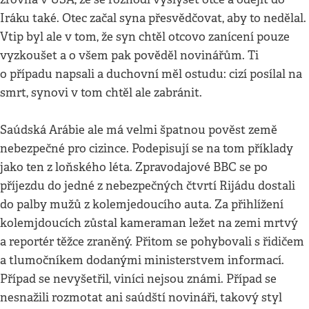
Iráku také. Otec začal syna přesvědčovat, aby to nedělal.
Vtip byl ale v tom, že syn chtěl otcovo zanícení pouze
vyzkoušet a o všem pak pověděl novinářům. Ti
o případu napsali a duchovní měl ostudu: cizí posílal na
smrt, synovi v tom chtěl ale zabránit.
Saúdská Arábie ale má velmi špatnou pověst země
nebezpečné pro cizince. Podepisují se na tom příklady
jako ten z loňského léta. Zpravodajové BBC se po
příjezdu do jedné z nebezpečných čtvrtí Rijádu dostali
do palby mužů z kolemjedoucího auta. Za přihlížení
kolemjdoucích zůstal kameraman ležet na zemi mrtvý
a reportér těžce zraněný. Přitom se pohybovali s řidičem
a tlumočníkem dodanými ministerstvem informací.
Případ se nevyšetřil, viníci nejsou známi. Případ se
nesnažili rozmotat ani saúdští novináři, takový styl