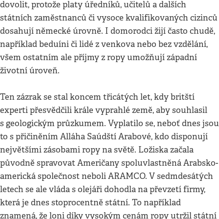
dovolit, protože platy úředníků, učitelů a dalších
státních zaměstnanců či vysoce kvalifikovaných cizinců
dosahují německé úrovně. I domorodci žijí často chudě,
například beduíni či lidé z venkova nebo bez vzdělání,
všem ostatním ale příjmy z ropy umožňují západní
životní úroveň.
Ten zázrak se stal koncem třicátých let, kdy britští
experti přesvědčili krále vyprahlé země, aby souhlasil
s geologickým průzkumem. Vyplatilo se, neboť dnes jsou
to s přičiněním Alláha Saúdští Arabové, kdo disponují
největšími zásobami ropy na světě. Ložiska začala
původně spravovat Američany spoluvlastněná Arabsko-
americká společnost neboli ARAMCO. V sedmdesátých
letech se ale vláda s olejáři dohodla na převzetí firmy,
která je dnes stoprocentně státní. To například
znamená, že loni díky vysokým cenám ropy utržil státní