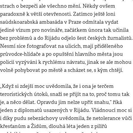
strach o bezpečí ale všechno mění. Někdy ovšem
paradoxně k větší otevřenosti. Zatímco ještě loni
saúdskoarabská ambasáda v Praze odmítala vydat
jediné vízum pro novináře, začátkem února tak učinila
bez problémů a do Rijádu odjelo šest českých žurnalistů.
Nesmí sice fotografovat na ulicích, mají přiděleného
průvodce-hlídače a po opuštění hlavního města jsou
policií vyzýváni k rychlému návratu, jinak se ale mohou
volně pohybovat po městě a scházet se, s kým chtějí.
„Když si zdejší moc uvědomila, že i ona je terčem
teroristických útoků, snaží se přijít na to, proč tomu tak
je, a něco dělat. Opravdu jim nelze upřít snahu,“ říká
jeden z diplomatů usazených v Rijádu. Vládnoucí moc si
i díky pudu sebezáchovy uvědomila, že netolerance vůči
křesťanům a Židům, dlouhá léta jeden z pilířů