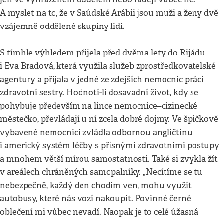
A myslet na to, že v Saúdské Arábii jsou muži a ženy dvě
vzájemně oddělené skupiny lidí.
S tímhle výhledem přijela před dvěma lety do Rijádu
i Eva Bradová, která využila služeb zprostředkovatelské
agentury a přijala v jedné ze zdejších nemocnic práci
zdravotní sestry. Hodnotí-li dosavadní život, kdy se
pohybuje především na lince nemocnice–cizinecké
městečko, převládají u ní zcela dobré dojmy. Ve špičkově
vybavené nemocnici zvládla odbornou angličtinu
i americký systém léčby s přísnými zdravotními postupy
a mnohem větší mírou samostatnosti. Také si zvykla žít
v areálech chráněných samopalníky. „Necítíme se tu
nebezpečně, každý den chodím ven, mohu využít
autobusy, které nás vozí nakoupit. Povinné černé
oblečení mi vůbec nevadí. Naopak je to celé úžasná