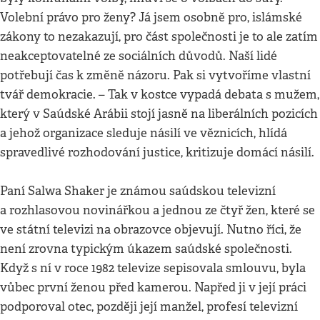
Volební právo pro ženy? Já jsem osobně pro, islámské
zákony to nezakazují, pro část společnosti je to ale zatím
neakceptovatelné ze sociálních důvodů. Naší lidé
potřebují čas k změně názoru. Pak si vytvoříme vlastní
tvář demokracie. – Tak v kostce vypadá debata s mužem,
který v Saúdské Arábii stojí jasně na liberálních pozicích
a jehož organizace sleduje násilí ve věznicích, hlídá
spravedlivé rozhodování justice, kritizuje domácí násilí.
Paní Salwa Shaker je známou saúdskou televizní
a rozhlasovou novinářkou a jednou ze čtyř žen, které se
ve státní televizi na obrazovce objevují. Nutno říci, že
není zrovna typickým úkazem saúdské společnosti.
Když s ní v roce 1982 televize sepisovala smlouvu, byla
vůbec první ženou před kamerou. Napřed ji v její práci
podporoval otec, později její manžel, profesí televizní