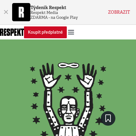
Týdeník Respekt
×
ZOBRAZIT
Respekt Media
ZDARMA - na Google Play
Koupit předplatné