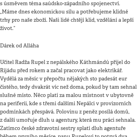
s úsměvem téma saúdsko-západního spojenectví.
„Máme dnes ekonomickou sílu a potřebujeme klidné
trhy pro naše zboží. Naši lidé chtějí klid, vzdělání a lepší
život.“
Dárek od Alláha
Učitel Radža Rupel z nepálského Káthmándú přijel do
Rijádu před rokem a začal pracovat jako elektrikář.
Vydělá za měsíc v přepočtu nějakých sto padesát eur
čistého, tedy dvakrát víc než doma, pokud by tam sehnal
slušné místo. Něco platí za malou místnost v ubytovně
na periferii, kde s třemi dalšími Nepálci v provizorních
podmínkách přespává. Polovinu z peněz posílá domů,
z další umořuje dluh u agentury, která mu práci sehnala.
Zatímco české zdravotní sestry splatí dluh agentuře
během prvního měsíce, panu Rupelovi to potrvá dva