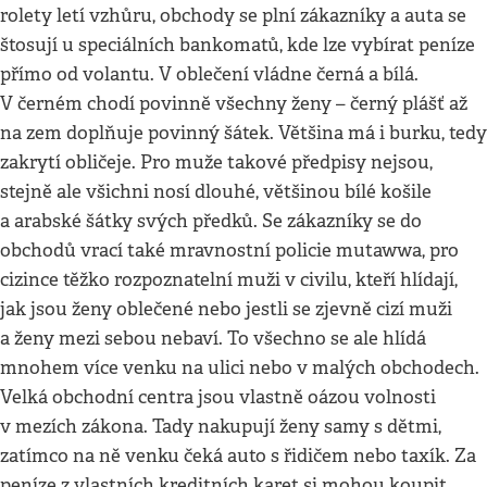
rolety letí vzhůru, obchody se plní zákazníky a auta se
štosují u speciálních bankomatů, kde lze vybírat peníze
přímo od volantu. V oblečení vládne černá a bílá.
V černém chodí povinně všechny ženy – černý plášť až
na zem doplňuje povinný šátek. Většina má i burku, tedy
zakrytí obličeje. Pro muže takové předpisy nejsou,
stejně ale všichni nosí dlouhé, většinou bílé košile
a arabské šátky svých předků. Se zákazníky se do
obchodů vrací také mravnostní policie mutawwa, pro
cizince těžko rozpoznatelní muži v civilu, kteří hlídají,
jak jsou ženy oblečené nebo jestli se zjevně cizí muži
a ženy mezi sebou nebaví. To všechno se ale hlídá
mnohem více venku na ulici nebo v malých obchodech.
Velká obchodní centra jsou vlastně oázou volnosti
v mezích zákona. Tady nakupují ženy samy s dětmi,
zatímco na ně venku čeká auto s řidičem nebo taxík. Za
peníze z vlastních kreditních karet si mohou koupit