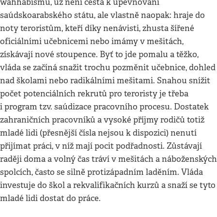
wahhábismu, už není cesta k upevňování
saúdskoarabského státu, ale vlastně naopak: hraje do
noty teroristům, kteří díky nenávisti, zhusta šířené
oficiálními učebnicemi nebo imámy v mešitách,
získávají nové stoupence. Byť to jde pomalu a těžko,
vláda se začíná snažit trochu pozměnit učebnice, dohled
nad školami nebo radikálními mešitami. Snahou snížit
počet potenciálních rekrutů pro teroristy je třeba
i program tzv. saúdizace pracovního procesu. Dostatek
zahraničních pracovníků a vysoké příjmy rodičů totiž
mladé lidi (přesnější čísla nejsou k dispozici) nenutí
přijímat práci, v níž mají pocit podřadnosti. Zůstávají
raději doma a volný čas tráví v mešitách a náboženských
spolcích, často se silně protizápadním laděním. Vláda
investuje do škol a rekvalifikačních kurzů a snaží se tyto
mladé lidi dostat do práce.