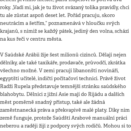
roky. „Vadí mi, jak je tu život svázaný tolika pravidly, chci
tu ale zůstat aspoň deset let. Pořád pracuju, skoro
neutrácím a šetřím,“ poznamenává v hloučku svých
krajanů, s nimiž se každý pátek, jediný den volna, schází
na kus řeči v centru města.
V Saúdské Arábii žije šest milionů cizinců. Dělají nejen
dělníky, ale také taxikáře, prodavače, průvodčí, zkrátka
všechno možné. V zemi pracují libanonští novináři,
egyptští učitelé, indičtí počítačoví technici. Právě život
Radži Rupela představuje temnější stránku saúdského
blahobytu. Dělníci z jižní Asie mají do Rijádu a dalších
měst poměrně snadný přístup, také ale žádná
zaměstnanecká práva a překvapivě malé platy. Díky nim
země funguje, protože Saúdští Arabové manuální práci
neberou a raději žijí z podpory svých rodičů. Mohou si to