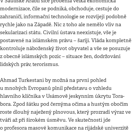
V Saúdské Arábii sice proběhla velká ekonomická
modernizace, čile se podniká, obchoduje, cestuje do
zahraničí, informační technologie se rozvíjejí podobně
rychle jako na Západě. Nic z toho ale nemělo vliv na
sekularizaci státu. Civilní ústava neexistuje, vše je
postavené na islámském právu – šaríji. Vláda kompletně
kontroluje náboženský život obyvatel a vše se posuzuje
z obecně islámských pozic – situace žen, dodržování
lidských práv, terorismus.
Ahmad Turkestani by možná na první pohled
u mnohých Evropanů plnil představu o vzhledu
hlavního klíčníka v Usámově jeskynním úkrytu Tora-
bora. Zpod šátku pod černýma očima a hustým obočím
roste dlouhý naježený plnovous, který prozradí výraz ve
tváři až při širokém úsměvu. Ve skutečnosti jde
o profesora masové komunikace na rijádské univerzitě