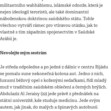
militantního wahhábismu, islámské odnože, která je
nejen ideologií teroristů, ale také dominantní
náboženskou doktrínou saúdského státu. Tohle
všechno vytváří rámec pro vtíravou otázku, jak to
vlastně s tím západním spojenectvím v Saúdské
Arábii je.
Nevolejte mým sestrám
Je středa odpoledne a po jedné z dálnic v centru Rijádu
se pomalu sune nekonečná kolona aut. Jedno z nich,
luxusní béžový opel s koženými sedačkami, řídí mladý
muž v tradičním saúdském oblečení a černých brýlích.
Abdulazíz Al Jeraisy (22) jede právě z přednášek na
státní univerzitě, kde studuje medicínu. Jede svým
autem, jak jinak, do malých a špinavých autobusů