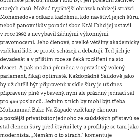
optimisté pravdu, může i toto být jen poslední záchvěv
starých časů. Možná typičtější obrázek nabízejí strážci
Mohamedova odkazu každému, kdo navštíví jejich šúru,
neboli panovníkův poradní sbor. Král Fahd jej ustavil
v roce 1992 a nevybavil žádnými výkonnými
pravomocemi. Jeho členové, z velké většiny akademicky
vzdělaní lidé, se prostě scházejí a debatují. Teď jich je
devadesát a v příštím roce se čeká rozšíření na sto
dvacet. A pak možná přeměna v opravdový volený
parlament, říkají optimisté. Každopádně Saúdové jako
by už chtěli být připraveni: v sídle šúry je už dnes
připravený plně vybavený, nyní ale prázdný jednací sál
pro 466 poslanců. Jedním z nich by mohl být třeba
Muhammad Bakr. Na Západě vzdělaný ekonom
a pozdější privatizátor jednoho ze saúdských přístavů se
stal členem šúry před čtyřmi lety a profiluje se tam jako
modernista. „Nemám o to strach,“ komentuje