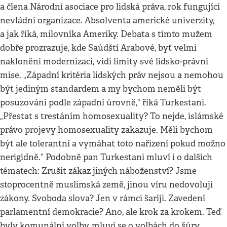
a člena Národní asociace pro lidská práva, rok fungující
nevládní organizace. Absolventa americké univerzity,
a jak říká, milovníka Ameriky. Debata s tímto mužem
dobře prozrazuje, kde Saúdští Arabové, byť velmi
naklonění modernizaci, vidí limity své lidsko-právní
mise. „Západní kritéria lidských práv nejsou a nemohou
být jediným standardem a my bychom neměli být
posuzováni podle západní úrovně,“ říká Turkestani.
„Přestat s trestáním homosexuality? To nejde, islámské
právo projevy homosexuality zakazuje. Měli bychom
být ale tolerantní a vymáhat toto nařízení pokud možno
nerigidně.“ Podobně pan Turkestani mluví i o dalších
tématech: Zrušit zákaz jiných náboženství? Jsme
stoprocentně muslimská země, jinou víru nedovolují
zákony. Svoboda slova? Jen v rámci šaríji. Zavedení
parlamentní demokracie? Ano, ale krok za krokem. Teď
byly komunální volby, mluví se o volbách do šúry.