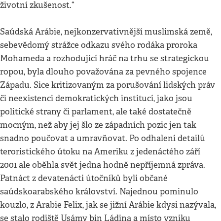
životní zkušenost.“
Saúdská Arábie, nejkonzervativnější muslimská země,
sebevědomý strážce odkazu svého rodáka proroka
Mohameda a rozhodující hráč na trhu se strategickou
ropou, byla dlouho považována za pevného spojence
Západu. Sice kritizovaným za porušování lidských práv
či neexistenci demokratických institucí, jako jsou
politické strany či parlament, ale také dostatečně
mocným, než aby jej šlo ze západních pozic jen tak
snadno poučovat a umravňovat. Po odhalení detailů
teroristického útoku na Ameriku z jedenáctého září
2001 ale oběhla svět jedna hodně nepříjemná zpráva.
Patnáct z devatenácti útočníků byli občané
saúdskoarabského království. Najednou pominulo
kouzlo, z Arabie Felix, jak se jižní Arábie kdysi nazývala,
se stalo rodiště Usámy bin Ládina a místo vzniku