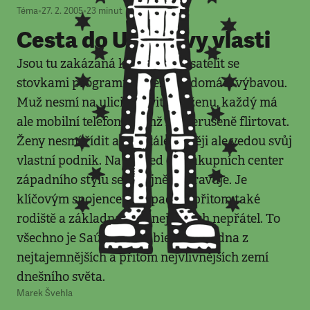
Téma
•
27. 2. 2005
•
23
minut
Cesta do Usámovy vlasti
Jsou tu zakázaná kina, přitom satelit se
stovkami programů je běžnou domácí výbavou.
Muž nesmí na ulici oslovit cizí ženu, každý má
ale mobilní telefon, s nímž lze nerušeně flirtovat.
Ženy nesmí řídit auto, stále častěji ale vedou svůj
vlastní podnik. Na dohled od nákupních center
západního stylu se veřejně popravuje. Je
klíčovým spojencem Západu a přitom také
rodiště a základna jeho největších nepřátel. To
všechno je Saúdská Arábie. Stále jedna z
nejtajemnějších a přitom nejvlivnějších zemí
dnešního světa.
Marek Švehla