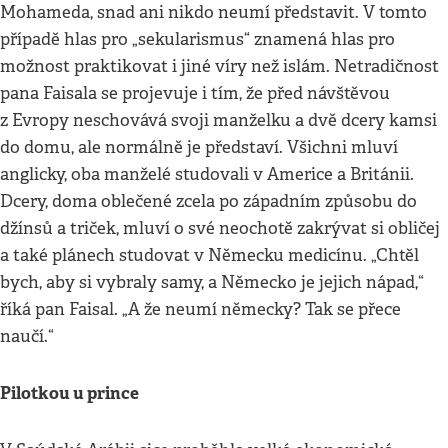
Mohameda, snad ani nikdo neumí představit. V tomto
případě hlas pro „sekularismus“ znamená hlas pro
možnost praktikovat i jiné víry než islám. Netradičnost
pana Faisala se projevuje i tím, že před návštěvou
z Evropy neschovává svoji manželku a dvě dcery kamsi
do domu, ale normálně je představí. Všichni mluví
anglicky, oba manželé studovali v Americe a Británii.
Dcery, doma oblečené zcela po západním způsobu do
džínsů a triček, mluví o své neochotě zakrývat si obličej
a také plánech studovat v Německu medicínu. „Chtěl
bych, aby si vybraly samy, a Německo je jejich nápad,“
říká pan Faisal. „A že neumí německy? Tak se přece
naučí.“
Pilotkou u prince