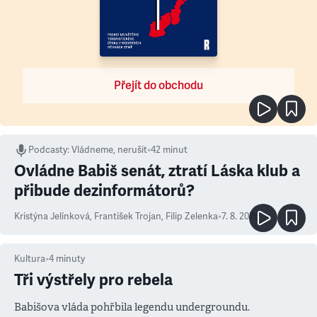
Přejít do obchodu
Podcasty
:
Vládneme, nerušit
•
42 minut
Ovládne Babiš senát, ztratí Láska klub a
přibude dezinformátorů?
Kristýna Jelínková
,
František Trojan
,
Filip Zelenka
•
7. 8. 2026
Kultura
•
4
minuty
Tři výstřely pro rebela
Babišova vláda pohřbila legendu undergroundu.