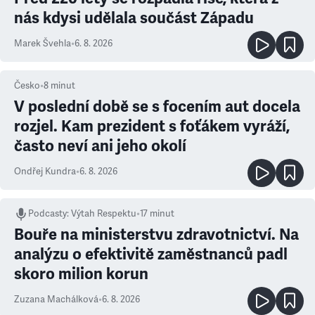
nás kdysi udělala součást Západu
Marek Švehla
•
6. 8. 2026
Česko
•
8
minut
V poslední době se s focením aut docela
rozjel. Kam prezident s foťákem vyráží,
často neví ani jeho okolí
Ondřej Kundra
•
6. 8. 2026
Podcasty
:
Výtah Respektu
•
17 minut
Bouře na ministerstvu zdravotnictví. Na
analýzu o efektivitě zaměstnanců padl
skoro milion korun
Zuzana Machálková
•
6. 8. 2026