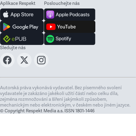
Aplikace Respekt
Poslouchejte nás
Sledujte nás
Autorská práva vykonává vydavatel. Bez písemného svolení
vydavatele je zakázáno jakékoli užití částí nebo celku díla,
zejména rozmnožování a šíření jakýmkoli způsobem,
mechanickým nebo elektronickým, v českém nebo jiném jazyce.
© Copyright Respekt Media a.s. ISSN 1801-1446