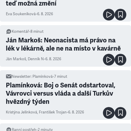
teď možná změní
Eva Soukeníková
•
6. 8. 2026
Komentář
•
8
minut
Ján Markoš: Neonacista má právo na
lék v lékárně, ale ne na místo v kavárně
Ján Markoš
,
Denník N
•
6. 8. 2026
Newsletter
:
Plamínková
•
7
minut
Plamínková: Boj o Senát odstartoval,
Vávrovci versus vláda a další Turkův
hvězdný týden
Kristýna Jelínková
,
František Trojan
•
6. 8. 2026
Ranní postřeh
•
2
minuty