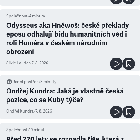
Společnost
•
4
minuty
Odysseus aka Hněwoš: české překlady
eposu odhalují bídu humanitních věd i
roli Homéra v českém národním
obrození
Silvie Lauder
•
7. 8. 2026
Ranní postřeh
•
3
minuty
Ondřej Kundra: Jaká je vlastně česká
pozice, co se Kuby týče?
Ondřej Kundra
•
7. 8. 2026
Společnost
•
10
minut
Před 220 lety se rozpadla říše, která z