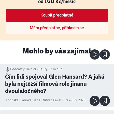
160
od
Kč/měsíc
Koupit předplatné
Mám předplatné, přihlásím se
Mohlo by vás zajímat
Podcasty
:
Dělníci kultury
•
52 minut
Čím lidi spojoval Glen Hansard? A jaká
byla nejtěžší filmová role jinanu
dvoulaločného?
Jindřiška Bláhová
,
Jan H. Vitvar
,
Pavel Turek
•
8. 8. 2026