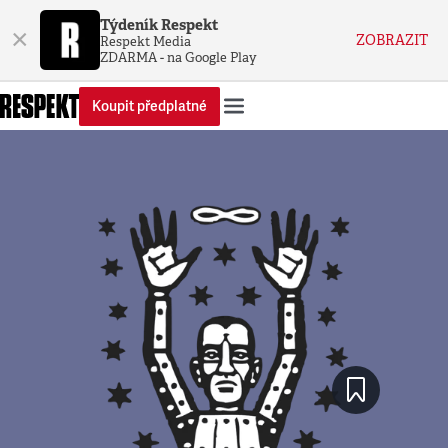
Týdeník Respekt
×
ZOBRAZIT
Respekt Media
ZDARMA - na Google Play
Koupit předplatné