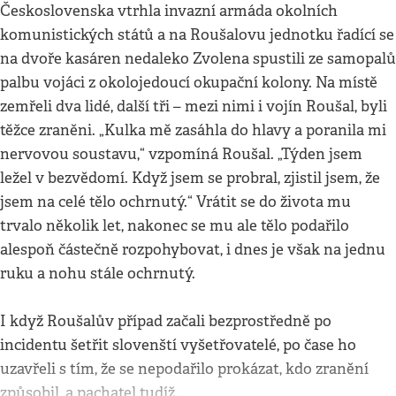
Československa vtrhla invazní armáda okolních
komunistických států a na Roušalovu jednotku řadící se
na dvoře kasáren nedaleko Zvolena spustili ze samopalů
palbu vojáci z okolojedoucí okupační kolony. Na místě
zemřeli dva lidé, další tři – mezi nimi i vojín Roušal, byli
těžce zraněni. „Kulka mě zasáhla do hlavy a poranila mi
nervovou soustavu,“ vzpomíná Roušal. „Týden jsem
ležel v bezvědomí. Když jsem se probral, zjistil jsem, že
jsem na celé tělo ochrnutý.“ Vrátit se do života mu
trvalo několik let, nakonec se mu ale tělo podařilo
alespoň částečně rozpohybovat, i dnes je však na jednu
ruku a nohu stále ochrnutý.
I když Roušalův případ začali bezprostředně po
incidentu šetřit slovenští vyšetřovatelé, po čase ho
uzavřeli s tím, že se nepodařilo prokázat, kdo zranění
způsobil, a pachatel tudíž…