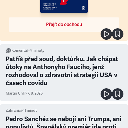
Přejít do obchodu
Komentář
•
4
minuty
Patříš před soud, doktůrku. Jak chápat
útoky na Anthonyho Fauciho, jenž
rozhodoval o zdravotní strategii USA v
časech covidu
Martin Uhlíř
•
7. 8. 2026
Zahraničí
•
11
minut
Pedro Sanchéz se nebojí ani Trumpa, ani
populistů. Španělský premiér jde proti