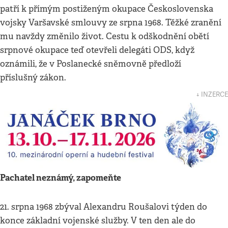
patří k přímým postiženým okupace Československa
vojsky Varšavské smlouvy ze srpna 1968. Těžké zranění
mu navždy změnilo život. Cestu k odškodnění obětí
srpnové okupace teď otevřeli delegáti ODS, když
oznámili, že v Poslanecké sněmovně předloží
příslušný zákon.
↓ INZERCE
Pachatel neznámý, zapomeňte
21. srpna 1968 zbýval Alexandru Roušalovi týden do
konce základní vojenské služby. V ten den ale do