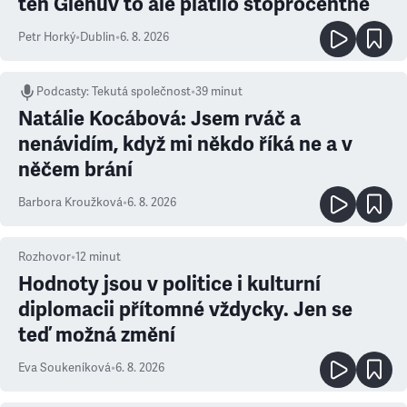
ten Glenův to ale platilo stoprocentně
Petr Horký
•
Dublin
•
6. 8. 2026
Podcasty
:
Tekutá společnost
•
39 minut
Natálie Kocábová: Jsem rváč a
nenávidím, když mi někdo říká ne a v
něčem brání
Barbora Kroužková
•
6. 8. 2026
Rozhovor
•
12
minut
Hodnoty jsou v politice i kulturní
diplomacii přítomné vždycky. Jen se
teď možná změní
Eva Soukeníková
•
6. 8. 2026