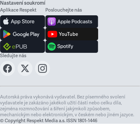
Nastavení soukromí
Aplikace Respekt
Poslouchejte nás
Sledujte nás
Autorská práva vykonává vydavatel. Bez písemného svolení
vydavatele je zakázáno jakékoli užití částí nebo celku díla,
zejména rozmnožování a šíření jakýmkoli způsobem,
mechanickým nebo elektronickým, v českém nebo jiném jazyce.
© Copyright Respekt Media a.s. ISSN 1801-1446