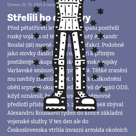
Domov
•
25. 10. 2003
•
6
minut
Střelili ho do hlavy
Před pětatřiceti lety jej ze samopalu postřelil
ruský voják a od té doby ochrnutý Alexandr
Roušal (56) marně čekal na satisfakci. Podobně
jako stovky dalších lidí, i on patří k přímým
postiženým okupace Československa vojsky
Varšavské smlouvy ze srpna 1968. Těžké zranění
mu navždy změnilo život. Cestu k odškodnění
obětí srpnové okupace teď otevřeli delegáti ODS,
když oznámili, že v Poslanecké sněmovně
předloží příslušný zákon. 21. srpna 1968 zbýval
Alexandru Roušalovi týden do konce základní
vojenské služby. V ten den ale do
Československa vtrhla invazní armáda okolních