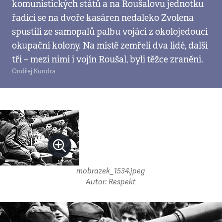
komunistických států a na Roušalovu jednotku
řadící se na dvoře kasáren nedaleko Zvolena
spustili ze samopalů palbu vojáci z okolojedoucí
okupační kolony. Na místě zemřeli dva lidé, další
tři – mezi nimi i vojín Roušal, byli těžce zraněni.
Ondřej Kundra
mobrazek_1534.jpeg
Autor: Respekt