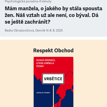
Psychologická poradna
•
4
minuty
Mám manžela, o jakého by stála spousta
žen. Náš vztah už ale není, co býval. Dá
se ještě zachránit?
Beáta Obradovičová
,
Denník N
•
8. 8. 2026
Respekt Obchod