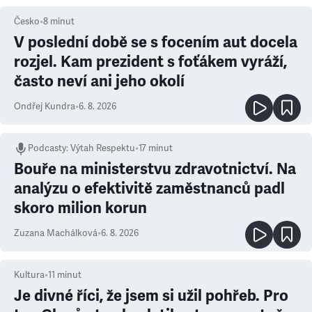
Česko
•
8
minut
V poslední době se s focením aut docela
rozjel. Kam prezident s foťákem vyráží,
často neví ani jeho okolí
Ondřej Kundra
•
6. 8. 2026
Podcasty
:
Výtah Respektu
•
17 minut
Bouře na ministerstvu zdravotnictví. Na
analýzu o efektivitě zaměstnanců padl
skoro milion korun
Zuzana Machálková
•
6. 8. 2026
Kultura
•
11
minut
Je divné říci, že jsem si užil pohřeb. Pro