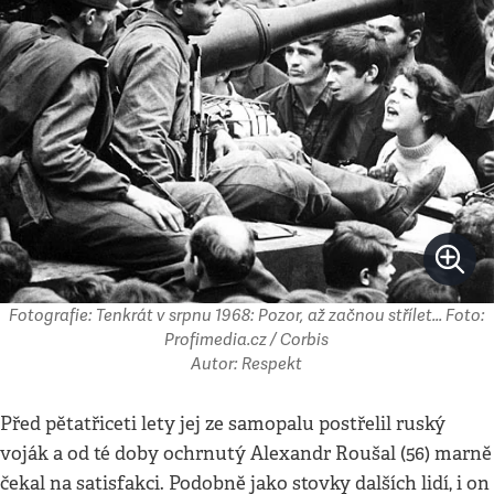
Fotografie: Tenkrát v srpnu 1968: Pozor, až začnou střílet... Foto:
Profimedia.cz / Corbis
Autor: Respekt
Před pětatřiceti lety jej ze samopalu postřelil ruský
voják a od té doby ochrnutý Alexandr Roušal (56) marně
čekal na satisfakci. Podobně jako stovky dalších lidí, i on