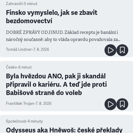
Zahraničí
•
5
minut
Finsko vymyslelo, jak se zbavit
bezdomovectví
DOBRÉ ZPRÁVY ODJINUD. Základ receptu je banální i
náročný současně: aby to vláda opravdu považovala za
prioritu
Tomáš Lindner
•
7. 8. 2026
Česko
•
6
minut
Byla hvězdou ANO, pak ji skandál
připravil o kariéru. A teď jde proti
Babišově straně do voleb
František Trojan
•
7. 8. 2026
Společnost
•
4
minuty
Odysseus aka Hněwoš: české překlady