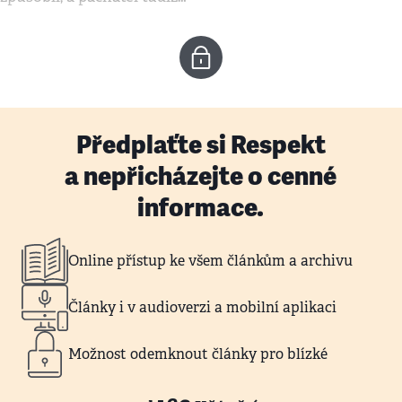
Předplaťte si Respekt
a nepřicházejte o cenné
informace.
Online přístup ke všem článkům a archivu
Články i v audioverzi a mobilní aplikaci
Možnost odemknout články pro blízké