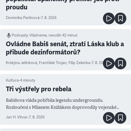
proudu
Dominika Perlínová
•
7. 8. 2026
Podcasty
:
Vládneme, nerušit
•
42 minut
Ovládne Babiš senát, ztratí Láska klub a
přibude dezinformátorů?
Kristýna Jelínková
,
František Trojan
,
Filip Zelenka
•
7. 8. 2026
Kultura
•
4
minuty
Tři výstřely pro rebela
Babišova vláda pohřbila legendu undergroundu.
Rozloučení s Milanem Knížákem doprovodily vojenské
salvy i kritika pokrokářů
Jan H. Vitvar
•
7. 8. 2026