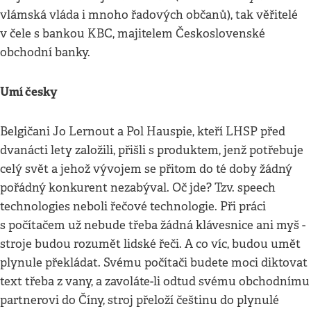
vlámská vláda i mnoho řadových občanů), tak věřitelé
v čele s bankou KBC, majitelem Československé
obchodní banky.
Umí česky
Belgičani Jo Lernout a Pol Hauspie, kteří LHSP před
dvanácti lety založili, přišli s produktem, jenž potřebuje
celý svět a jehož vývojem se přitom do té doby žádný
pořádný konkurent nezabýval. Oč jde? Tzv. speech
technologies neboli řečové technologie. Při práci
s počítačem už nebude třeba žádná klávesnice ani myš -
stroje budou rozumět lidské řeči. A co víc, budou umět
plynule překládat. Svému počítači budete moci diktovat
text třeba z vany, a zavoláte-li odtud svému obchodnímu
partnerovi do Číny, stroj přeloží češtinu do plynulé