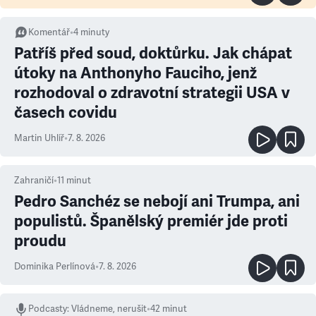
Komentář
•
4
minuty
Patříš před soud, doktůrku. Jak chápat
útoky na Anthonyho Fauciho, jenž
rozhodoval o zdravotní strategii USA v
časech covidu
Martin Uhlíř
•
7. 8. 2026
Zahraničí
•
11
minut
Pedro Sanchéz se nebojí ani Trumpa, ani
populistů. Španělský premiér jde proti
proudu
Dominika Perlínová
•
7. 8. 2026
Podcasty
:
Vládneme, nerušit
•
42 minut