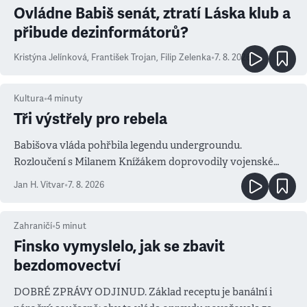
Ovládne Babiš senát, ztratí Láska klub a
přibude dezinformátorů?
Kristýna Jelínková
,
František Trojan
,
Filip Zelenka
•
7. 8. 2026
Kultura
•
4
minuty
Tři výstřely pro rebela
Babišova vláda pohřbila legendu undergroundu.
Rozloučení s Milanem Knížákem doprovodily vojenské
salvy i kritika pokrokářů
Jan H. Vitvar
•
7. 8. 2026
Zahraničí
•
5
minut
Finsko vymyslelo, jak se zbavit
bezdomovectví
DOBRÉ ZPRÁVY ODJINUD. Základ receptu je banální i