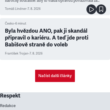
náročný současně: aby to vláda opravdu považovala za
prioritu
Tomáš Lindner
•
7. 8. 2026
Česko
•
6
minut
Byla hvězdou ANO, pak ji skandál
připravil o kariéru. A teď jde proti
Babišově straně do voleb
František Trojan
•
7. 8. 2026
Načíst další články
Respekt
Redakce