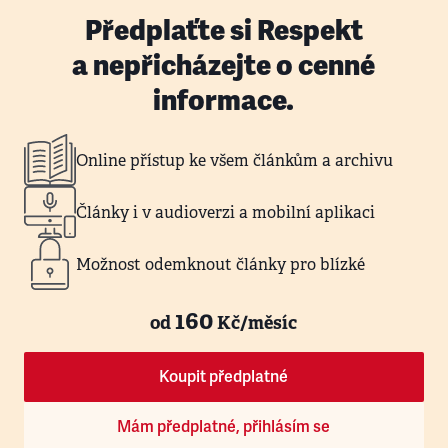
Předplaťte si Respekt
a nepřicházejte o cenné
informace.
Online přístup ke všem článkům a archivu
Články i v audioverzi a mobilní aplikaci
Možnost odemknout články pro blízké
160
od
Kč/měsíc
Koupit předplatné
Mám předplatné, přihlásím se