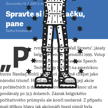
Ekonomika
•
19. 2. 2001
•
5
minut
Spravte si kalkulačku,
pane
Radka Smejkalová
„P
rvní Belgičané na Wall Streetu“, jásaly
belgické deníky v prosinci 1995. Vstup
firmy Lernout & Hauspie Speech
Technology (LHSP) na americkou
burzu Nasdaq mohli vlastenci skutečně chápat jako
národní triumf. Hned první den stouply její akcie
z počátečních 11 dolarů o polovinu a do Vánoc už se
prodávaly po 31,5 dolarech. Zázrak belgického
počítačového průmyslu ale končí neslavně. Z případu
mají těžkou hlavu jak akcionáři (mezi nimiž byla