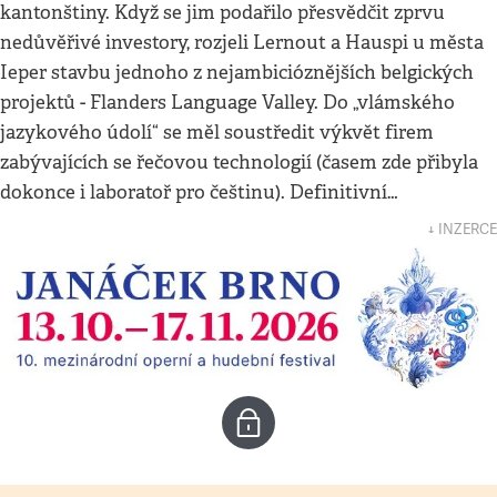
kantonštiny. Když se jim podařilo přesvědčit zprvu
nedůvěřivé investory, rozjeli Lernout a Hauspi u města
Ieper stavbu jednoho z nejambicióznějších belgických
projektů - Flanders Language Valley. Do „vlámského
jazykového údolí“ se měl soustředit výkvět firem
zabývajících se řečovou technologií (časem zde přibyla
dokonce i laboratoř pro češtinu). Definitivní…
↓ INZERCE