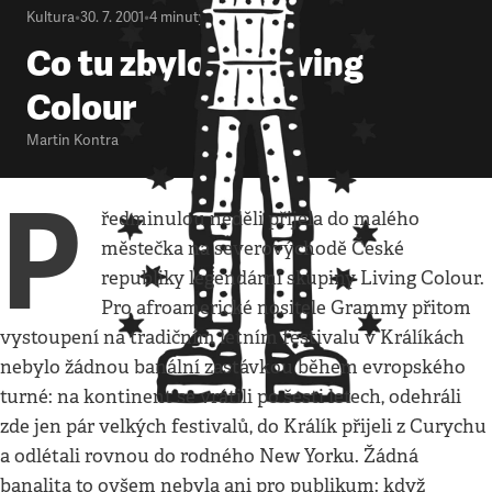
Kultura
•
30. 7. 2001
•
4
minuty
Co tu zbylo po Living
Colour
Martin Kontra
P
ředminulou neděli přijela do malého
městečka na severovýchodě České
republiky legendární skupiny Living Colour.
Pro afroamerické nositele Grammy přitom
vystoupení na tradičním letním festivalu v Králíkách
nebylo žádnou banální zastávkou během evropského
turné: na kontinent se vrátili po šesti letech, odehráli
zde jen pár velkých festivalů, do Králík přijeli z Curychu
a odlétali rovnou do rodného New Yorku. Žádná
banalita to ovšem nebyla ani pro publikum: když