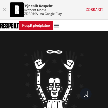
Týdeník Respekt
×
ZOBRAZIT
Respekt Media
ZDARMA - na Google Play
Koupit předplatné