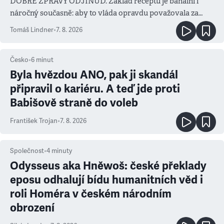
DOBRÉ ZPRÁVY ODJINUD. Základ receptu je banální i
náročný současně: aby to vláda opravdu považovala za
prioritu
Tomáš Lindner
•
7. 8. 2026
Česko
•
6
minut
Byla hvězdou ANO, pak ji skandál
připravil o kariéru. A teď jde proti
Babišově straně do voleb
František Trojan
•
7. 8. 2026
Společnost
•
4
minuty
Odysseus aka Hněwoš: české překlady
eposu odhalují bídu humanitních věd i
roli Homéra v českém národním
obrození