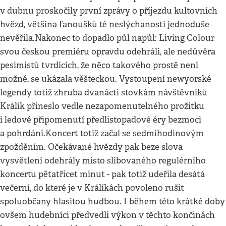
v dubnu proskočily první zprávy o příjezdu kultovních
hvězd, většina fanoušků té neslýchanosti jednoduše
nevěřila.Nakonec to dopadlo půl napůl: Living Colour
svou českou premiéru opravdu odehráli, ale nedůvěra
pesimistů tvrdících, že něco takového prostě není
možné, se ukázala věšteckou. Vystoupení newyorské
legendy totiž zhruba dvanácti stovkám návštěvníků
Králík přineslo vedle nezapomenutelného prožitku
i ledové připomenutí předlistopadové éry bezmoci
a pohrdání.Koncert totiž začal se sedmihodinovým
zpožděním. Očekávané hvězdy pak beze slova
vysvětlení odehrály místo slibovaného regulérního
koncertu pětatřicet minut - pak totiž udeřila desátá
večerní, do které je v Králíkách povoleno rušit
spoluobčany hlasitou hudbou. I během této krátké doby
ovšem hudebníci předvedli výkon v těchto končinách