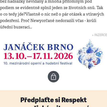
bez nadsázky nevídaný a mnoha přítomným pod
podiem se evidentně splnil jeden ze životních snů. Tak
o co tedy jde?Vlastně o nic než o pár otázek a vtíravých
podezření. Proč Newyorčané nedorazili včas - kvůli
úřední buzeraci…
↓ INZERCE
Předplaťte si Respekt