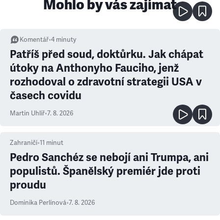
Mohlo by vás zajímat
Komentář
•
4
minuty
Patříš před soud, doktůrku. Jak chápat
útoky na Anthonyho Fauciho, jenž
rozhodoval o zdravotní strategii USA v
časech covidu
Martin Uhlíř
•
7. 8. 2026
Zahraničí
•
11
minut
Pedro Sanchéz se nebojí ani Trumpa, ani
populistů. Španělský premiér jde proti
proudu
Dominika Perlínová
•
7. 8. 2026