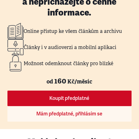
a nepřicházejte o cenné
informace.
Online přístup ke všem článkům a archivu
Články i v audioverzi a mobilní aplikaci
Možnost odemknout články pro blízké
160
od
Kč/měsíc
Koupit předplatné
Mám předplatné, přihlásím se