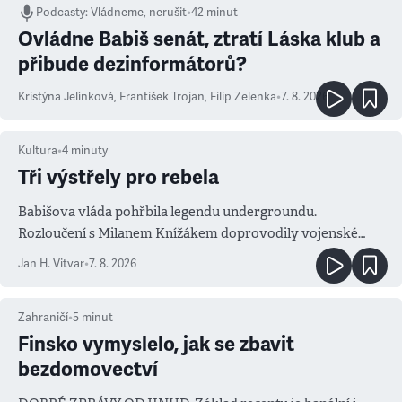
Podcasty
:
Vládneme, nerušit
•
42 minut
Ovládne Babiš senát, ztratí Láska klub a
přibude dezinformátorů?
Kristýna Jelínková
,
František Trojan
,
Filip Zelenka
•
7. 8. 2026
Kultura
•
4
minuty
Tři výstřely pro rebela
Babišova vláda pohřbila legendu undergroundu.
Rozloučení s Milanem Knížákem doprovodily vojenské
salvy i kritika pokrokářů
Jan H. Vitvar
•
7. 8. 2026
Zahraničí
•
5
minut
Finsko vymyslelo, jak se zbavit
bezdomovectví