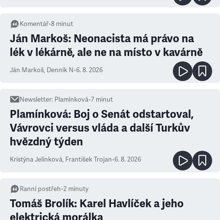
Komentář
•
8
minut
Ján Markoš: Neonacista má právo na
lék v lékárně, ale ne na místo v kavárně
Ján Markoš
,
Denník N
•
6. 8. 2026
Newsletter
:
Plamínková
•
7
minut
Plamínková: Boj o Senát odstartoval,
Vávrovci versus vláda a další Turkův
hvězdný týden
Kristýna Jelínková
,
František Trojan
•
6. 8. 2026
Ranní postřeh
•
2
minuty
Tomáš Brolík: Karel Havlíček a jeho
elektrická morálka