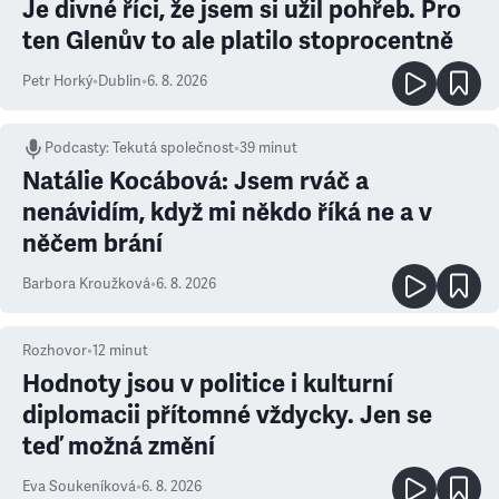
Je divné říci, že jsem si užil pohřeb. Pro
ten Glenův to ale platilo stoprocentně
Petr Horký
•
Dublin
•
6. 8. 2026
Podcasty
:
Tekutá společnost
•
39 minut
Natálie Kocábová: Jsem rváč a
nenávidím, když mi někdo říká ne a v
něčem brání
Barbora Kroužková
•
6. 8. 2026
Rozhovor
•
12
minut
Hodnoty jsou v politice i kulturní
diplomacii přítomné vždycky. Jen se
teď možná změní
Eva Soukeníková
•
6. 8. 2026