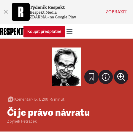
Týdeník Respekt
×
ZOBRAZIT
Respekt Media
ZDARMA - na Google Play
Koupit předplatné
Komentář
•
15. 1. 2001
•
5
minut
Čí je právo návratu
Zbyněk Petráček