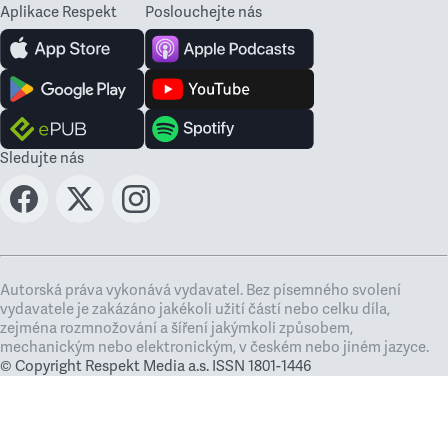
Aplikace Respekt
Poslouchejte nás
Sledujte nás
Autorská práva vykonává vydavatel. Bez písemného svolení
vydavatele je zakázáno jakékoli užití částí nebo celku díla,
zejména rozmnožování a šíření jakýmkoli způsobem,
mechanickým nebo elektronickým, v českém nebo jiném jazyce.
© Copyright Respekt Media a.s. ISSN 1801-1446