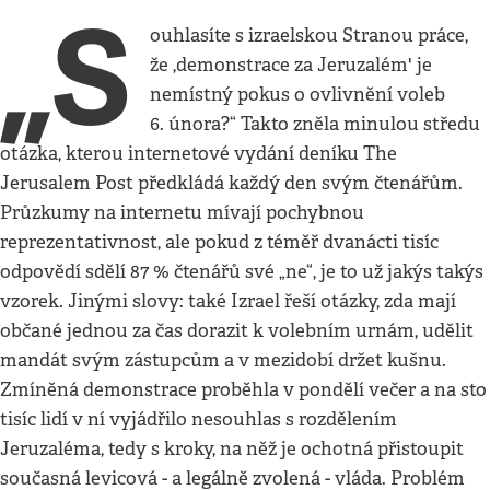
„S
ouhlasíte s izraelskou Stranou práce,
že ,demonstrace za Jeruzalém' je
nemístný pokus o ovlivnění voleb
6. února?“ Takto zněla minulou středu
otázka, kterou internetové vydání deníku The
Jerusalem Post předkládá každý den svým čtenářům.
Průzkumy na internetu mívají pochybnou
reprezentativnost, ale pokud z téměř dvanácti tisíc
odpovědí sdělí 87 % čtenářů své „ne“, je to už jakýs takýs
vzorek. Jinými slovy: také Izrael řeší otázky, zda mají
občané jednou za čas dorazit k volebním urnám, udělit
mandát svým zástupcům a v mezidobí držet kušnu.
Zmíněná demonstrace proběhla v pondělí večer a na sto
tisíc lidí v ní vyjádřilo nesouhlas s rozdělením
Jeruzaléma, tedy s kroky, na něž je ochotná přistoupit
současná levicová - a legálně zvolená - vláda. Problém