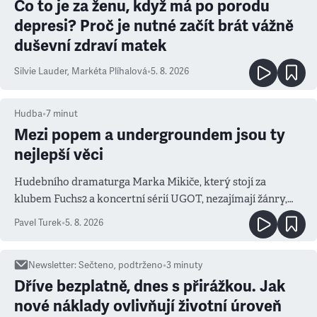
Co to je za ženu, když má po porodu
depresi? Proč je nutné začít brát vážně
duševní zdraví matek
Silvie Lauder
,
Markéta Plíhalová
•
5. 8. 2026
Hudba
•
7
minut
Mezi popem a undergroundem jsou ty
nejlepší věci
Hudebního dramaturga Marka Mikiče, který stojí za
klubem Fuchs2 a koncertní sérií UGOT, nezajímají žánry,
ale atmosféra
Pavel Turek
•
5. 8. 2026
Newsletter
:
Sečteno, podtrženo
•
3
minuty
Dříve bezplatně, dnes s přirážkou. Jak
nové náklady ovlivňují životní úroveň