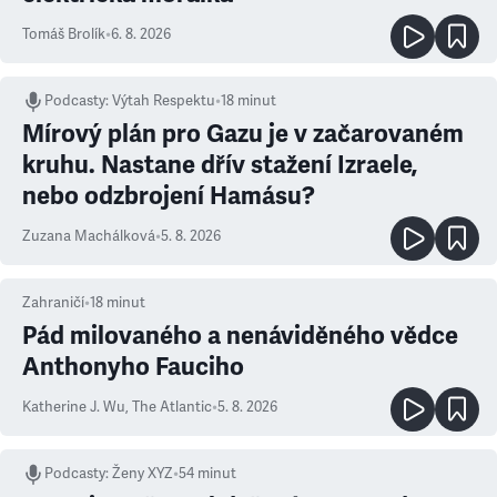
Tomáš Brolík
•
6. 8. 2026
Podcasty
:
Výtah Respektu
•
18 minut
Mírový plán pro Gazu je v začarovaném
kruhu. Nastane dřív stažení Izraele,
nebo odzbrojení Hamásu?
Zuzana Machálková
•
5. 8. 2026
Zahraničí
•
18
minut
Pád milovaného a nenáviděného vědce
Anthonyho Fauciho
Katherine J. Wu
,
The Atlantic
•
5. 8. 2026
Podcasty
:
Ženy XYZ
•
54 minut