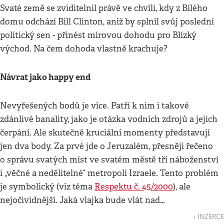
Svaté země se zviditelnil právě ve chvíli, kdy z Bílého
domu odchází Bill Clinton, aniž by splnil svůj poslední
politický sen - přinést mírovou dohodu pro Blízký
východ. Na čem dohoda vlastně krachuje?
Návrat jako happy end
Nevyřešených bodů je více. Patří k nim i takové
zdánlivé banality, jako je otázka vodních zdrojů a jejich
čerpání. Ale skutečně kruciální momenty představují
jen dva body. Za prvé jde o Jeruzalém, přesněji řečeno
o správu svatých míst ve svatém městě tří náboženství
i „věčné a nedělitelné“ metropoli Izraele. Tento problém
je symbolický (viz téma
Respektu č. 45/2000
), ale
nejočividnější. Jaká vlajka bude vlát nad…
↓ INZERCE