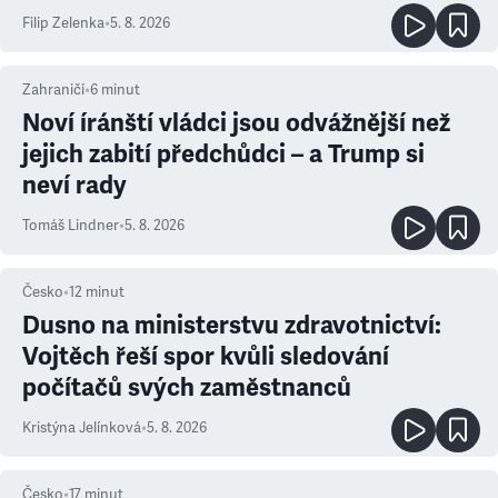
Filip Zelenka
•
5. 8. 2026
Zahraničí
•
6
minut
Noví íránští vládci jsou odvážnější než
jejich zabití předchůdci – a Trump si
neví rady
Tomáš Lindner
•
5. 8. 2026
Česko
•
12
minut
Dusno na ministerstvu zdravotnictví:
Vojtěch řeší spor kvůli sledování
počítačů svých zaměstnanců
Kristýna Jelínková
•
5. 8. 2026
Česko
•
17
minut