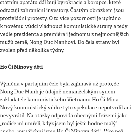
státním aparátu dál bují byrokracie a korupce, které
odrazují zahraniční investory. Častým obrázkem jsou
protivládní protesty. O to více pozornosti je upíráno
k novému vůdci vládnoucí komunistické strany a tedy
vedle prezidenta a premiéra i jednomu z nejmocnějších
mužů země, Nong Duc Manhovi. Do čela strany byl
zvolen před několika týdny.
Ho Či Minovy děti
Výměna v partajním čele byla zajímavá už proto, že
Nong Duc Manh je údajně nemanželským synem
zakladatele komunistického Vietnamu Ho Či Mina.
Nový komunistický vůdce tyto spekulace nepotvrdil ani
nevyvrátil. Na otázky odpovídá obecnými frázemi jako
„rodiče mi umřeli, když jsem byl ještě hodně malý“
anebo „my všichni jsme Ho Či Minovy děti“. Více než