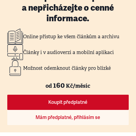
a nepřicházejte o cenné
informace.
Online přístup ke všem článkům a archivu
Články i v audioverzi a mobilní aplikaci
Možnost odemknout články pro blízké
160
od
Kč/měsíc
Koupit předplatné
Mám předplatné, přihlásím se