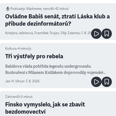
Podcasty
:
Vládneme, nerušit
•
42 minut
Ovládne Babiš senát, ztratí Láska klub a
přibude dezinformátorů?
Kristýna Jelínková
,
František Trojan
,
Filip Zelenka
•
7. 8. 2026
Kultura
•
4
minuty
Tři výstřely pro rebela
Babišova vláda pohřbila legendu undergroundu.
Rozloučení s Milanem Knížákem doprovodily vojenské
salvy i kritika pokrokářů
Jan H. Vitvar
•
7. 8. 2026
Zahraničí
•
5
minut
Finsko vymyslelo, jak se zbavit
bezdomovectví