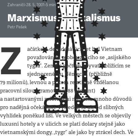
Zahraničí
•
28. 5. 2001
•
5
minut
Marxismus-kapitalismus
Petr Pešek
Z
ačátkem devadesátých let byl Vietnam
považován za probouzejícího se „asijského
tygra“. Země s počtem obyvatel blížícím se
sjednocenému Německu (přibližně
79 milionů), levnou a přitom relativně vzdělanou
pracovní silou (gramotnost 88 procent)
a nastartovanými reformami nabízela mnoho důvodů
pro nadějná očekávání. Výsledek se ale od slibných
vyhlídek poněkud liší. Ve velkých městech se objevily
luxusní hotely a v ulicích se platí dolary stejně jako
vietnamskými dongy, „tygr“ ale jako by ztrácel dech. Ve