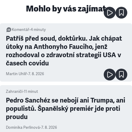
Mohlo by vás zajímat
Komentář
•
4
minuty
Patříš před soud, doktůrku. Jak chápat
útoky na Anthonyho Fauciho, jenž
rozhodoval o zdravotní strategii USA v
časech covidu
Martin Uhlíř
•
7. 8. 2026
Zahraničí
•
11
minut
Pedro Sanchéz se nebojí ani Trumpa, ani
populistů. Španělský premiér jde proti
proudu
Dominika Perlínová
•
7. 8. 2026