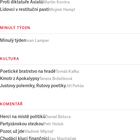
Proti diktatuře Asiatů
Martin Kontra
Lidovci v restituční pasti
Mojmír Hampl
MINULÝ TÝDEN
Minulý týden
Ivan Lamper
KULTURA
Poetické bratrstvo na hradě
Tomáš Kafka
Kmotr z Apokalypsy
Tereza Brdečková
Justovy polemiky, Rutovy poetiky
Jiří Peňás
KOMENTÁŘ
Herci na místě politiků
Daniel Bútora
Partyzánskou stezkou
Petr Holub
Pozor, už jde
Vladimír Mlynář
Chudáci kluci finančníci
Jan Macháček