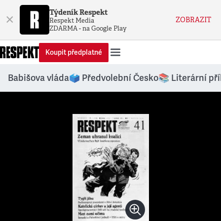
Týdeník Respekt
×
ZOBRAZIT
Respekt Media
ZDARMA - na Google Play
Koupit předplatné
Babišova vláda
🗳️ Předvolební Česko
📚 Literární př