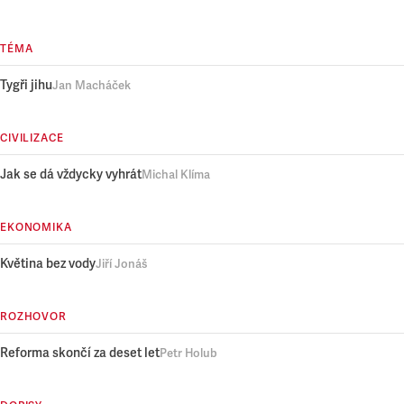
TÉMA
Tygři jihu
Jan Macháček
CIVILIZACE
Jak se dá vždycky vyhrát
Michal Klíma
EKONOMIKA
Květina bez vody
Jiří Jonáš
ROZHOVOR
Reforma skončí za deset let
Petr Holub