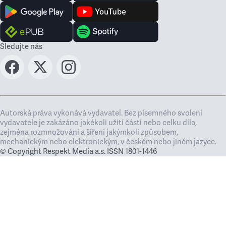
Sledujte nás
Autorská práva vykonává vydavatel. Bez písemného svolení
vydavatele je zakázáno jakékoli užití částí nebo celku díla,
zejména rozmnožování a šíření jakýmkoli způsobem,
mechanickým nebo elektronickým, v českém nebo jiném jazyce.
© Copyright Respekt Media a.s. ISSN 1801-1446