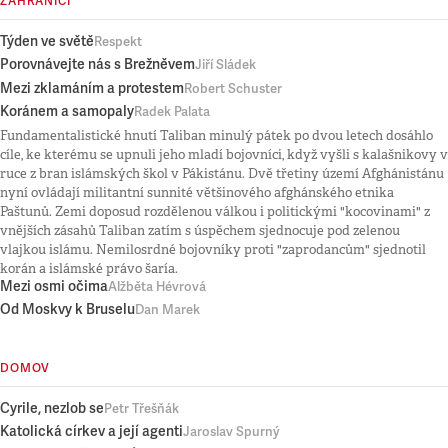
ZAHRANIČÍ
Týden ve světě
Respekt
Porovnávejte nás s Brežněvem
Jiří Sládek
Mezi zklamáním a protestem
Robert Schuster
Koránem a samopaly
Radek Palata
Fundamentalistické hnutí Taliban minulý pátek po dvou letech dosáhlo
cíle, ke kterému se upnuli jeho mladí bojovníci, když vyšli s kalašnikovy v
ruce z bran islámských škol v Pákistánu. Dvě třetiny území Afghánistánu
nyní ovládají militantní sunnité většinového afghánského etnika
Paštunů. Zemi doposud rozdělenou válkou i politickými "kocovinami" z
vnějších zásahů Taliban zatím s úspěchem sjednocuje pod zelenou
vlajkou islámu. Nemilosrdné bojovníky proti "zaprodancům" sjednotil
korán a islámské právo šaría.
Mezi osmi očima
Alžběta Hévrová
Od Moskvy k Bruselu
Dan Marek
DOMOV
Cyrile, nezlob se
Petr Třešňák
Katolická církev a její agenti
Jaroslav Spurný