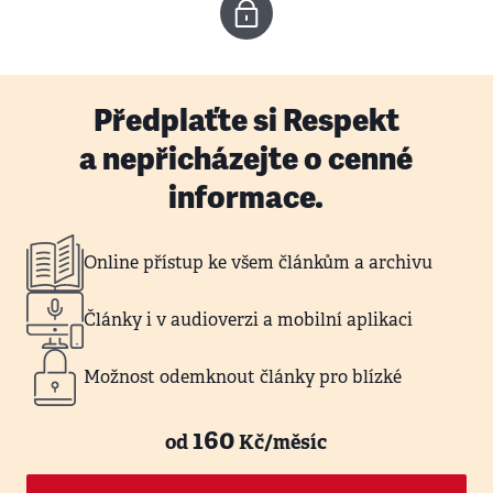
Předplaťte si Respekt
a nepřicházejte o cenné
informace.
Online přístup ke všem článkům a archivu
Články i v audioverzi a mobilní aplikaci
Možnost odemknout články pro blízké
160
od
Kč/měsíc