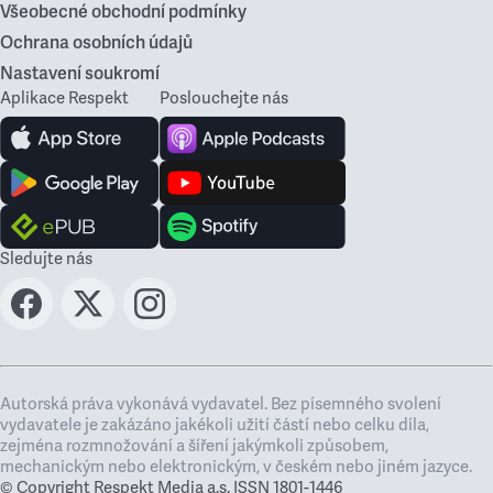
Všeobecné obchodní podmínky
Ochrana osobních údajů
Nastavení soukromí
Aplikace Respekt
Poslouchejte nás
Sledujte nás
Autorská práva vykonává vydavatel. Bez písemného svolení
vydavatele je zakázáno jakékoli užití částí nebo celku díla,
zejména rozmnožování a šíření jakýmkoli způsobem,
mechanickým nebo elektronickým, v českém nebo jiném jazyce.
© Copyright Respekt Media a.s. ISSN 1801-1446