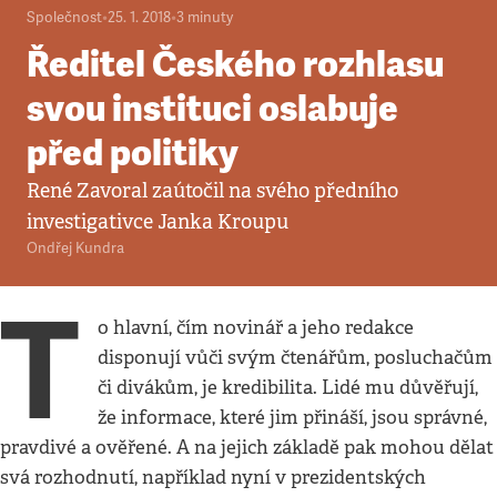
Společnost
•
25. 1. 2018
•
3
minuty
Ředitel Českého rozhlasu
svou instituci oslabuje
před politiky
René Zavoral zaútočil na svého předního
investigativce Janka Kroupu
Ondřej Kundra
T
o hlavní, čím novinář a jeho redakce
disponují vůči svým čtenářům, posluchačům
či divákům, je kredibilita. Lidé mu důvěřují,
že informace, které jim přináší, jsou správné,
pravdivé a ověřené. A na jejich základě pak mohou dělat
svá rozhodnutí, například nyní v prezidentských