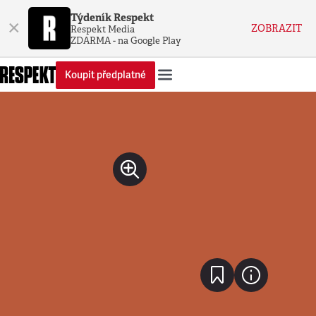
Týdeník Respekt
×
ZOBRAZIT
Respekt Media
ZDARMA - na Google Play
Koupit předplatné