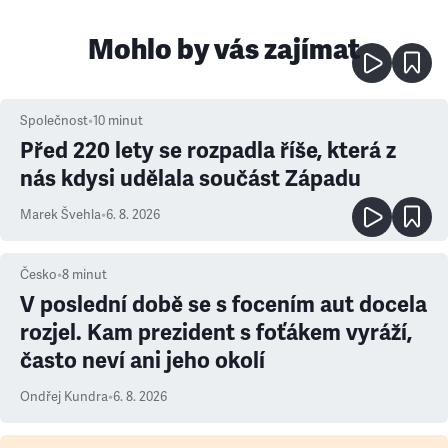
Mohlo by vás zajímat
Společnost
•
10
minut
Před 220 lety se rozpadla říše, která z
nás kdysi udělala součást Západu
Marek Švehla
•
6. 8. 2026
Česko
•
8
minut
V poslední době se s focením aut docela
rozjel. Kam prezident s foťákem vyráží,
často neví ani jeho okolí
Ondřej Kundra
•
6. 8. 2026