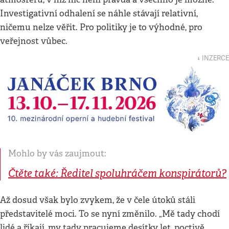
Investigativní odhalení se náhle stávají relativní,
ničemu nelze věřit. Pro politiky je to výhodné, pro
veřejnost vůbec.
↓ INZERCE
Mohlo by vás zaujmout:
Čtěte také: Ředitel spoluhráčem konspirátorů?
Až dosud však bylo zvykem, že v čele útoků stáli
představitelé moci. To se nyní změnilo. „Mě tady chodí
lidé a říkají, my tady pracujeme desítky let, poctivě,