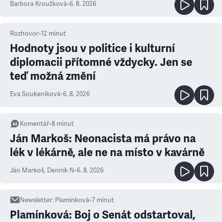
Barbora Kroužková
•
6. 8. 2026
Rozhovor
•
12
minut
Hodnoty jsou v politice i kulturní
diplomacii přítomné vždycky. Jen se
teď možná změní
Eva Soukeníková
•
6. 8. 2026
Komentář
•
8
minut
Ján Markoš: Neonacista má právo na
lék v lékárně, ale ne na místo v kavárně
Ján Markoš
,
Denník N
•
6. 8. 2026
Newsletter
:
Plamínková
•
7
minut
Plamínková: Boj o Senát odstartoval,