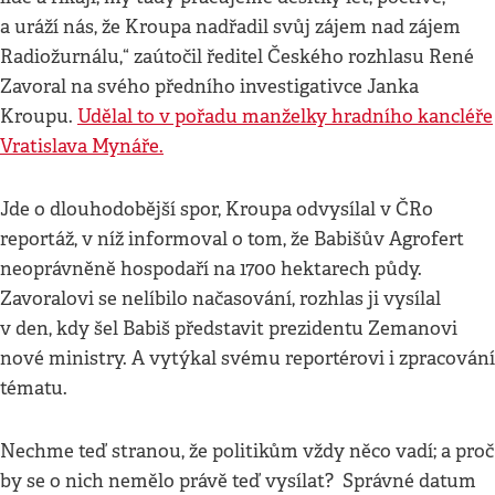
a uráží nás, že Kroupa nadřadil svůj zájem nad zájem
Radiožurnálu,“ zaútočil ředitel Českého rozhlasu René
Zavoral na svého předního investigativce Janka
Kroupu.
Udělal to v pořadu manželky hradního kancléře
Vratislava Mynáře.
Jde o dlouhodobější spor, Kroupa odvysílal v ČRo
reportáž, v níž informoval o tom, že Babišův Agrofert
neoprávněně hospodaří na 1700 hektarech půdy.
Zavoralovi se nelíbilo načasování, rozhlas ji vysílal
v den, kdy šel Babiš představit prezidentu Zemanovi
nové ministry. A vytýkal svému reportérovi i zpracování
tématu.
Nechme teď stranou, že politikům vždy něco vadí; a proč
by se o nich nemělo právě teď vysílat? Správné datum