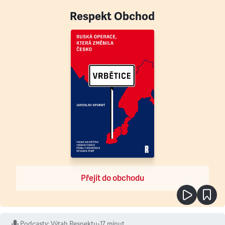
Respekt Obchod
Přejít do obchodu
Podcasty
:
Výtah Respektu
•
17 minut