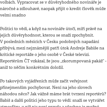
volbách. Vypracovat se v důvěryhodného novináře je
náročné a zdlouhavé, naopak přijít o kredit člověk může
velmi snadno
Politici to vědí, a když na novináře útočí, míří právě na
jejich důvěryhodnost, kterou se snaží zpochybnit.
V posledních měsících v Česku podobných napadání
přibývá, mezi nejznámější patří útok Andreje Babiše na
kritické reportáže o jeho osobě v České televizi.
Reportérům ČT vzkázal, že jsou „zkorumpovaná pakáž“ -
aniž to něčím konkrétním doložil.
Po takových vyjádřeních může začít veřejnost
přinejmenším pochybovat. Není na jeho slovech
náhodou něco? Jak vážně máme brát tvrzení reportérů?
Babiš a další politici jeho typu to vědí: snaží se vytvářet
atmosféru, v níž nic není pravda a všechno je možné.