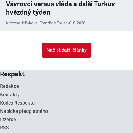
Vávrovci versus vláda a další Turkův
hvězdný týden
Kristýna Jelínková
,
František Trojan
•
6. 8. 2026
Načíst další články
Respekt
Redakce
Kontakty
Kodex Respektu
Nabídka předplatného
Inzerce
RSS