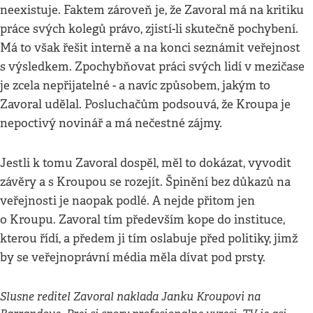
neexistuje. Faktem zároveň je, že Zavoral má na kritiku
práce svých kolegů právo, zjistí-li skutečně pochybení.
Má to však řešit interně a na konci seznámit veřejnost
s výsledkem. Zpochybňovat práci svých lidí v mezičase
je zcela nepřijatelné - a navíc způsobem, jakým to
Zavoral udělal. Posluchačům podsouvá, že Kroupa je
nepoctivý novinář a má nečestné zájmy.
Jestli k tomu Zavoral dospěl, měl to dokázat, vyvodit
závěry a s Kroupou se rozejít. Špinění bez důkazů na
veřejnosti je naopak podlé. A nejde přitom jen
o Kroupu. Zavoral tím především kope do instituce,
kterou řídí, a předem ji tím oslabuje před politiky, jimž
by se veřejnoprávní média měla dívat pod prsty.
Slusne reditel Zavoral naklada Janku Kroupovi na