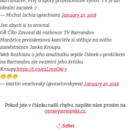
Barrandove. Prej si spory profesionalne vyresi. TV je asi
idealni zacatek :)
— Michal Ischia (@ischiam)
January 23, 2018
Jen abych si to srovnal.
GŘ ČRo Zavoral dá rozhovor TV Barrandov.
Manželce prezidentova kancléře si stěžuje na svého
zaměstnance Janka Kroupu.
Web Rozhlasu o jeho smalltalku sepíše článek s proklikem
na Barrandov, ale nezmíní jeho kritiku
Kroupy.
https://t.co/e2LreoO8cy
😬😬😬
— martin veselovský (@veselovskyma)
January 25, 2018
Pokud jste v článku našli chybu, napište nám prosím na
opravy@respekt.cz
.
Sdílet