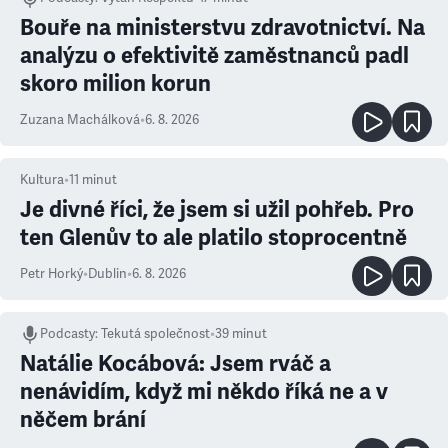
Bouře na ministerstvu zdravotnictví. Na
analýzu o efektivitě zaměstnanců padl
skoro milion korun
Zuzana Machálková
•
6. 8. 2026
Kultura
•
11
minut
Je divné říci, že jsem si užil pohřeb. Pro
ten Glenův to ale platilo stoprocentně
Petr Horký
•
Dublin
•
6. 8. 2026
Podcasty
:
Tekutá společnost
•
39 minut
Natálie Kocábová: Jsem rváč a
nenávidím, když mi někdo říká ne a v
něčem brání