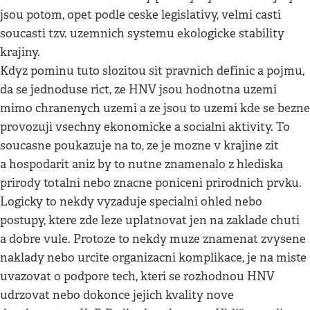
jsou potom, opet podle ceske legislativy, velmi casti
soucasti tzv. uzemnich systemu ekologicke stability
krajiny.
Kdyz pominu tuto slozitou sit pravnich definic a pojmu,
da se jednoduse rict, ze HNV jsou hodnotna uzemi
mimo chranenych uzemi a ze jsou to uzemi kde se bezne
provozuji vsechny ekonomicke a socialni aktivity. To
soucasne poukazuje na to, ze je mozne v krajine zit
a hospodarit aniz by to nutne znamenalo z hlediska
prirody totalni nebo znacne poniceni prirodnich prvku.
Logicky to nekdy vyzaduje specialni ohled nebo
postupy, ktere zde leze uplatnovat jen na zaklade chuti
a dobre vule. Protoze to nekdy muze znamenat zvysene
naklady nebo urcite organizacni komplikace, je na miste
uvazovat o podpore tech, kteri se rozhodnou HNV
udrzovat nebo dokonce jejich kvality nove