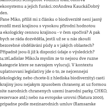
ekosystemu a jejich funkci.:00Andrea KauckáDobrý
den.
Pane Miko, příliš mi z článku o biodiverzitě není jasný
rozdíl mezi krajinou s vysokou přírodní hodnotou
a ekologicky cennou krajinou - v čem spočívá? A pak
bych se ráda dozvěděla, jestli už se u nás zkouší
bezorebné obdělávání půdy a v jakých oblastech?
Případně jsou-li již k dispozici údaje o výsledcích?
14:18Ladislav MikoJa myslim ze to nejsou dve ruzne
kategorie ktere se navzajem vylucuji. V kontextu
uplatnovani legislativy jde o to, ze nejcennejsi
(ekologicky, nebo chcete-li z hlediska biodiverzity) casti
krajiny jsou nejakym zpusobem chraneny, at uz formou
site narodnich chranenych uzemi (narodni parky, CHKO,
rezervace atd.) nebo na evropske urovni (Natura 2000),
pripadne podle mezinarodnich umluv (Ramsarske