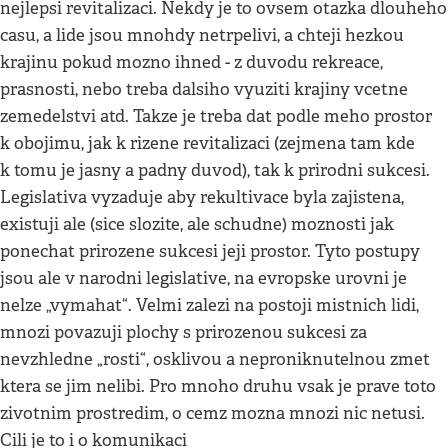
nejlepsi revitalizaci. Nekdy je to ovsem otazka dlouheho
casu, a lide jsou mnohdy netrpelivi, a chteji hezkou
krajinu pokud mozno ihned - z duvodu rekreace,
prasnosti, nebo treba dalsiho vyuziti krajiny vcetne
zemedelstvi atd. Takze je treba dat podle meho prostor
k obojimu, jak k rizene revitalizaci (zejmena tam kde
k tomu je jasny a padny duvod), tak k prirodni sukcesi.
Legislativa vyzaduje aby rekultivace byla zajistena,
existuji ale (sice slozite, ale schudne) moznosti jak
ponechat prirozene sukcesi jeji prostor. Tyto postupy
jsou ale v narodni legislative, na evropske urovni je
nelze „vymahat“. Velmi zalezi na postoji mistnich lidi,
mnozi povazuji plochy s prirozenou sukcesi za
nevzhledne „rosti“, osklivou a neproniknutelnou zmet
ktera se jim nelibi. Pro mnoho druhu vsak je prave toto
zivotnim prostredim, o cemz mozna mnozi nic netusi.
Cili je to i o komunikaci