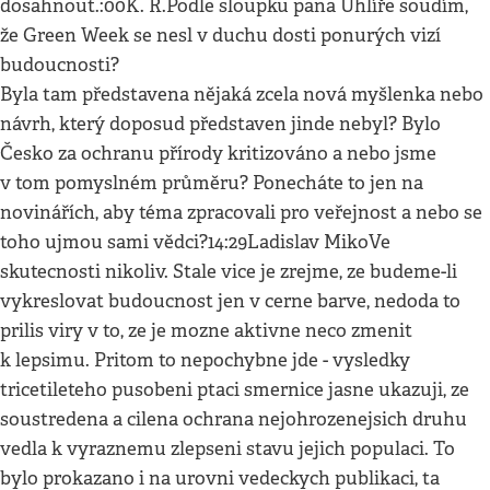
dosahnout.:00K. R.Podle sloupku pana Uhlíře soudím,
že Green Week se nesl v duchu dosti ponurých vizí
budoucnosti?
Byla tam představena nějaká zcela nová myšlenka nebo
návrh, který doposud představen jinde nebyl? Bylo
Česko za ochranu přírody kritizováno a nebo jsme
v tom pomyslném průměru? Ponecháte to jen na
novinářích, aby téma zpracovali pro veřejnost a nebo se
toho ujmou sami vědci?14:29Ladislav MikoVe
skutecnosti nikoliv. Stale vice je zrejme, ze budeme-li
vykreslovat budoucnost jen v cerne barve, nedoda to
prilis viry v to, ze je mozne aktivne neco zmenit
k lepsimu. Pritom to nepochybne jde - vysledky
tricetileteho pusobeni ptaci smernice jasne ukazuji, ze
soustredena a cilena ochrana nejohrozenejsich druhu
vedla k vyraznemu zlepseni stavu jejich populaci. To
bylo prokazano i na urovni vedeckych publikaci, ta