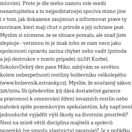
mluvim). Proto je dle meho nazoru role medii
nezastupitelna a to nejpodstatnejsi spociva mimo jine
i v tom, jak dokazeme zaujmout a informovat prave ty
novinare, kteri maji chut o prirode a jeji ochrane psat.
Myslim si nicmene, ze se situace pomalu, ale snad jiste
zlepsuje - vetsinou to je znak toho ze nam neco jako
spolecnosti opravdu zacina chybet nebo vadit (priroda
a jeji destrukce v tomto pripade).:52Jiří Korbel,
SokolovDobrý den pane Miko, zabývám se osvětou
kolem nebezpečnosti rostliny bolševníku velkolepého
(www.bolsevnik.estranky.cz). Myslíte, že současný zákon
326/2004 Sb.(především §3) dává dostatečné garance
a pravomoci k omezování šíření invazních rostlin nebo
nahrává spíše pozemkovým spekulantům, kdy např.není
jednoduché vyjádřit výši škody na životním prostředí?
Není na místě větší disciplína majitelů a správců
pozemků (ve smyslu vlastnictví zavazuje)? Je v pořádku,