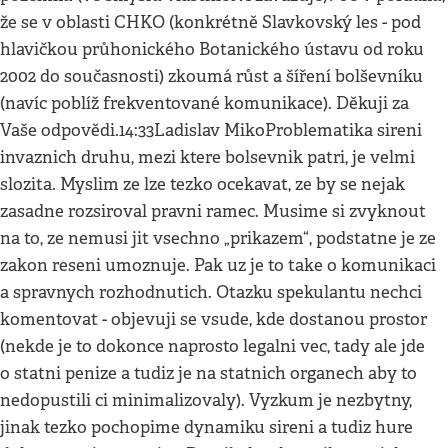
že se v oblasti CHKO (konkrétně Slavkovský les - pod
hlavičkou průhonického Botanického ústavu od roku
2002 do současnosti) zkoumá růst a šíření bolševníku
(navíc poblíž frekventované komunikace). Děkuji za
Vaše odpovědi.14:33Ladislav MikoProblematika sireni
invaznich druhu, mezi ktere bolsevnik patri, je velmi
slozita. Myslim ze lze tezko ocekavat, ze by se nejak
zasadne rozsiroval pravni ramec. Musime si zvyknout
na to, ze nemusi jit vsechno „prikazem“, podstatne je ze
zakon reseni umoznuje. Pak uz je to take o komunikaci
a spravnych rozhodnutich. Otazku spekulantu nechci
komentovat - objevuji se vsude, kde dostanou prostor
(nekde je to dokonce naprosto legalni vec, tady ale jde
o statni penize a tudiz je na statnich organech aby to
nedopustili ci minimalizovaly). Vyzkum je nezbytny,
jinak tezko pochopime dynamiku sireni a tudiz hure