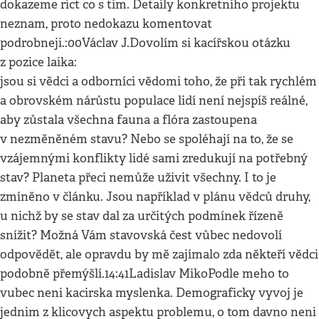
dokazeme rict co s tim. Detaily konkretniho projektu
neznam, proto nedokazu komentovat
podrobneji.:00Václav J.Dovolím si kacířskou otázku
z pozice laika:
jsou si vědci a odborníci vědomi toho, že při tak rychlém
a obrovském nárůstu populace lidí není nejspíš reálné,
aby zůstala všechna fauna a flóra zastoupena
v nezměněném stavu? Nebo se spoléhají na to, že se
vzájemnými konflikty lidé sami zredukují na potřebný
stav? Planeta přeci nemůže uživit všechny. I to je
zmíněno v článku. Jsou například v plánu vědců druhy,
u nichž by se stav dal za určitých podmínek řízeně
snížit? Možná Vám stavovská čest vůbec nedovolí
odpovědět, ale opravdu by mě zajímalo zda někteří vědci
podobně přemýšlí.14:41Ladislav MikoPodle meho to
vubec neni kacirska myslenka. Demograficky vyvoj je
jednim z klicovych aspektu problemu, o tom davno neni