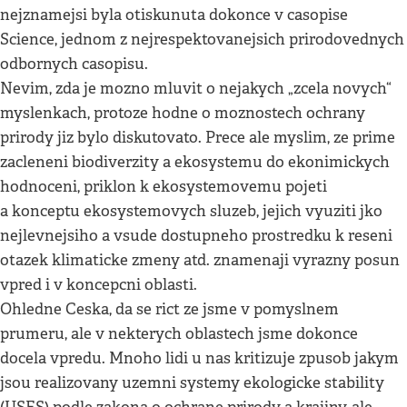
nejznamejsi byla otiskunuta dokonce v casopise
Science, jednom z nejrespektovanejsich prirodovednych
odbornych casopisu.
Nevim, zda je mozno mluvit o nejakych „zcela novych“
myslenkach, protoze hodne o moznostech ochrany
prirody jiz bylo diskutovato. Prece ale myslim, ze prime
zacleneni biodiverzity a ekosystemu do ekonimickych
hodnoceni, priklon k ekosystemovemu pojeti
a konceptu ekosystemovych sluzeb, jejich vyuziti jko
nejlevnejsiho a vsude dostupneho prostredku k reseni
otazek klimaticke zmeny atd. znamenaji vyrazny posun
vpred i v koncepcni oblasti.
Ohledne Ceska, da se rict ze jsme v pomyslnem
prumeru, ale v nekterych oblastech jsme dokonce
docela vpredu. Mnoho lidi u nas kritizuje zpusob jakym
jsou realizovany uzemni systemy ekologicke stability