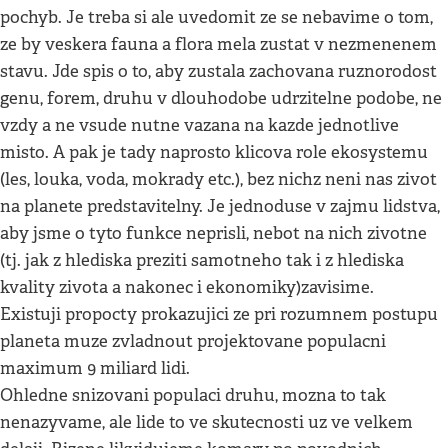
pochyb. Je treba si ale uvedomit ze se nebavime o tom,
ze by veskera fauna a flora mela zustat v nezmenenem
stavu. Jde spis o to, aby zustala zachovana ruznorodost
genu, forem, druhu v dlouhodobe udrzitelne podobe, ne
vzdy a ne vsude nutne vazana na kazde jednotlive
misto. A pak je tady naprosto klicova role ekosystemu
(les, louka, voda, mokrady etc.), bez nichz neni nas zivot
na planete predstavitelny. Je jednoduse v zajmu lidstva,
aby jsme o tyto funkce neprisli, nebot na nich zivotne
(tj. jak z hlediska preziti samotneho tak i z hlediska
kvality zivota a nakonec i ekonomiky)zavisime.
Existuji propocty prokazujici ze pri rozumnem postupu
planeta muze zvladnout projektovane populacni
maximum 9 miliard lidi.
Ohledne snizovani populaci druhu, mozna to tak
nenazyvame, ale lide to ve skutecnosti uz ve velkem