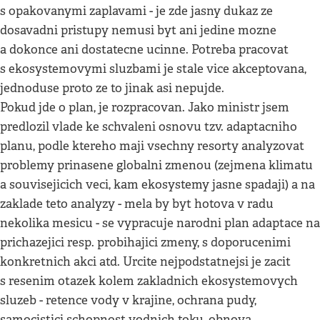
s opakovanymi zaplavami - je zde jasny dukaz ze
dosavadni pristupy nemusi byt ani jedine mozne
a dokonce ani dostatecne ucinne. Potreba pracovat
s ekosystemovymi sluzbami je stale vice akceptovana,
jednoduse proto ze to jinak asi nepujde.
Pokud jde o plan, je rozpracovan. Jako ministr jsem
predlozil vlade ke schvaleni osnovu tzv. adaptacniho
planu, podle ktereho maji vsechny resorty analyzovat
problemy prinasene globalni zmenou (zejmena klimatu
a souvisejicich veci, kam ekosystemy jasne spadaji) a na
zaklade teto analyzy - mela by byt hotova v radu
nekolika mesicu - se vypracuje narodni plan adaptace na
prichazejici resp. probihajici zmeny, s doporucenimi
konkretnich akci atd. Urcite nejpodstatnejsi je zacit
s resenim otazek kolem zakladnich ekosystemovych
sluzeb - retence vody v krajine, ochrana pudy,
samocistici schopnost vodnich toku, obnova