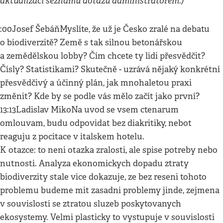
aktualizaci seznamu dotazů administrátorem.)
:00Josef ŠebáňMyslíte, že už je Česko zralé na debatu
o biodiverzitě? Země s tak silnou betonářskou
a zemědělskou lobby? Čím chcete ty lidi přesvědčit?
Čísly? Statistikami? Skutečně - uzrává nějaký konkrétní
přesvědčivý a účinný plán, jak mnohaletou praxi
změnit? Kde by se podle vás mělo začít jako první?
13:13Ladislav MikoNa uvod se vsem ctenarum
omlouvam, budu odpovidat bez diakritiky, nebot
reaguju z pocitace v italskem hotelu.
K otazce: to neni otazka zralosti, ale spise potreby nebo
nutnosti. Analyza ekonomickych dopadu ztraty
biodiverzity stale vice dokazuje, ze bez reseni tohoto
problemu budeme mit zasadni problemy jinde, zejmena
v souvislosti se ztratou sluzeb poskytovanych
ekosystemy. Velmi plasticky to vystupuje v souvislosti