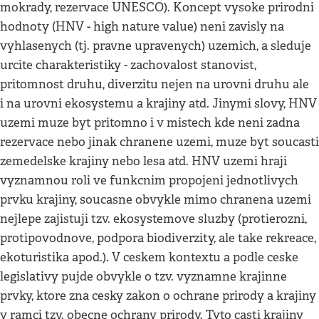
mokrady, rezervace UNESCO). Koncept vysoke prirodni
hodnoty (HNV - high nature value) neni zavisly na
vyhlasenych (tj. pravne upravenych) uzemich, a sleduje
urcite charakteristiky - zachovalost stanovist,
pritomnost druhu, diverzitu nejen na urovni druhu ale
i na urovni ekosystemu a krajiny atd. Jinymi slovy, HNV
uzemi muze byt pritomno i v mistech kde neni zadna
rezervace nebo jinak chranene uzemi, muze byt soucasti
zemedelske krajiny nebo lesa atd. HNV uzemi hraji
vyznamnou roli ve funkcnim propojeni jednotlivych
prvku krajiny, soucasne obvykle mimo chranena uzemi
nejlepe zajistuji tzv. ekosystemove sluzby (protierozni,
protipovodnove, podpora biodiverzity, ale take rekreace,
ekoturistika apod.). V ceskem kontextu a podle ceske
legislativy pujde obvykle o tzv. vyznamne krajinne
prvky, ktore zna cesky zakon o ochrane prirody a krajiny
v ramci tzv. obecne ochrany prirody. Tyto casti krajiny