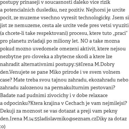
postupy prinaseji v soucasnosti daleko vice rizik
a potencialnich dusledku, nez pozitiv. Nejhorsi je urcite
pocit, ze muzeme vsechno vyresit technologicky. Jsem si
jist ze nemuzeme, cesta ale urcite vede pres vetsi vyuziti
(a chcete-li take respektovani) procesu, ktere tuto „praci“
pro planetu zvladaji po miliony let. NO a take mozna
pokud mozno uvedomele omezeni aktivit, ktere nejsou
nezbytne pro cloveka a zbytecne skodi a ktere lze
nahradit alternativnimi postupy.:58Irena M.Dobry
den.Venujete se pane Miko prirode i ve svem volnem
case? Mate treba svou tajnou zahradu, ekozahradu nebo
zahradu zalozenou na permakulturnim pestovani?
Badate nad pudnimi zivocichy i v dobe relaxace
a odpocinku?Ktera krajina v Cechach je vam nejmilejsi?
Dekuji za moznost se vas dotazat a preji vam pekny
den.Irena M.14:
55ladislavmiko@seznam.czDiky
za dotaz
:o)