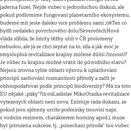
jaderna fuze). Nejde vubec o jednoduchou diskuzi, ale
pokud podlomime fungovani planetarniho ekosystemu,
budeme mit jeste daleko vice problemu sami.:08Ten co
bydlí nedaleko povrchového dolu/SeveročechNová
vláda slíbila, že limity těžby uhlí v ČR prolomeny
nebudou, ale já se chci zeptat na to, zda a jak moc je
smysluplná revitalizace krajiny zničené důlní činností?
Je vůbec tu krajinu možné vrátit do původního stavu?
Nejsou zrovna tyhle oblasti výzvou k uplatňování
principů zachování rozmanitosti přírody a začít je
obhospodařovat podle principů biodiverzity? Má na toto
EU nějaké „páky“?15:09Ladislav MikoOtazka revitalizace
vytezenych oblasti neni nova. Existuje rada dukazu, ze
pokud jsou splneny urcite podminky (souvisi napr,
s vodnim rezimem, charakterem horniny apod.), muze
byt prirozena sukcese, tj. „ponechani prirode“ tou vubec