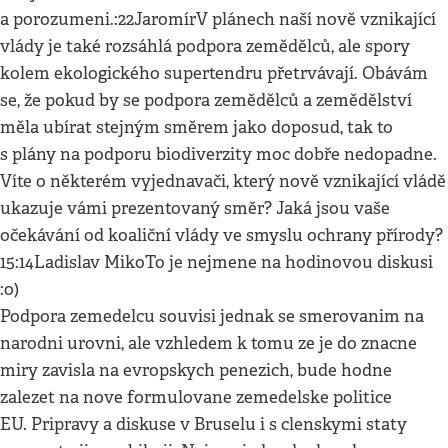
a porozumeni.:22JaromírV plánech naší nově vznikající
vlády je také rozsáhlá podpora zemědělců, ale spory
kolem ekologického supertendru přetrvávají. Obávám
se, že pokud by se podpora zemědělců a zemědělství
měla ubírat stejným směrem jako doposud, tak to
s plány na podporu biodiverzity moc dobře nedopadne.
Víte o některém vyjednavači, který nově vznikající vládě
ukazuje vámi prezentovaný směr? Jaká jsou vaše
očekávání od koaliční vlády ve smyslu ochrany přírody?
15:14Ladislav MikoTo je nejmene na hodinovou diskusi
:o)
Podpora zemedelcu souvisi jednak se smerovanim na
narodni urovni, ale vzhledem k tomu ze je do znacne
miry zavisla na evropskych penezich, bude hodne
zalezet na nove formulovane zemedelske politice
EU. Pripravy a diskuse v Bruselu i s clenskymi staty