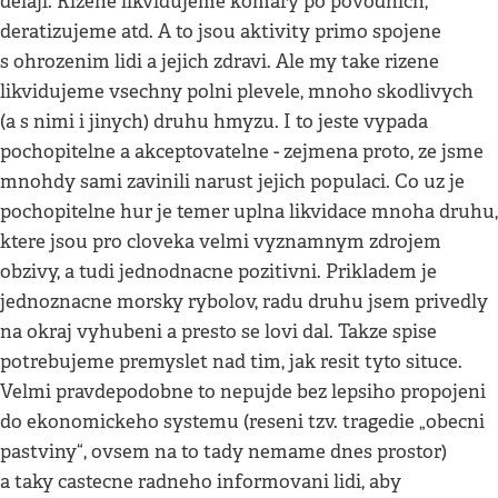
delaji. Rizene likvidujeme komary po povodnich,
deratizujeme atd. A to jsou aktivity primo spojene
s ohrozenim lidi a jejich zdravi. Ale my take rizene
likvidujeme vsechny polni plevele, mnoho skodlivych
(a s nimi i jinych) druhu hmyzu. I to jeste vypada
pochopitelne a akceptovatelne - zejmena proto, ze jsme
mnohdy sami zavinili narust jejich populaci. Co uz je
pochopitelne hur je temer uplna likvidace mnoha druhu,
ktere jsou pro cloveka velmi vyznamnym zdrojem
obzivy, a tudi jednodnacne pozitivni. Prikladem je
jednoznacne morsky rybolov, radu druhu jsem privedly
na okraj vyhubeni a presto se lovi dal. Takze spise
potrebujeme premyslet nad tim, jak resit tyto situce.
Velmi pravdepodobne to nepujde bez lepsiho propojeni
do ekonomickeho systemu (reseni tzv. tragedie „obecni
pastviny“, ovsem na to tady nemame dnes prostor)
a taky castecne radneho informovani lidi, aby