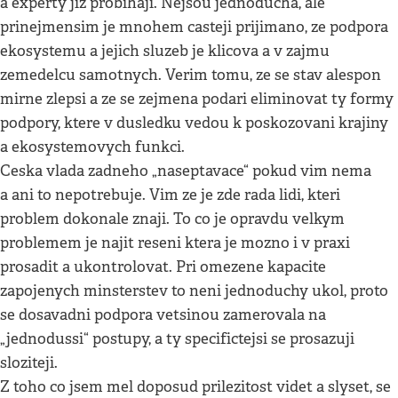
a experty jiz probihaji. Nejsou jednoducha, ale
prinejmensim je mnohem casteji prijimano, ze podpora
ekosystemu a jejich sluzeb je klicova a v zajmu
zemedelcu samotnych. Verim tomu, ze se stav alespon
mirne zlepsi a ze se zejmena podari eliminovat ty formy
podpory, ktere v dusledku vedou k poskozovani krajiny
a ekosystemovych funkci.
Ceska vlada zadneho „naseptavace“ pokud vim nema
a ani to nepotrebuje. Vim ze je zde rada lidi, kteri
problem dokonale znaji. To co je opravdu velkym
problemem je najit reseni ktera je mozno i v praxi
prosadit a ukontrolovat. Pri omezene kapacite
zapojenych minsterstev to neni jednoduchy ukol, proto
se dosavadni podpora vetsinou zamerovala na
„jednodussi“ postupy, a ty specifictejsi se prosazuji
sloziteji.
Z toho co jsem mel doposud prilezitost videt a slyset, se