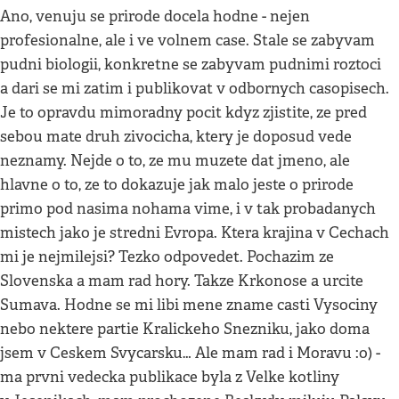
Ano, venuju se prirode docela hodne - nejen
profesionalne, ale i ve volnem case. Stale se zabyvam
pudni biologii, konkretne se zabyvam pudnimi roztoci
a dari se mi zatim i publikovat v odbornych casopisech.
Je to opravdu mimoradny pocit kdyz zjistite, ze pred
sebou mate druh zivocicha, ktery je doposud vede
neznamy. Nejde o to, ze mu muzete dat jmeno, ale
hlavne o to, ze to dokazuje jak malo jeste o prirode
primo pod nasima nohama vime, i v tak probadanych
mistech jako je stredni Evropa. Ktera krajina v Cechach
mi je nejmilejsi? Tezko odpovedet. Pochazim ze
Slovenska a mam rad hory. Takze Krkonose a urcite
Sumava. Hodne se mi libi mene zname casti Vysociny
nebo nektere partie Kralickeho Snezniku, jako doma
jsem v Ceskem Svycarsku… Ale mam rad i Moravu :o) -
ma prvni vedecka publikace byla z Velke kotliny