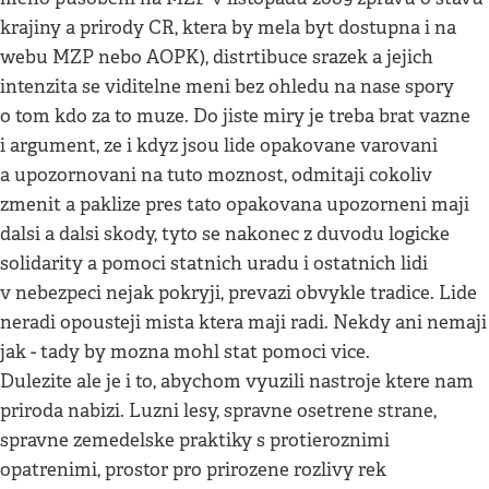
krajiny a prirody CR, ktera by mela byt dostupna i na
webu MZP nebo AOPK), distrtibuce srazek a jejich
intenzita se viditelne meni bez ohledu na nase spory
o tom kdo za to muze. Do jiste miry je treba brat vazne
i argument, ze i kdyz jsou lide opakovane varovani
a upozornovani na tuto moznost, odmitaji cokoliv
zmenit a paklize pres tato opakovana upozorneni maji
dalsi a dalsi skody, tyto se nakonec z duvodu logicke
solidarity a pomoci statnich uradu i ostatnich lidi
v nebezpeci nejak pokryji, prevazi obvykle tradice. Lide
neradi opousteji mista ktera maji radi. Nekdy ani nemaji
jak - tady by mozna mohl stat pomoci vice.
Dulezite ale je i to, abychom vyuzili nastroje ktere nam
priroda nabizi. Luzni lesy, spravne osetrene strane,
spravne zemedelske praktiky s protieroznimi
opatrenimi, prostor pro prirozene rozlivy rek