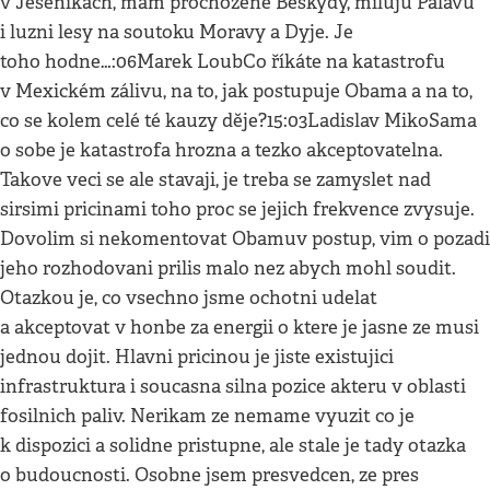
v Jesenikach, mam prochozene Beskydy, miluju Palavu
i luzni lesy na soutoku Moravy a Dyje. Je
toho hodne…:06Marek LoubCo říkáte na katastrofu
v Mexickém zálivu, na to, jak postupuje Obama a na to,
co se kolem celé té kauzy děje?15:03Ladislav MikoSama
o sobe je katastrofa hrozna a tezko akceptovatelna.
Takove veci se ale stavaji, je treba se zamyslet nad
sirsimi pricinami toho proc se jejich frekvence zvysuje.
Dovolim si nekomentovat Obamuv postup, vim o pozadi
jeho rozhodovani prilis malo nez abych mohl soudit.
Otazkou je, co vsechno jsme ochotni udelat
a akceptovat v honbe za energii o ktere je jasne ze musi
jednou dojit. Hlavni pricinou je jiste existujici
infrastruktura i soucasna silna pozice akteru v oblasti
fosilnich paliv. Nerikam ze nemame vyuzit co je
k dispozici a solidne pristupne, ale stale je tady otazka
o budoucnosti. Osobne jsem presvedcen, ze pres