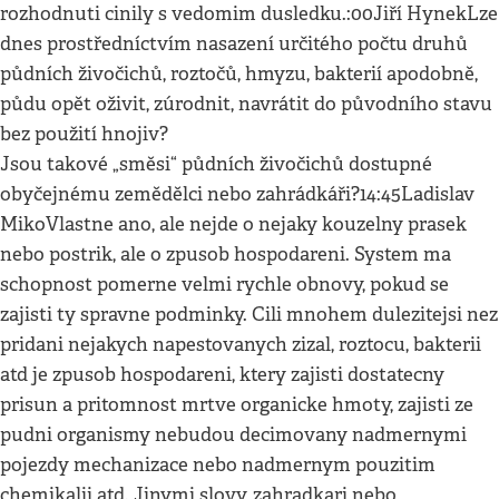
rozhodnuti cinily s vedomim dusledku.:00Jiří HynekLze
dnes prostředníctvím nasazení určitého počtu druhů
půdních živočichů, roztočů, hmyzu, bakterií apodobně,
půdu opět oživit, zúrodnit, navrátit do původního stavu
bez použití hnojiv?
Jsou takové „směsi“ půdních živočichů dostupné
obyčejnému zemědělci nebo zahrádkáři?14:45Ladislav
MikoVlastne ano, ale nejde o nejaky kouzelny prasek
nebo postrik, ale o zpusob hospodareni. System ma
schopnost pomerne velmi rychle obnovy, pokud se
zajisti ty spravne podminky. Cili mnohem dulezitejsi nez
pridani nejakych napestovanych zizal, roztocu, bakterii
atd je zpusob hospodareni, ktery zajisti dostatecny
prisun a pritomnost mrtve organicke hmoty, zajisti ze
pudni organismy nebudou decimovany nadmernymi
pojezdy mechanizace nebo nadmernym pouzitim
chemikalii atd. Jinymi slovy, zahradkari nebo