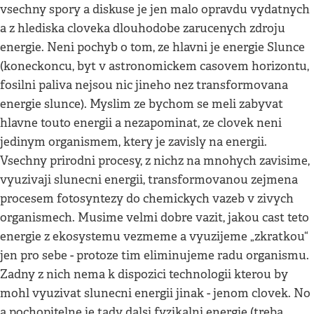
vsechny spory a diskuse je jen malo opravdu vydatnych
a z hlediska cloveka dlouhodobe zarucenych zdroju
energie. Neni pochyb o tom, ze hlavni je energie Slunce
(koneckoncu, byt v astronomickem casovem horizontu,
fosilni paliva nejsou nic jineho nez transformovana
energie slunce). Myslim ze bychom se meli zabyvat
hlavne touto energii a nezapominat, ze clovek neni
jedinym organismem, ktery je zavisly na energii.
Vsechny prirodni procesy, z nichz na mnohych zavisime,
vyuzivaji slunecni energii, transformovanou zejmena
procesem fotosyntezy do chemickych vazeb v zivych
organismech. Musime velmi dobre vazit, jakou cast teto
energie z ekosystemu vezmeme a vyuzijeme „zkratkou“
jen pro sebe - protoze tim eliminujeme radu organismu.
Zadny z nich nema k dispozici technologii kterou by
mohl vyuzivat slunecni energii jinak - jenom clovek. No
a pochopitelne je tady dalsi fyzikalni energie (treba