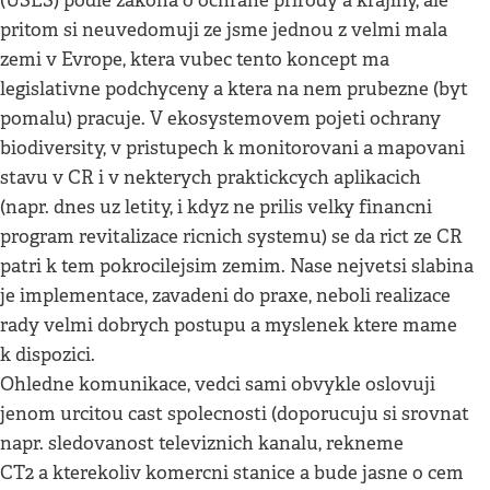
(USES) podle zakona o ochrane prirody a krajiny, ale
pritom si neuvedomuji ze jsme jednou z velmi mala
zemi v Evrope, ktera vubec tento koncept ma
legislativne podchyceny a ktera na nem prubezne (byt
pomalu) pracuje. V ekosystemovem pojeti ochrany
biodiversity, v pristupech k monitorovani a mapovani
stavu v CR i v nekterych praktickcych aplikacich
(napr. dnes uz letity, i kdyz ne prilis velky financni
program revitalizace ricnich systemu) se da rict ze CR
patri k tem pokrocilejsim zemim. Nase nejvetsi slabina
je implementace, zavadeni do praxe, neboli realizace
rady velmi dobrych postupu a myslenek ktere mame
k dispozici.
Ohledne komunikace, vedci sami obvykle oslovuji
jenom urcitou cast spolecnosti (doporucuju si srovnat
napr. sledovanost televiznich kanalu, rekneme
CT2 a kterekoliv komercni stanice a bude jasne o cem