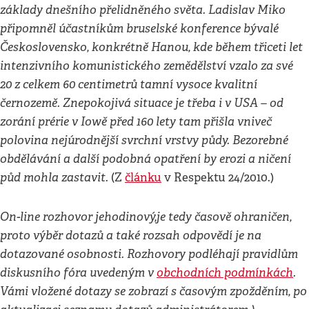
základy dnešního přelidněného světa. Ladislav Miko
připomněl účastníkům bruselské konference bývalé
Československo, konkrétně Hanou, kde během třiceti let
intenzivního komunistického zemědělství vzalo za své
20 z celkem 60 centimetrů tamní vysoce kvalitní
černozemě. Znepokojivá situace je třeba i v USA – od
zorání prérie v Iowě před 160 lety tam přišla vniveč
polovina nejúrodnější svrchní vrstvy půdy. Bezorebné
obdělávání a další podobná opatření by erozi a ničení
půd mohla zastavit.
(Z
článku
v Respektu 24/2010.)
On-line rozhovor
je
hodinový,
je tedy časově ohraničen,
proto výběr dotazů a také rozsah odpovědí je na
dotazované osobnosti. Rozhovory podléhají pravidlům
diskusního fóra uvedeným v
obchodních podmínkách
.
Vámi vložené dotazy se zobrazí s časovým zpožděním, po