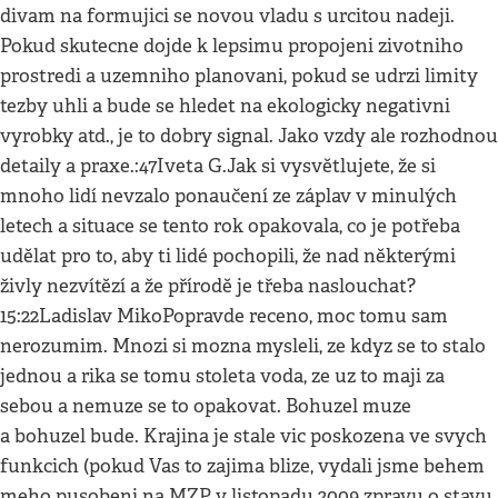
divam na formujici se novou vladu s urcitou nadeji.
Pokud skutecne dojde k lepsimu propojeni zivotniho
prostredi a uzemniho planovani, pokud se udrzi limity
tezby uhli a bude se hledet na ekologicky negativni
vyrobky atd., je to dobry signal. Jako vzdy ale rozhodnou
detaily a praxe.:47Iveta G.Jak si vysvětlujete, že si
mnoho lidí nevzalo ponaučení ze záplav v minulých
letech a situace se tento rok opakovala, co je potřeba
udělat pro to, aby ti lidé pochopili, že nad některými
živly nezvítězí a že přírodě je třeba naslouchat?
15:22Ladislav MikoPopravde receno, moc tomu sam
nerozumim. Mnozi si mozna mysleli, ze kdyz se to stalo
jednou a rika se tomu stoleta voda, ze uz to maji za
sebou a nemuze se to opakovat. Bohuzel muze
a bohuzel bude. Krajina je stale vic poskozena ve svych
funkcich (pokud Vas to zajima blize, vydali jsme behem
meho pusobeni na MZP v listopadu 2009 zpravu o stavu