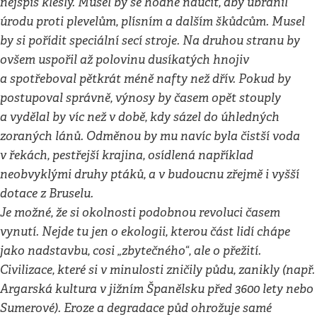
nejspíš klesly. Musel by se hodně naučit, aby ubránil
úrodu proti plevelům, plísním a dalším škůdcům. Musel
by si pořídit speciální secí stroje. Na druhou stranu by
ovšem uspořil až polovinu dusíkatých hnojiv
a spotřeboval pětkrát méně nafty než dřív. Pokud by
postupoval správně, výnosy by časem opět stouply
a vydělal by víc než v době, kdy sázel do úhledných
zoraných lánů. Odměnou by mu navíc byla čistší voda
v řekách, pestřejší krajina, osídlená například
neobvyklými druhy ptáků, a v budoucnu zřejmě i vyšší
dotace z Bruselu.
Je možné, že si okolnosti podobnou revoluci časem
vynutí. Nejde tu jen o ekologii, kterou část lidí chápe
jako nadstavbu, cosi „zbytečného“, ale o přežití.
Civilizace, které si v minulosti zničily půdu, zanikly (např.
Argarská kultura v jižním Španělsku před 3600 lety nebo
Sumerové). Eroze a degradace půd ohrožuje samé