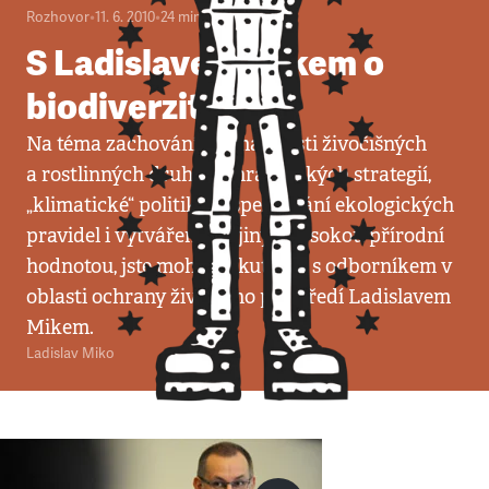
Rozhovor
•
11. 6. 2010
•
24
minut
S Ladislavem Mikem o
biodiverzitě
Na téma zachování rozmanitosti živočišných
a rostlinných druhů, ochranářských strategií,
„klimatické“ politiky, respektování ekologických
pravidel i vytváření krajiny s vysokou přírodní
hodnotou, jste mohli diskutovat s odborníkem v
oblasti ochrany životního prostředí Ladislavem
Mikem.
Ladislav Miko