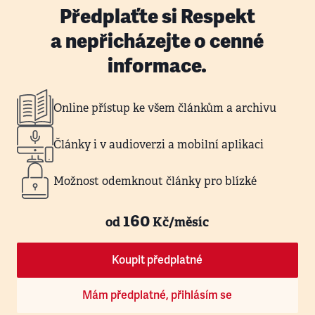
Předplaťte si Respekt
a nepřicházejte o cenné
informace.
Online přístup ke všem článkům a archivu
Články i v audioverzi a mobilní aplikaci
Možnost odemknout články pro blízké
160
od
Kč/měsíc
Koupit předplatné
Mám předplatné, přihlásím se