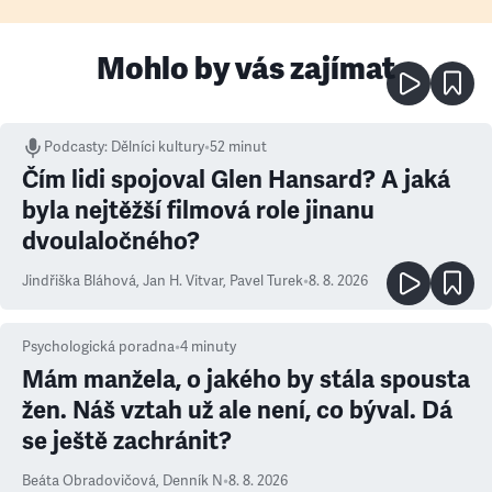
Mohlo by vás zajímat
Podcasty
:
Dělníci kultury
•
52 minut
Čím lidi spojoval Glen Hansard? A jaká
byla nejtěžší filmová role jinanu
dvoulaločného?
Jindřiška Bláhová
,
Jan H. Vitvar
,
Pavel Turek
•
8. 8. 2026
Psychologická poradna
•
4
minuty
Mám manžela, o jakého by stála spousta
žen. Náš vztah už ale není, co býval. Dá
se ještě zachránit?
Beáta Obradovičová
,
Denník N
•
8. 8. 2026