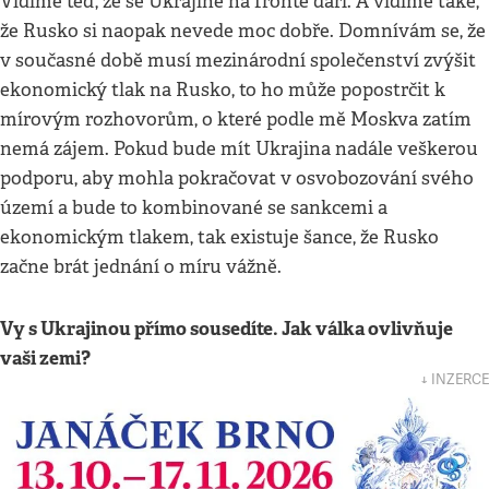
Vidíme teď, že se Ukrajině na frontě daří. A vidíme také,
že Rusko si naopak nevede moc dobře. Domnívám se, že
v současné době musí mezinárodní společenství zvýšit
ekonomický tlak na Rusko, to ho může popostrčit k
mírovým rozhovorům, o které podle mě Moskva zatím
nemá zájem. Pokud bude mít Ukrajina nadále veškerou
podporu, aby mohla pokračovat v osvobozování svého
území a bude to kombinované se sankcemi a
ekonomickým tlakem, tak existuje šance, že Rusko
začne brát jednání o míru vážně.
Vy s Ukrajinou přímo sousedíte. Jak válka ovlivňuje
vaši zemi?
↓ INZERCE