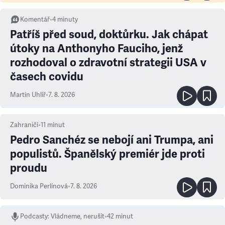
Komentář
•
4
minuty
Patříš před soud, doktůrku. Jak chápat
útoky na Anthonyho Fauciho, jenž
rozhodoval o zdravotní strategii USA v
časech covidu
Martin Uhlíř
•
7. 8. 2026
Zahraničí
•
11
minut
Pedro Sanchéz se nebojí ani Trumpa, ani
populistů. Španělský premiér jde proti
proudu
Dominika Perlínová
•
7. 8. 2026
Podcasty
:
Vládneme, nerušit
•
42 minut