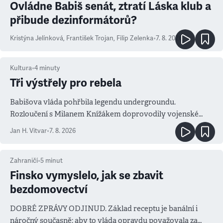
Ovládne Babiš senát, ztratí Láska klub a
přibude dezinformátorů?
Kristýna Jelínková
,
František Trojan
,
Filip Zelenka
•
7. 8. 2026
Kultura
•
4
minuty
Tři výstřely pro rebela
Babišova vláda pohřbila legendu undergroundu.
Rozloučení s Milanem Knížákem doprovodily vojenské
salvy i kritika pokrokářů
Jan H. Vitvar
•
7. 8. 2026
Zahraničí
•
5
minut
Finsko vymyslelo, jak se zbavit
bezdomovectví
DOBRÉ ZPRÁVY ODJINUD. Základ receptu je banální i
náročný současně: aby to vláda opravdu považovala za