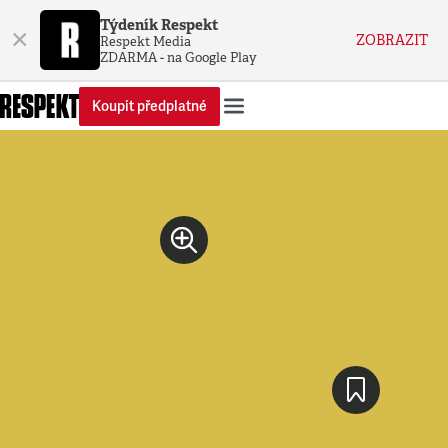
Týdeník Respekt
×
ZOBRAZIT
Respekt Media
ZDARMA - na Google Play
Koupit předplatné