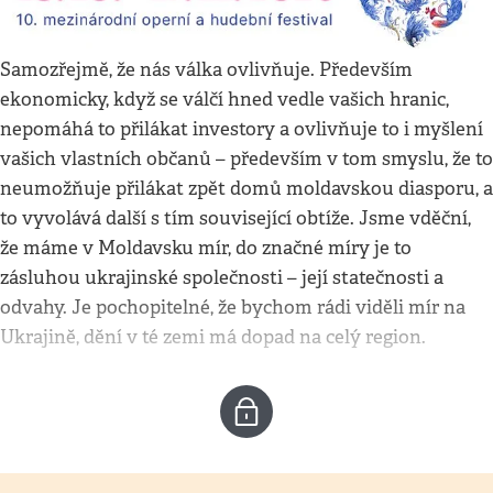
Samozřejmě, že nás válka ovlivňuje. Především
ekonomicky, když se válčí hned vedle vašich hranic,
nepomáhá to přilákat investory a ovlivňuje to i myšlení
vašich vlastních občanů – především v tom smyslu, že to
neumožňuje přilákat zpět domů moldavskou diasporu, a
to vyvolává další s tím související obtíže. Jsme vděční,
že máme v Moldavsku mír, do značné míry je to
zásluhou ukrajinské společnosti – její statečnosti a
odvahy. Je pochopitelné, že bychom rádi viděli mír na
Ukrajině, dění v té zemi má dopad na celý region.