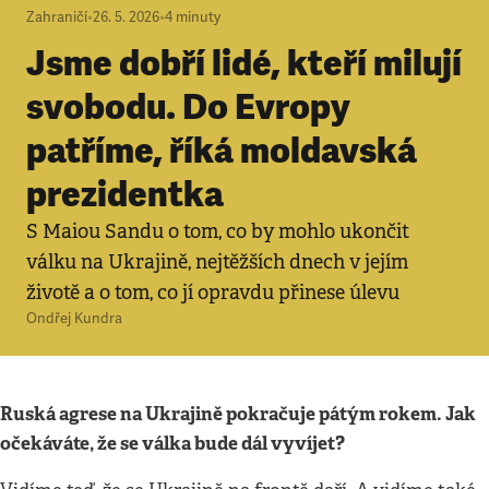
Zahraničí
•
26. 5. 2026
•
4
minuty
Jsme dobří lidé, kteří milují
svobodu. Do Evropy
patříme, říká moldavská
prezidentka
S Maiou Sandu o tom, co by mohlo ukončit
válku na Ukrajině, nejtěžších dnech v jejím
životě a o tom, co jí opravdu přinese úlevu
Ondřej Kundra
Ruská agrese na Ukrajině pokračuje pátým rokem. Jak
očekáváte, že se válka bude dál vyvíjet?