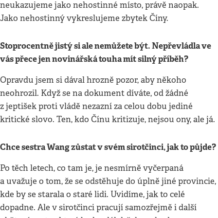
neukazujeme jako nehostinné místo, právě naopak.
Jako nehostinný vykreslujeme zbytek Číny.
Stoprocentně jistý si ale nemůžete být. Nepřevládla ve
vás přece jen novinářská touha mít silný příběh?
Opravdu jsem si dával hrozně pozor, aby někoho
neohrozil. Když se na dokument díváte, od žádné
z jeptišek proti vládě nezazní za celou dobu jediné
kritické slovo. Ten, kdo Čínu kritizuje, nejsou ony, ale já.
Chce sestra Wang zůstat v svém sirotčinci, jak to půjde?
Po těch letech, co tam je, je nesmírně vyčerpaná
a uvažuje o tom, že se odstěhuje do úplně jiné provincie,
kde by se starala o staré lidi. Uvidíme, jak to celé
dopadne. Ale v sirotčinci pracují samozřejmě i další