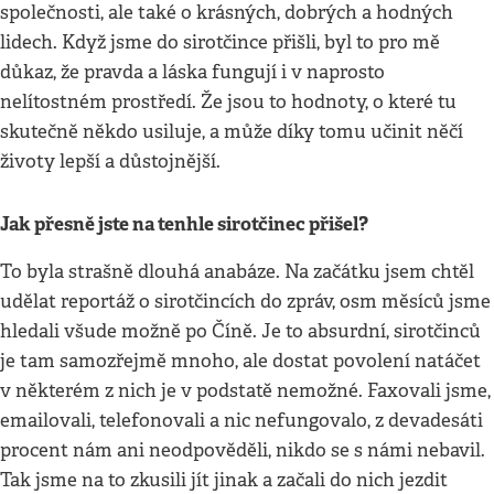
společnosti, ale také o krásných, dobrých a hodných
lidech. Když jsme do sirotčince přišli, byl to pro mě
důkaz, že pravda a láska fungují i v naprosto
nelítostném prostředí. Že jsou to hodnoty, o které tu
skutečně někdo usiluje, a může díky tomu učinit něčí
životy lepší a důstojnější.
Jak přesně jste na tenhle sirotčinec přišel?
To byla strašně dlouhá anabáze. Na začátku jsem chtěl
udělat reportáž o sirotčincích do zpráv, osm měsíců jsme
hledali všude možně po Číně. Je to absurdní, sirotčinců
je tam samozřejmě mnoho, ale dostat povolení natáčet
v některém z nich je v podstatě nemožné. Faxovali jsme,
emailovali, telefonovali a nic nefungovalo, z devadesáti
procent nám ani neodpověděli, nikdo se s námi nebavil.
Tak jsme na to zkusili jít jinak a začali do nich jezdit