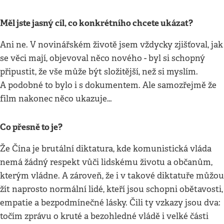
Měl jste jasný cíl, co konkrétního chcete ukázat?
Ani ne. V novinářském životě jsem vždycky zjišťoval, jak
se věci mají, objevoval něco nového - byl si schopný
připustit, že vše může být složitější, než si myslím.
A podobné to bylo i s dokumentem. Ale samozřejmě že
film nakonec něco ukazuje…
Co přesně to je?
Že Čína je brutální diktatura, kde komunistická vláda
nemá žádný respekt vůči lidskému životu a občanům,
kterým vládne. A zároveň, že i v takové diktatuře můžou
žít naprosto normální lidé, kteří jsou schopni obětavosti,
empatie a bezpodmínečné lásky. Čili ty vzkazy jsou dva:
točím zprávu o kruté a bezohledné vládě i velké části