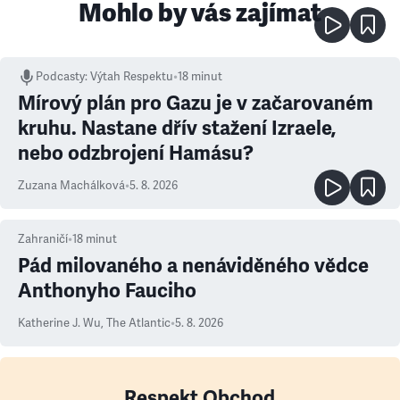
Mohlo by vás zajímat
Podcasty
:
Výtah Respektu
•
18 minut
Mírový plán pro Gazu je v začarovaném
kruhu. Nastane dřív stažení Izraele,
nebo odzbrojení Hamásu?
Zuzana Machálková
•
5. 8. 2026
Zahraničí
•
18
minut
Pád milovaného a nenáviděného vědce
Anthonyho Fauciho
Katherine J. Wu
,
The Atlantic
•
5. 8. 2026
Respekt Obchod