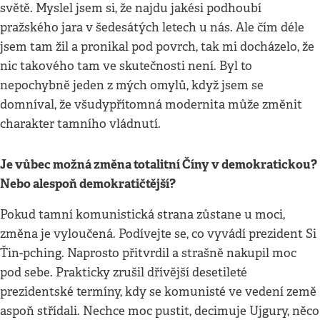
světě. Myslel jsem si, že najdu jakési podhoubí
pražského jara v šedesátých letech u nás. Ale čím déle
jsem tam žil a pronikal pod povrch, tak mi docházelo, že
nic takového tam ve skutečnosti není. Byl to
nepochybně jeden z mých omylů, když jsem se
domníval, že všudypřítomná modernita může změnit
charakter tamního vládnutí.
Je vůbec možná změna totalitní Číny v demokratickou?
Nebo alespoň demokratičtější?
Pokud tamní komunistická strana zůstane u moci,
změna je vyloučená. Podívejte se, co vyvádí prezident Si
Ťin-pching. Naprosto přitvrdil a strašně nakupil moc
pod sebe. Prakticky zrušil dřívější desetileté
prezidentské termíny, kdy se komunisté ve vedení země
aspoň střídali. Nechce moc pustit, decimuje Ujgury, něco