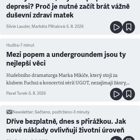
depresi? Proč je nutné začít brát vážně
duševní zdraví matek
Silvie Lauder
,
Markéta Plíhalová
•
5. 8. 2026
Hudba
•
7
minut
Mezi popem a undergroundem jsou ty
nejlepší věci
Hudebního dramaturga Marka Mikiče, který stojí za
klubem Fuchs2 a koncertní sérií UGOT, nezajímají žánry,
ale atmosféra
Pavel Turek
•
5. 8. 2026
Newsletter
:
Sečteno, podtrženo
•
3
minuty
Dříve bezplatně, dnes s přirážkou. Jak
nové náklady ovlivňují životní úroveň