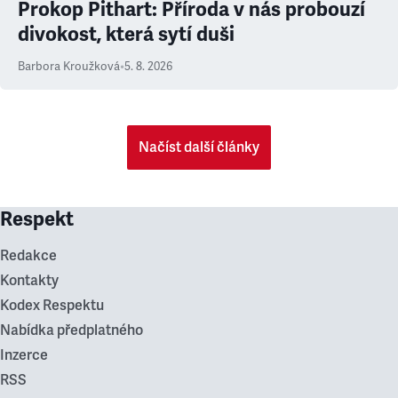
Prokop Pithart: Příroda v nás probouzí
divokost, která sytí duši
Barbora Kroužková
•
5. 8. 2026
Načíst další články
Respekt
Redakce
Kontakty
Kodex Respektu
Nabídka předplatného
Inzerce
RSS