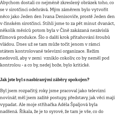
Abychom dostali co nejméně zkreslený obrázek toho, co
se v sirotčinci odehrává. Mým záměrem bylo vytvořit
něco jako Jeden den Ivana Denisoviče, prostě Jeden den
v čínském sirotčinci. Stihli jsme to za pět minut dvanáct,
několik měsíců potom byla v Číně zakázaná nezávislá
filmová produkce. Šlo o další krok přitahování šroubů
vládou. Dnes už se tam může točit jenom v rámci
státem kontrolované televizní organizace. Režim
nedovolí, aby v zemi vzniklo cokoliv, co by neměl pod
kontrolou - a co by, nedej bože, bylo kritické.
Jak jste byl s nasbíranými záběry spokojen?
Byl jsem rozpačitý, roky jsme pracoval jako televizní
novinář, měl jsem zažité postupy, představy, jak věci mají
vypadat. Ale moje střihačka Adéla Špaljová byla
nadšená. Říkala, že je to syrové, že tam je vše, co do