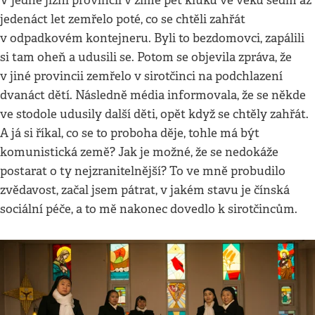
V jedné jižní provincii v zimě pět kluků ve věku sedm až
jedenáct let zemřelo poté, co se chtěli zahřát
v odpadkovém kontejneru. Byli to bezdomovci, zapálili
si tam oheň a udusili se. Potom se objevila zpráva, že
v jiné provincii zemřelo v sirotčinci na podchlazení
dvanáct dětí. Následně média informovala, že se někde
ve stodole udusily další děti, opět když se chtěly zahřát.
A já si říkal, co se to proboha děje, tohle má být
komunistická země? Jak je možné, že se nedokáže
postarat o ty nejzranitelnější? To ve mně probudilo
zvědavost, začal jsem pátrat, v jakém stavu je čínská
sociální péče, a to mě nakonec dovedlo k sirotčincům.