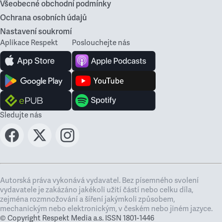
Všeobecné obchodní podmínky
Ochrana osobních údajů
Nastavení soukromí
Aplikace Respekt
Poslouchejte nás
Sledujte nás
Autorská práva vykonává vydavatel. Bez písemného svolení
vydavatele je zakázáno jakékoli užití částí nebo celku díla,
zejména rozmnožování a šíření jakýmkoli způsobem,
mechanickým nebo elektronickým, v českém nebo jiném jazyce.
© Copyright Respekt Media a.s. ISSN 1801-1446