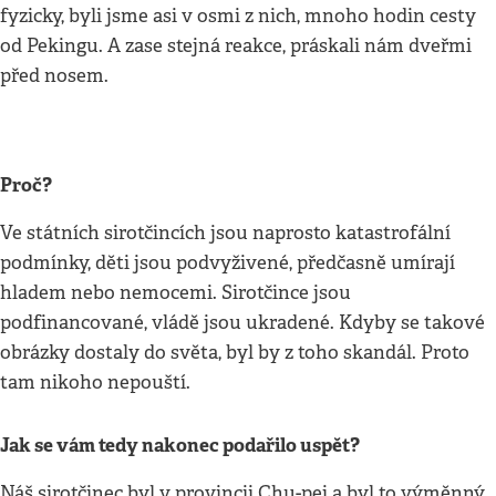
fyzicky, byli jsme asi v osmi z nich, mnoho hodin cesty
od Pekingu. A zase stejná reakce, práskali nám dveřmi
před nosem.
Proč?
Ve státních sirotčincích jsou naprosto katastrofální
podmínky, děti jsou podvyživené, předčasně umírají
hladem nebo nemocemi. Sirotčince jsou
podfinancované, vládě jsou ukradené. Kdyby se takové
obrázky dostaly do světa, byl by z toho skandál. Proto
tam nikoho nepouští.
Jak se vám tedy nakonec podařilo uspět?
Náš sirotčinec byl v provincii Chu-pej a byl to výměnný