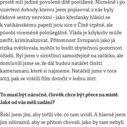
prostě mít jediné povolené dítě postižené. Nicméně i po
uzavření dohody, kterou jsem popisoval, z nás byly
řádové sestry nervózní - jako křesťanky hlásící se
k vatikánskému papeži jsou sice v Číně trpěné, ale
působí víceméně poloilegálně. Vláda je kdykoliv může
zavřít, kriminalizovat. Přítomnost Evropanů jako já
rizika zvětšovala, mohlo to budit zbytečnou pozornost
úřadů. Byl jsem v sirotčinci samozřejmě na začátku, ale
domluvili jsme se, že dál budou natáčet čínští
kameramani, které si najmeme. Natáčeli jsme v roce
2013, pak se vrátili film dotočit v lednu 2017.
To musí být náročné, člověk chce být přece na místě.
Jaké od vás měli zadání?
Řekl jsem jim, aby točili vše, co tam uvidí. A hlavně jsem
jim zdůraznil, aby se přitom chovali, jako by tam nebyli.