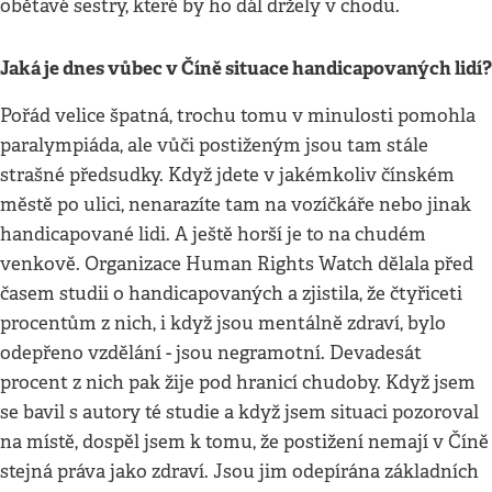
obětavé sestry, které by ho dál držely v chodu.
Jaká je dnes vůbec v Číně situace handicapovaných lidí?
Pořád velice špatná, trochu tomu v minulosti pomohla
paralympiáda, ale vůči postiženým jsou tam stále
strašné předsudky. Když jdete v jakémkoliv čínském
městě po ulici, nenarazíte tam na vozíčkáře nebo jinak
handicapované lidi. A ještě horší je to na chudém
venkově. Organizace Human Rights Watch dělala před
časem studii o handicapovaných a zjistila, že čtyřiceti
procentům z nich, i když jsou mentálně zdraví, bylo
odepřeno vzdělání - jsou negramotní. Devadesát
procent z nich pak žije pod hranicí chudoby. Když jsem
se bavil s autory té studie a když jsem situaci pozoroval
na místě, dospěl jsem k tomu, že postižení nemají v Číně
stejná práva jako zdraví. Jsou jim odepírána základních