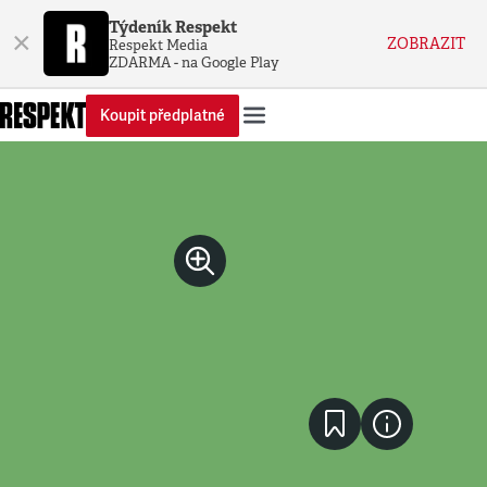
Týdeník Respekt
×
ZOBRAZIT
Respekt Media
ZDARMA - na Google Play
Koupit předplatné