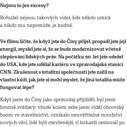
Nejsou to jen excesy?
Bohužel nejsou, takových videí, kde někdo umírá
a nikdo mu nepomůže, je hodně.
Ve filmu líčíte, že když jste do Číny přijel, propadl jste její
energii, myslel jste si, že se bude modernizovat včetně
zlepšování lidských práv. Na počátku 90. let jste odešel
do USA, kde jste udělal kariéru ve zpravodajské stanici
CNN. Zkušenost s totalitní společností jste zažil na
vlastní kůži, jak jste si mohl myslet, že jiná totalita může
fungovat lépe?
Když jsem do Číny jako zpravodaj přijížděl, byl jsem
hrozně zvědavý: všude kolem sebe jsem viděl obrovský
boom ve stavebnictví, vznikalo neuvěřitelné množství
nových věcí, lidé byli otevřenější, ti bohatší cestovali po