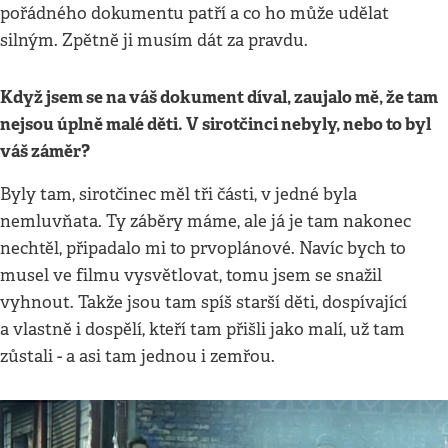
pořádného dokumentu patří a co ho může udělat
silným. Zpětně ji musím dát za pravdu.
Když jsem se na váš dokument díval, zaujalo mě, že tam
nejsou úplně malé děti. V sirotčinci nebyly, nebo to byl
váš záměr?
Byly tam, sirotčinec měl tři části, v jedné byla
nemluvňata. Ty záběry máme, ale já je tam nakonec
nechtěl, připadalo mi to prvoplánové. Navíc bych to
musel ve filmu vysvětlovat, tomu jsem se snažil
vyhnout. Takže jsou tam spíš starší děti, dospívající
a vlastně i dospělí, kteří tam přišli jako malí, už tam
zůstali - a asi tam jednou i zemřou.