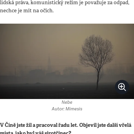
lidská práva, komunistický režim je považuje za odpad,
nechce je mít na očích.
Nebe
Autor: Mimesis
V Číně jste žil a pracoval řadu let. Objevil jste další vřelá
místa, jako byl váš sirotčinec?