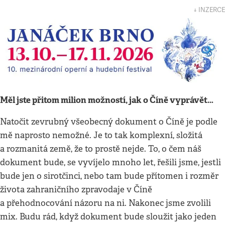
↓ INZERCE
Měl jste přitom milion možností, jak o Číně vyprávět…
Natočit zevrubný všeobecný dokument o Číně je podle
mě naprosto nemožné. Je to tak komplexní, složitá
a rozmanitá země, že to prostě nejde. To, o čem náš
dokument bude, se vyvíjelo mnoho let, řešili jsme, jestli
bude jen o sirotčinci, nebo tam bude přítomen i rozměr
života zahraničního zpravodaje v Číně
a přehodnocování názoru na ni. Nakonec jsme zvolili
mix. Budu rád, když dokument bude sloužit jako jeden