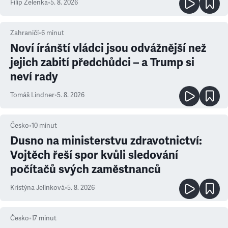
Filip Zelenka
•
5. 8. 2026
Zahraničí
•
6
minut
Noví íránští vládci jsou odvážnější než
jejich zabití předchůdci – a Trump si
neví rady
Tomáš Lindner
•
5. 8. 2026
Česko
•
10
minut
Dusno na ministerstvu zdravotnictví:
Vojtěch řeší spor kvůli sledování
počítačů svých zaměstnanců
Kristýna Jelínková
•
5. 8. 2026
Česko
•
17
minut