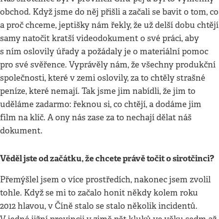
obchod. Když jsme do něj přišli a začali se bavit o tom, co
a proč chceme, jeptišky nám řekly, že už delší dobu chtějí
samy natočit kratší videodokument o své práci, aby
s ním oslovily úřady a požádaly je o materiální pomoc
pro své svěřence. Vyprávěly nám, že všechny produkční
společnosti, které v zemi oslovily, za to chtěly strašné
peníze, které nemají. Tak jsme jim nabídli, že jim to
uděláme zadarmo: řeknou si, co chtějí, a dodáme jim
film na klíč. A ony nás zase za to nechají dělat náš
dokument.
Věděl jste od začátku, že chcete právě točit o sirotčinci?
Přemýšlel jsem o více prostředích, nakonec jsem zvolil
tohle. Když se mi to začalo honit někdy kolem roku
2012 hlavou, v Číně stalo se stalo několik incidentů.