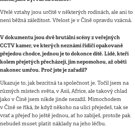
Vřelé vztahy jsou určitě v některých rodinách, ale ani to
není běžná záležitost. Vřelost je v Číně opravdu vzácná.
V dokumentu jsou dvě brutální scény z veřejných
CCTV kamer, ve kterých neznámí řidiči opakovaně
přejedou chodce, jednou je to dokonce dítě. Lidé, kteří
kolem přejetých přecházejí, jim nepomohou, až oběti
nakonec umřou. Proč jste je zařadil?
Ukazuje to, jak bezcitná ta společnost je. Točil jsem na
různých místech světa, v Asii, Africe, ale takový chlad
jako v Číně jsem nikde jinde nezažil. Mimochodem
v Číně se říká, že když někoho na ulici přejedeš, tak se
vrať a přejeď ho ještě jednou, ať ho zabiješ, protože pak
nebudeš muset platit náklady na jeho léčbu.