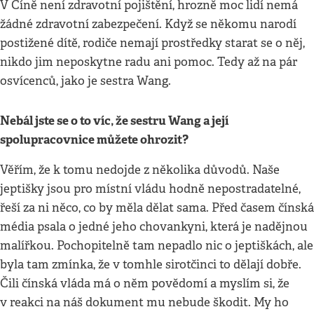
V Číně není zdravotní pojištění, hrozně moc lidí nemá
žádné zdravotní zabezpečení. Když se někomu narodí
postižené dítě, rodiče nemají prostředky starat se o něj,
nikdo jim neposkytne radu ani pomoc. Tedy až na pár
osvícenců, jako je sestra Wang.
Nebál jste se o to víc, že sestru Wang a její
spolupracovnice můžete ohrozit?
Věřím, že k tomu nedojde z několika důvodů. Naše
jeptišky jsou pro místní vládu hodně nepostradatelné,
řeší za ni něco, co by měla dělat sama. Před časem čínská
média psala o jedné jeho chovankyni, která je nadějnou
malířkou. Pochopitelně tam nepadlo nic o jeptiškách, ale
byla tam zmínka, že v tomhle sirotčinci to dělají dobře.
Čili čínská vláda má o něm povědomí a myslím si, že
v reakci na náš dokument mu nebude škodit. My ho