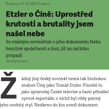
Rozhovor
•
21. 10. 2020
•
11
minut
Etzler o Číně: Uprostřed
krutosti a brutality jsem
našel nebe
Se známým novinářem o jeho dokumentu Nebe,
bezcitné společnosti a iluzi, jíž na začátku
propadl
Ondřej Kundra
Ž
ádný jiný český novinář nemá tak hlubokou
znalost Číny jako Tomáš Etzler. Působil tu
jako zpravodaj České televize a často přinášel
syrové reportáže, v nichž byl vždy patrný
jeho osobitý styl. Nedávno do kin uvedl dokument