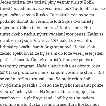
Jeden turista, dva turisti, plný vesmír turistůKolik
turistů najednou uveze vesmírná loď? Touto otázkou se
nyní vážně zabývá Rusko. To zvažuje, zda by se mu
podařilo dostat do vesmírné lodi Sojuz dva turisty
najednou. Cílem tedy není rozšíření vesmírného
turistického ruchu, nýbrž vydělání více peněz. Zatím se
na obzoru rýsuje, že v roce 2015 poletí do vesmíru
britská zpěvačka Sarah Brigthmanová. Rusko však
začalo spekulovat, že by se s ní do lodě vešel ještě jeden
platící zákazník. Čím více turistů, tím více peněz na
vesmírný program. Naděje navíc svítá na obzoru roku
2015 také proto, že na mezinárodní vesmírné stanici ISS
se změní režim turnusů a na ISS bude celoročně
dvojčlenná posádka. Dosud zde byli kosmonauti pouze
v půročních cyklech. Na Sojuzu, který funguje jako
zásobovací - a plně vytížená - loď, by se tím pádem
uvolnilo místo.Ruská vesmírná agentura Roskosmos