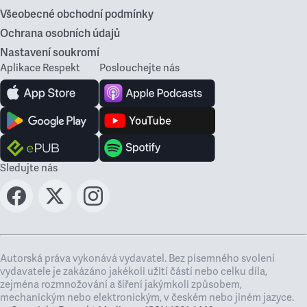
Všeobecné obchodní podmínky
Ochrana osobních údajů
Nastavení soukromí
Aplikace Respekt
Poslouchejte nás
Sledujte nás
Autorská práva vykonává vydavatel. Bez písemného svolení
vydavatele je zakázáno jakékoli užití částí nebo celku díla,
zejména rozmnožování a šíření jakýmkoli způsobem,
mechanickým nebo elektronickým, v českém nebo jiném jazyce.