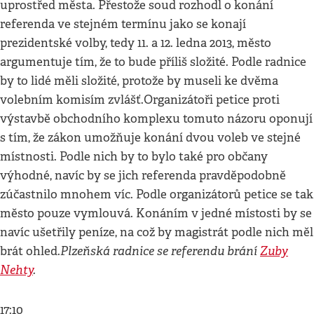
uprostřed města. Přestože soud rozhodl o konání
referenda ve stejném termínu jako se konají
prezidentské volby, tedy 11. a 12. ledna 2013, město
argumentuje tím, že to bude příliš složité. Podle radnice
by to lidé měli složité, protože by museli ke dvěma
volebním komisím zvlášť.Organizátoři petice proti
výstavbě obchodního komplexu tomuto názoru oponují
s tím, že zákon umožňuje konání dvou voleb ve stejné
místnosti. Podle nich by to bylo také pro občany
výhodné, navíc by se jich referenda pravděpodobně
zúčastnilo mnohem víc. Podle organizátorů petice se tak
město pouze vymlouvá. Konáním v jedné místosti by se
navíc ušetřily peníze, na což by magistrát podle nich měl
Plzeňská radnice se referendu brání
Zuby
brát ohled.
Nehty
.
17:10