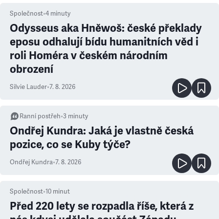
Společnost
•
4
minuty
Odysseus aka Hněwoš: české překlady
eposu odhalují bídu humanitních věd i
roli Homéra v českém národním
obrození
Silvie Lauder
•
7. 8. 2026
Ranní postřeh
•
3
minuty
Ondřej Kundra: Jaká je vlastně česká
pozice, co se Kuby týče?
Ondřej Kundra
•
7. 8. 2026
Společnost
•
10
minut
Před 220 lety se rozpadla říše, která z