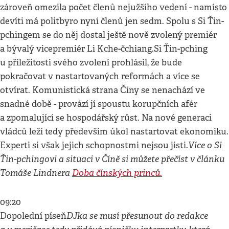
zároveň omezila počet členů nejužšího vedení - namísto
devíti má politbyro nyní členů jen sedm. Spolu s Si Ťin-
pchingem se do něj dostal ještě nově zvolený premiér
a bývalý vicepremiér Li Kche-čchiang.Si Ťin-pching
u příležitosti svého zvolení prohlásil, že bude
pokračovat v nastartovaných reformách a více se
otvírat. Komunistická strana Číny se nenachází ve
snadné době - provází jí spoustu korupčních afér
a zpomalující se hospodářský růst. Na nové generaci
vládců leží tedy především úkol nastartovat ekonomiku.
Více o Si
Experti si však jejich schopnostmi nejsou jisti.
Ťin-pchingovi a situaci v Číně si můžete přečíst v článku
Tomáše Lindnera
Doba čínských princů.
09:20
DJka se musí přesunout do redakce
Dopolední píseň