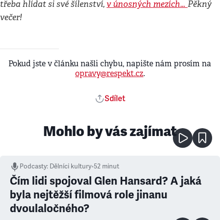
třeba hlídat si své šílenství,
v únosných mezích…
Pěkný
večer!
Pokud jste v článku našli chybu, napište nám prosím na
opravy@respekt.cz
.
Sdílet
Mohlo by vás zajímat
Podcasty
:
Dělníci kultury
•
52 minut
Čím lidi spojoval Glen Hansard? A jaká
byla nejtěžší filmová role jinanu
dvoulaločného?