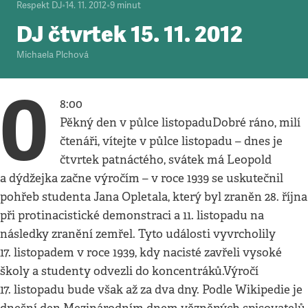
Respekt DJ
•
14. 11. 2012
•
9
minut
DJ čtvrtek 15. 11. 2012
Michaela Plchová
0
8:00
Pěkný den v půlce listopaduDobré ráno, milí
čtenáři, vítejte v půlce listopadu – dnes je
čtvrtek patnáctého, svátek má Leopold
a dýdžejka začne výročím – v roce 1939 se uskutečnil
pohřeb studenta Jana Opletala, který byl zraněn 28. října
při protinacistické demonstraci a 11. listopadu na
následky zranění zemřel. Tyto události vyvrcholily
17. listopadem v roce 1939, kdy nacisté zavřeli vysoké
školy a studenty odvezli do koncentráků.Výročí
17. listopadu bude však až za dva dny. Podle Wikipedie je