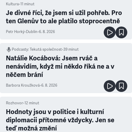
Kultura
•
11
minut
Je divné říci, že jsem si užil pohřeb. Pro
ten Glenův to ale platilo stoprocentně
Petr Horký
•
Dublin
•
6. 8. 2026
Podcasty
:
Tekutá společnost
•
39 minut
Natálie Kocábová: Jsem rváč a
nenávidím, když mi někdo říká ne a v
něčem brání
Barbora Kroužková
•
6. 8. 2026
Rozhovor
•
12
minut
Hodnoty jsou v politice i kulturní
diplomacii přítomné vždycky. Jen se
teď možná změní