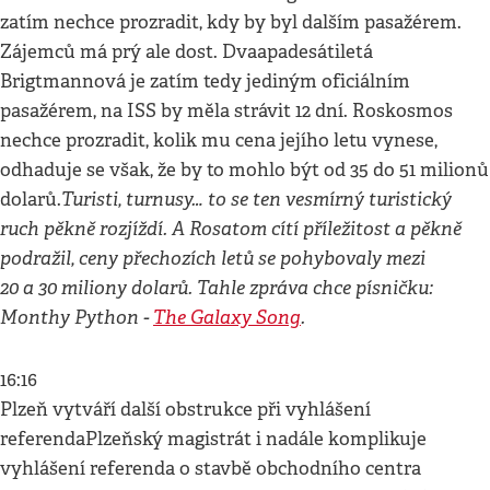
zatím nechce prozradit, kdy by byl dalším pasažérem.
Zájemců má prý ale dost. Dvaapadesátiletá
Brigtmannová je zatím tedy jediným oficiálním
pasažérem, na ISS by měla strávit 12 dní. Roskosmos
nechce prozradit, kolik mu cena jejího letu vynese,
odhaduje se však, že by to mohlo být od 35 do 51 milionů
Turisti, turnusy… to se ten vesmírný turistický
dolarů.
ruch pěkně rozjíždí. A Rosatom cítí příležitost a pěkně
podražil, ceny přechozích letů se pohybovaly mezi
20 a 30 miliony dolarů. Tahle zpráva chce písničku:
Monthy Python -
The Galaxy Song
.
16:16
Plzeň vytváří další obstrukce při vyhlášení
referendaPlzeňský magistrát i nadále komplikuje
vyhlášení referenda o stavbě obchodního centra