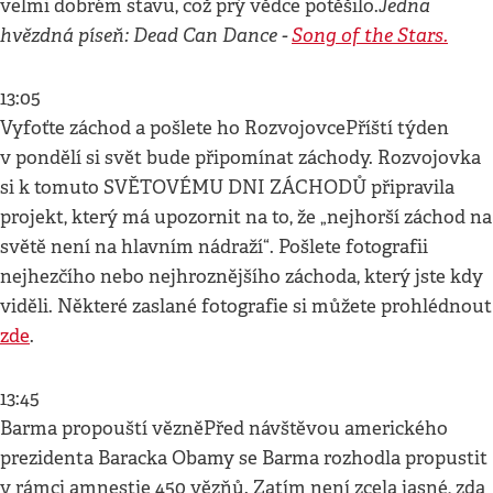
Jedna
velmi dobrém stavu, což prý vědce potěšilo.
hvězdná píseň: Dead Can Dance -
Song of the Stars.
13:05
Vyfoťte záchod a pošlete ho RozvojovcePříští týden
v pondělí si svět bude připomínat záchody. Rozvojovka
si k tomuto SVĚTOVÉMU DNI ZÁCHODŮ připravila
projekt, který má upozornit na to, že „nejhorší záchod na
světě není na hlavním nádraží“. Pošlete fotografii
nejhezčího nebo nejhroznějšího záchoda, který jste kdy
viděli. Některé zaslané fotografie si můžete prohlédnout
zde
.
13:45
Barma propouští vězněPřed návštěvou amerického
prezidenta Baracka Obamy se Barma rozhodla propustit
v rámci amnestie 450 vězňů. Zatím není zcela jasné, zda