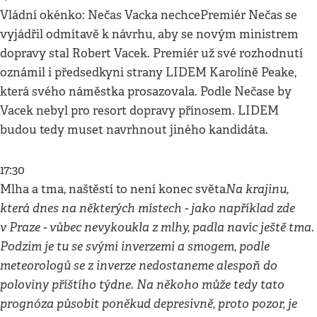
Vládní okénko: Nečas Vacka nechcePremiér Nečas se
vyjádřil odmítavě k návrhu, aby se novým ministrem
dopravy stal Robert Vacek. Premiér už své rozhodnutí
oznámil i předsedkyni strany LIDEM Karolíně Peake,
která svého náměstka prosazovala. Podle Nečase by
Vacek nebyl pro resort dopravy přínosem. LIDEM
budou tedy muset navrhnout jiného kandidáta.
17:30
Na krajinu,
Mlha a tma, naštěstí to není konec světa
která dnes na některých místech - jako například zde
v Praze - vůbec nevykoukla z mlhy, padla navíc ještě tma.
Podzim je tu se svými inverzemi a smogem, podle
meteorologů se z inverze nedostaneme alespoň do
poloviny příštího týdne. Na někoho může tedy tato
prognóza působit poněkud depresivně, proto pozor, je