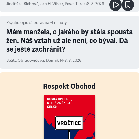
Jindřiška Bláhová
,
Jan H. Vitvar
,
Pavel Turek
•
8. 8. 2026
Psychologická poradna
•
4
minuty
Mám manžela, o jakého by stála spousta
žen. Náš vztah už ale není, co býval. Dá
se ještě zachránit?
Beáta Obradovičová
,
Denník N
•
8. 8. 2026
Respekt Obchod