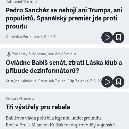
Zahraničí
•
11
minut
Pedro Sanchéz se nebojí ani Trumpa, ani
populistů. Španělský premiér jde proti
proudu
Dominika Perlínová
•
7. 8. 2026
Podcasty
:
Vládneme, nerušit
•
42 minut
Ovládne Babiš senát, ztratí Láska klub a
přibude dezinformátorů?
Kristýna Jelínková
,
František Trojan
,
Filip Zelenka
•
7. 8. 2026
Kultura
•
4
minuty
Tři výstřely pro rebela
Babišova vláda pohřbila legendu undergroundu.
Rozloučení s Milanem Knížákem doprovodily vojenské