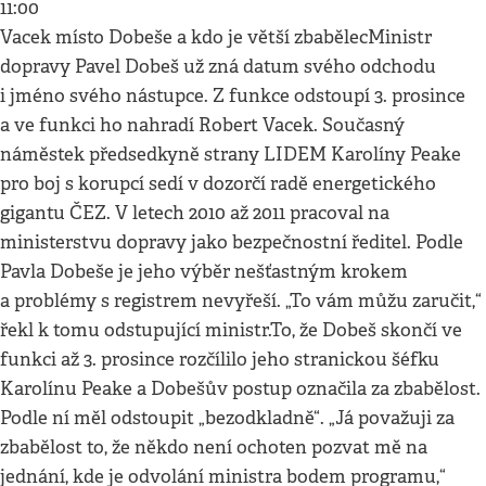
11:00
Vacek místo Dobeše a kdo je větší zbabělecMinistr
dopravy Pavel Dobeš už zná datum svého odchodu
i jméno svého nástupce. Z funkce odstoupí 3. prosince
a ve funkci ho nahradí Robert Vacek. Současný
náměstek předsedkyně strany LIDEM Karolíny Peake
pro boj s korupcí sedí v dozorčí radě energetického
gigantu ČEZ. V letech 2010 až 2011 pracoval na
ministerstvu dopravy jako bezpečnostní ředitel. Podle
Pavla Dobeše je jeho výběr nešťastným krokem
a problémy s registrem nevyřeší. „To vám můžu zaručit,“
řekl k tomu odstupující ministr.To, že Dobeš skončí ve
funkci až 3. prosince rozčílilo jeho stranickou šéfku
Karolínu Peake a Dobešův postup označila za zbabělost.
Podle ní měl odstoupit „bezodkladně“. „Já považuji za
zbabělost to, že někdo není ochoten pozvat mě na
jednání, kde je odvolání ministra bodem programu,“