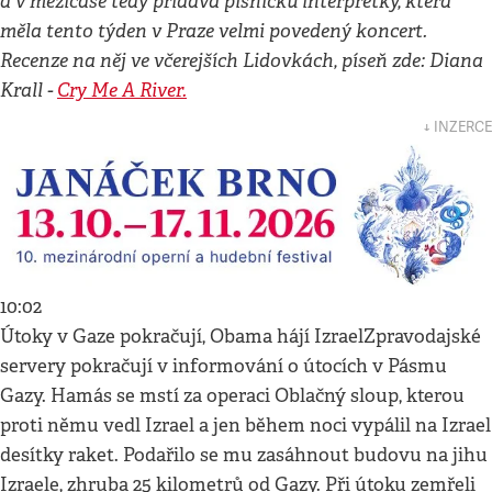
a v mezičase tedy přidává písničku interpretky, která
měla tento týden v Praze velmi povedený koncert.
Recenze na něj ve včerejších Lidovkách, píseň zde: Diana
Krall -
Cry Me A River.
↓ INZERCE
10:02
Útoky v Gaze pokračují, Obama hájí IzraelZpravodajské
servery pokračují v informování o útocích v Pásmu
Gazy. Hamás se mstí za operaci Oblačný sloup, kterou
proti němu vedl Izrael a jen během noci vypálil na Izrael
desítky raket. Podařilo se mu zasáhnout budovu na jihu
Izraele, zhruba 25 kilometrů od Gazy. Při útoku zemřeli