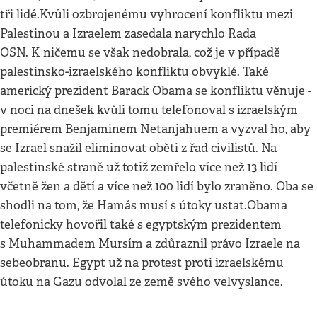
tři lidé.Kvůli ozbrojenému vyhrocení konfliktu mezi
Palestinou a Izraelem zasedala narychlo Rada
OSN. K ničemu se však nedobrala, což je v případě
palestinsko-izraelského konfliktu obvyklé. Také
americký prezident Barack Obama se konfliktu věnuje -
v noci na dnešek kvůli tomu telefonoval s izraelským
premiérem Benjaminem Netanjahuem a vyzval ho, aby
se Izrael snažil eliminovat oběti z řad civilistů. Na
palestinské straně už totiž zemřelo více než 13 lidí
včetně žen a dětí a více než 100 lidí bylo zraněno. Oba se
shodli na tom, že Hamás musí s útoky ustat.Obama
telefonicky hovořil také s egyptským prezidentem
s Muhammadem Mursím a zdůraznil právo Izraele na
sebeobranu. Egypt už na protest proti izraelskému
útoku na Gazu odvolal ze země svého velvyslance.