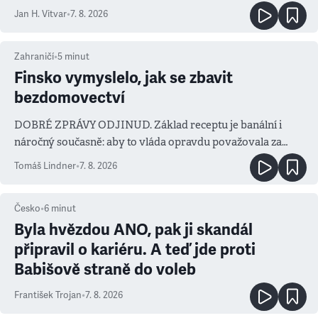
salvy i kritika pokrokářů
Jan H. Vitvar
•
7. 8. 2026
Zahraničí
•
5
minut
Finsko vymyslelo, jak se zbavit
bezdomovectví
DOBRÉ ZPRÁVY ODJINUD. Základ receptu je banální i
náročný současně: aby to vláda opravdu považovala za
prioritu
Tomáš Lindner
•
7. 8. 2026
Česko
•
6
minut
Byla hvězdou ANO, pak ji skandál
připravil o kariéru. A teď jde proti
Babišově straně do voleb
František Trojan
•
7. 8. 2026