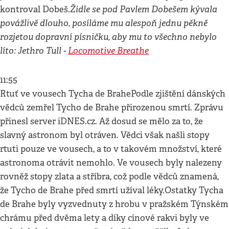
Židle se pod Pavlem Dobešem kývala
kontroval Dobeš.
povážlivě dlouho, posíláme mu alespoň jednu pěkně
rozjetou dopravní písničku, aby mu to všechno nebylo
líto: Jethro Tull -
Locomotive Breathe
11:55
Rtuť ve vousech Tycha de BrahePodle zjištění dánských
vědců zemřel Tycho de Brahe přirozenou smrtí. Zprávu
přinesl server iDNES.cz. Až dosud se mělo za to, že
slavný astronom byl otráven. Vědci však našli stopy
rtuti pouze ve vousech, a to v takovém množství, které
astronoma otrávit nemohlo. Ve vousech byly nalezeny
rovněž stopy zlata a stříbra, což podle vědců znamená,
že Tycho de Brahe před smrtí užíval léky.Ostatky Tycha
de Brahe byly vyzvednuty z hrobu v pražském Týnském
chrámu před dvěma lety a díky cínové rakvi byly ve