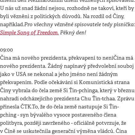
dnešní den Mezinárodním dnem vězněných spisovatelů.
U nás už snad žádní nejsou, rozhodně ne takoví, kteří by
byli vězněni z politických důvodů. Na rozdíl od Číny,
Pro všechny vězněné spisovatele tedy písnička:
například.
Simple Song of Freedom.
Pěkný den!
09:00
Čína má nového prezidenta, překvapení to neníČína má
nového prezidenta. Žádný napínavý předvolební souboj
jako v USA se nekonal a jeho jméno není žádným
překvapením. Podle očekávání si Komunistická strana
Číny vybrala do čela země Si Ťin-pchinga, který v březnu
nahradí odcházejícího prezidenta Chu Ťin-tchaa. Zprávu
přinesla ČTK.To, že do čela země nastupuje Si Ťin-
pching - syn bývalého vysoce postaveného člena
politbyra, později zavrženého - oficiálně potvrzuje, že
v Číně se uskutečnila generační výměna vládců. Čína