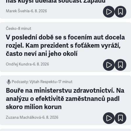
nás kdysi udělala součást Západu
Marek Švehla
•
6. 8. 2026
Česko
•
8
minut
V poslední době se s focením aut docela
rozjel. Kam prezident s foťákem vyráží,
často neví ani jeho okolí
Ondřej Kundra
•
6. 8. 2026
Podcasty
:
Výtah Respektu
•
17 minut
Bouře na ministerstvu zdravotnictví. Na
analýzu o efektivitě zaměstnanců padl
skoro milion korun
Zuzana Machálková
•
6. 8. 2026