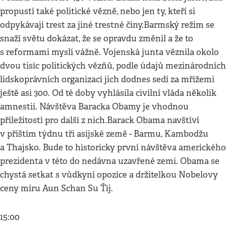
propustí také politické vězně, nebo jen ty, kteří si
odpykávají trest za jiné trestné činy.Barmský režim se
snaží světu dokázat, že se opravdu změnil a že to
s reformami myslí vážně. Vojenská junta věznila okolo
dvou tisíc politických vězňů, podle údajů mezinárodních
lidskoprávních organizací jich dodnes sedí za mřížemi
ještě asi 300. Od té doby vyhlásila civilní vláda několik
amnestií. Návštěva Baracka Obamy je vhodnou
příležitostí pro další z nich.Barack Obama navštíví
v příštím týdnu tři asijské země - Barmu, Kambodžu
a Thajsko. Bude to historicky první návštěva amerického
prezidenta v této do nedávna uzavřené zemi. Obama se
chystá setkat s vůdkyní opozice a držitelkou Nobelovy
ceny míru Aun Schan Su Ťij.
15:00