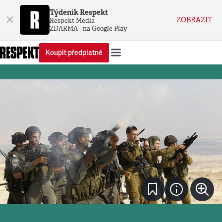
Týdeník Respekt
×
ZOBRAZIT
Respekt Media
ZDARMA - na Google Play
Koupit předplatné