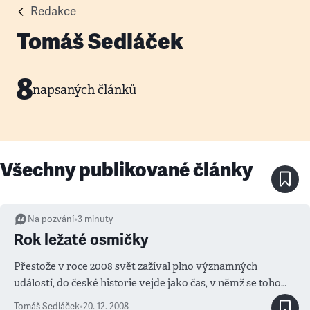
Redakce
Tomáš Sedláček
8
napsaných článků
Všechny publikované články
Na pozvání
•
3
minuty
Rok ležaté osmičky
Přestože v roce 2008 svět zažíval plno významných
událostí, do české historie vejde jako čas, v němž se toho
tak moc nepřihodilo, přestože stát se mohlo hodně.
Tomáš Sedláček
•
20. 12. 2008