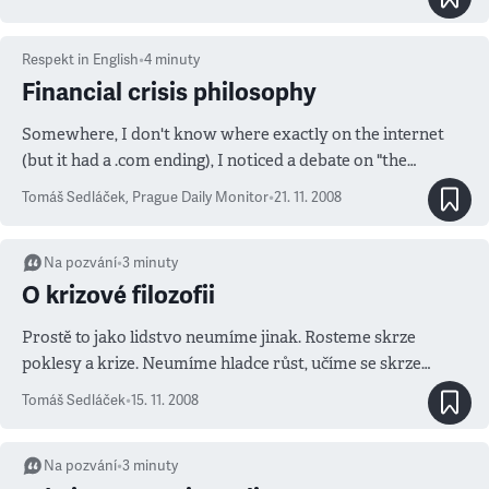
Respekt in English
•
4
minuty
Financial crisis philosophy
Somewhere, I don't know where exactly on the internet
(but it had a .com ending), I noticed a debate on "the
advantages of the crisis". It is always necessary to look at
Tomáš Sedláček
,
Prague Daily Monitor
•
21. 11. 2008
things in an original way, said a participant in the debate. As
an example, he cites the case of the attack on Pearl
Harbour: It took the United States out of its "splendid
Na pozvání
•
3
minuty
isolation" and hurled it into the war. What would we
O krizové filozofii
Europeans have done without the participation of
Prostě to jako lidstvo neumíme jinak. Rosteme skrze
America? So let's give it a go: What are the advantages of
poklesy a krize. Neumíme hladce růst, učíme se skrze
the crisis?
chyby, ke každému kopci patří údolí.
Tomáš Sedláček
•
15. 11. 2008
Na pozvání
•
3
minuty