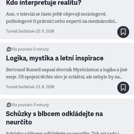
Kdo interpretuje realitu?
Ano, v televizi se často ještě objevují sociologové,
politologové či právníci nebo experti na mezinárodní
vztahy, ale nelze se zbavit dojmu, že většinu událostí této
Tomáš Sedláček
•
20. 9. 2008
generace komentují ekonomové.
Na pozvání
•
3
minuty
Logika, mystika a letní inspirace
Bertrand Russell napsal sborník Mysticismus a logika a jiné
eseje. Už spojení těchto slov je zvláštní, ale nebylo by na
tom nic zas tak radikálního, kdyby pan Russell nebyl
Tomáš Sedláček
•
23. 8. 2008
jedním z nejdůležitějších matematiků minulého století.
Hlavní sdělení knihy je překvapivé, ale jednoduché. Logika
potřebuje mystiku.
Na pozvání
•
3
minuty
Schůzky s blbcem odkládejte na
neurčito
Schůzky s blbcem odkládejte na neurčito. Tak zní rada i