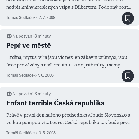
nadpis knihy kreslených vtipů s Dilbertem. Podobný postoj
má i naše vláda k přijetí eura.
Tomáš Sedláček
•
12. 7. 2008
Na pozvání
•
3
minuty
Pepř ve městě
Hrdina, mýtus, víra jsou víc než jen zábavní průmysl, jsou
úzce provázány s naší realitou – a do jisté míry ji samy
dotvářejí. Moderní mýtus například vytváří představu o
Tomáš Sedláček
•
7. 6. 2008
ideálním životě. Podle něho pak zkoušíme nasměrovat
vlastní životy. Když flirt a večírky, tak ve stylu Sexu ve
městě.
Na pozvání
•
3
minuty
Enfant terrible Česká republika
Právě v první den našeho předsednictví bude Slovensko s
velkou pompou vítat euro. Česká republika tak bude první
novou předsednickou zemí EU, která nejenže euro
Tomáš Sedláček
•
10. 5. 2008
nepoužívá, ale navíc ani neví, co a kdy ve své budoucností