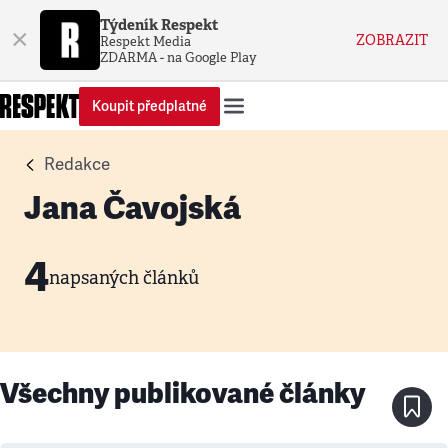
Týdeník Respekt
×
ZOBRAZIT
Respekt Media
ZDARMA - na Google Play
Koupit předplatné
Redakce
Jana Čavojská
4
napsaných článků
Všechny publikované články