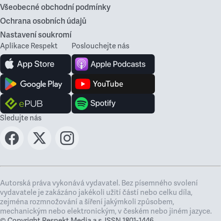
Všeobecné obchodní podmínky
Ochrana osobních údajů
Nastavení soukromí
Aplikace Respekt
Poslouchejte nás
Sledujte nás
Autorská práva vykonává vydavatel. Bez písemného svolení
vydavatele je zakázáno jakékoli užití částí nebo celku díla,
zejména rozmnožování a šíření jakýmkoli způsobem,
mechanickým nebo elektronickým, v českém nebo jiném jazyce.
© Copyright Respekt Media a.s. ISSN 1801-1446