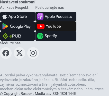
Nastavení soukromí
Aplikace Respekt
Poslouchejte nás
Sledujte nás
Autorská práva vykonává vydavatel. Bez písemného svolení
vydavatele je zakázáno jakékoli užití částí nebo celku díla,
zejména rozmnožování a šíření jakýmkoli způsobem,
mechanickým nebo elektronickým, v českém nebo jiném jazyce.
© Copyright Respekt Media a.s. ISSN 1801-1446