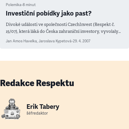
Polemika
•
8
minut
Investiční pobídky jako past?
Divoké události ve společnosti CzechInvest (Respekt č.
15/07), která láká do Česka zahraniční investory, vyvolaly
znovu debatu, nakolik podobnou instituci vlastně
Jan Amos Havelka
,
Jaroslava Kypetová
•
29. 4. 2007
potřebujeme. Je to zdroj peněz a pracovních míst, nebo
deformace trhu?
Redakce Respektu
Erik Tabery
šéfredaktor