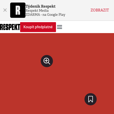
Týdeník Respekt
×
ZOBRAZIT
Respekt Media
ZDARMA - na Google Play
Koupit předplatné