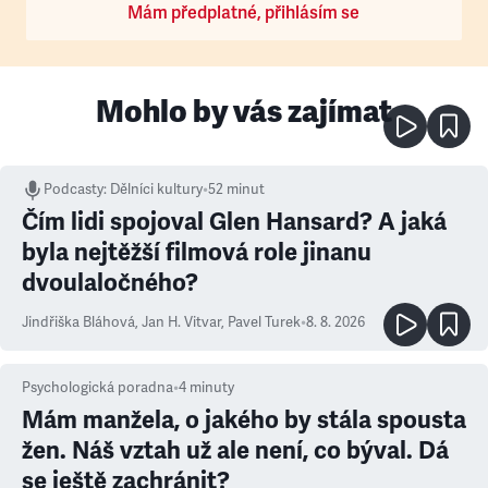
Mám předplatné, přihlásím se
Mohlo by vás zajímat
Podcasty
:
Dělníci kultury
•
52 minut
Čím lidi spojoval Glen Hansard? A jaká
byla nejtěžší filmová role jinanu
dvoulaločného?
Jindřiška Bláhová
,
Jan H. Vitvar
,
Pavel Turek
•
8. 8. 2026
Psychologická poradna
•
4
minuty
Mám manžela, o jakého by stála spousta
žen. Náš vztah už ale není, co býval. Dá
se ještě zachránit?