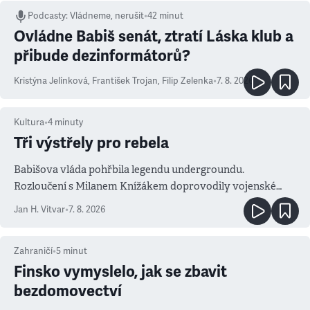
Podcasty
:
Vládneme, nerušit
•
42 minut
Ovládne Babiš senát, ztratí Láska klub a
přibude dezinformátorů?
Kristýna Jelínková
,
František Trojan
,
Filip Zelenka
•
7. 8. 2026
Kultura
•
4
minuty
Tři výstřely pro rebela
Babišova vláda pohřbila legendu undergroundu.
Rozloučení s Milanem Knížákem doprovodily vojenské
salvy i kritika pokrokářů
Jan H. Vitvar
•
7. 8. 2026
Zahraničí
•
5
minut
Finsko vymyslelo, jak se zbavit
bezdomovectví