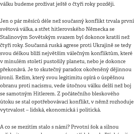
válku budeme prožívat ještě o čtyři roky později.
Jen o pár měsíců déle než současný konflikt trvala první
světová válka, a střet hitlerovského Německa se
Stalinovým Sovětským svazem byl dokonce kratší než
čtyři roky. Současná ruská agrese proti Ukrajině se tedy
svou délkou blíží největším válečným konfliktům, které
v minulém století pustošily planetu, nebo je dokonce
překonává. Je to skutečný paradox okořeněný dějinnou
ironií. Režim, který svou legitimitu opírá o úspěšnou
obranu proti nacismu, vede útočnou válku delší než boj
se samotným Hitlerem. Z počátečního bleskového
útoku se stal opotřebovávací konflikt, v němž rozhoduje
vytrvalost – lidská, ekonomická i politická.
A co se mezitím stalo s námi? Prvotní šok a silnou