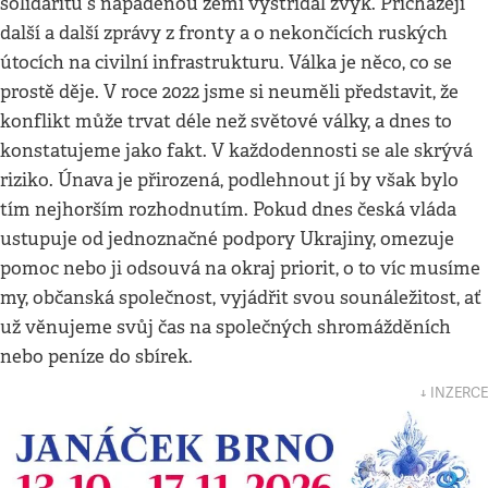
solidaritu s napadenou zemí vystřídal zvyk. Přicházejí
další a další zprávy z fronty a o nekončících ruských
útocích na civilní infrastrukturu. Válka je něco, co se
prostě děje. V roce 2022 jsme si neuměli představit, že
konflikt může trvat déle než světové války, a dnes to
konstatujeme jako fakt. V každodennosti se ale skrývá
riziko. Únava je přirozená, podlehnout jí by však bylo
tím nejhorším rozhodnutím. Pokud dnes česká vláda
ustupuje od jednoznačné podpory Ukrajiny, omezuje
pomoc nebo ji odsouvá na okraj priorit, o to víc musíme
my, občanská společnost, vyjádřit svou sounáležitost, ať
už věnujeme svůj čas na společných shromážděních
nebo peníze do sbírek.
↓ INZERCE