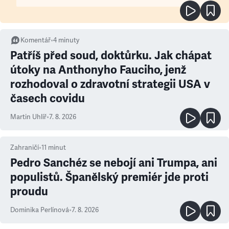
Komentář
•
4
minuty
Patříš před soud, doktůrku. Jak chápat
útoky na Anthonyho Fauciho, jenž
rozhodoval o zdravotní strategii USA v
časech covidu
Martin Uhlíř
•
7. 8. 2026
Zahraničí
•
11
minut
Pedro Sanchéz se nebojí ani Trumpa, ani
populistů. Španělský premiér jde proti
proudu
Dominika Perlínová
•
7. 8. 2026