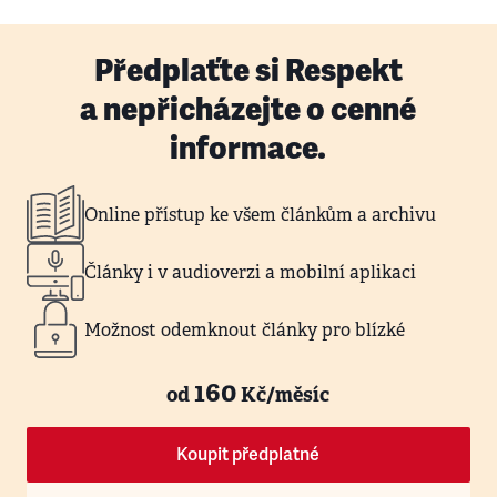
Předplaťte si Respekt
a nepřicházejte o cenné
informace.
Online přístup ke všem článkům a archivu
Články i v audioverzi a mobilní aplikaci
Možnost odemknout články pro blízké
160
od
Kč/měsíc
Koupit předplatné