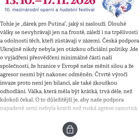
Tohle je „dárek pro Putina“, jaký si zaslouží. Dlouhé
války se nevyhrávají jen na frontě, záleží i na trpělivosti
a odolnosti těch, kteří zůstávají v zázemí. Česká podpora
Ukrajině nikdy nebyla jen otázkou oficiální politiky. Jde
o vyjádření přesvědčení minimálně části naší
společnosti, že hranice v Evropě nelze měnit silou a že
agresor nesmí být nakonec odměněn. Čtvrté výročí
invaze proto není jen bilancí, ale také zkouškou
odhodlání. Válka, která měla být krátká, trvá déle, než
kdokoli čekal. O to důležitější je, aby naše podpora
napadené zemi nebyla kratší než ruská agrese samotná.