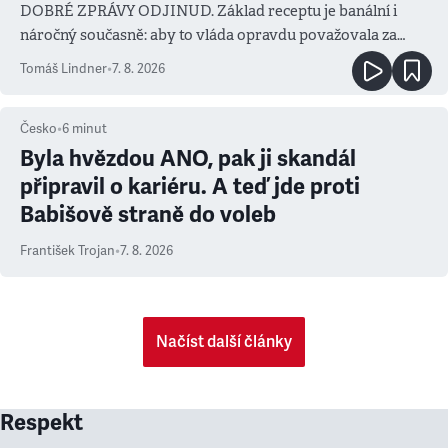
DOBRÉ ZPRÁVY ODJINUD. Základ receptu je banální i
náročný současně: aby to vláda opravdu považovala za
prioritu
Tomáš Lindner
•
7. 8. 2026
Česko
•
6
minut
Byla hvězdou ANO, pak ji skandál
připravil o kariéru. A teď jde proti
Babišově straně do voleb
František Trojan
•
7. 8. 2026
Načíst další články
Respekt