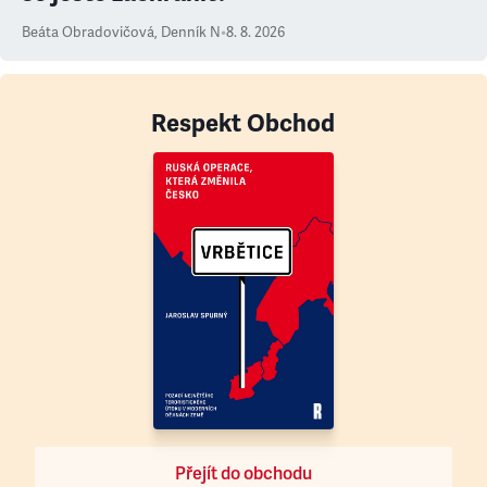
Beáta Obradovičová
,
Denník N
•
8. 8. 2026
Respekt Obchod
Přejít do obchodu