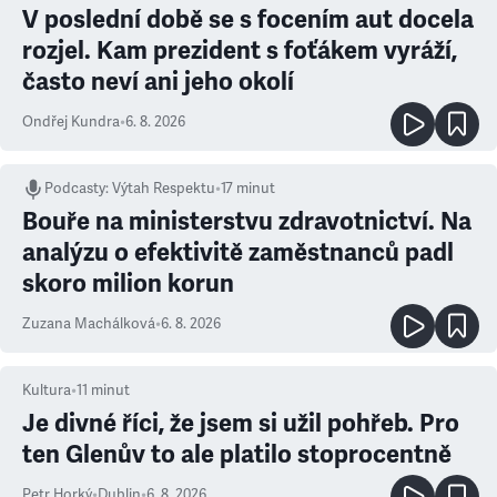
V poslední době se s focením aut docela
rozjel. Kam prezident s foťákem vyráží,
často neví ani jeho okolí
Ondřej Kundra
•
6. 8. 2026
Podcasty
:
Výtah Respektu
•
17 minut
Bouře na ministerstvu zdravotnictví. Na
analýzu o efektivitě zaměstnanců padl
skoro milion korun
Zuzana Machálková
•
6. 8. 2026
Kultura
•
11
minut
Je divné říci, že jsem si užil pohřeb. Pro
ten Glenův to ale platilo stoprocentně
Petr Horký
•
Dublin
•
6. 8. 2026