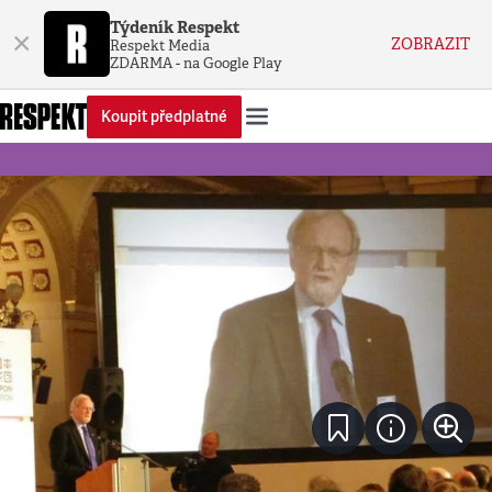
Týdeník Respekt
×
ZOBRAZIT
Respekt Media
ZDARMA - na Google Play
Koupit předplatné