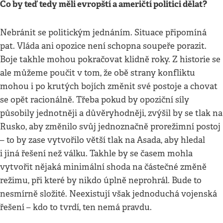
Co by teď tedy měli evropští a američtí politici dělat?
Nebránit se politickým jednáním. Situace připomíná
pat. Vláda ani opozice není schopna soupeře porazit.
Boje takhle mohou pokračovat klidně roky. Z historie se
ale můžeme poučit v tom, že obě strany konfliktu
mohou i po krutých bojích změnit své postoje a chovat
se opět racionálně. Třeba pokud by opoziční síly
působily jednotněji a důvěryhodněji, zvýšil by se tlak na
Rusko, aby změnilo svůj jednoznačně prorežimní postoj
– to by zase vytvořilo větší tlak na Asada, aby hledal
i jiná řešení než válku. Takhle by se časem mohla
vytvořit nějaká minimální shoda na částečné změně
režimu, při které by nikdo úplně neprohrál. Bude to
nesmírně složité. Neexistují však jednoduchá vojenská
řešení – kdo to tvrdí, ten nemá pravdu.