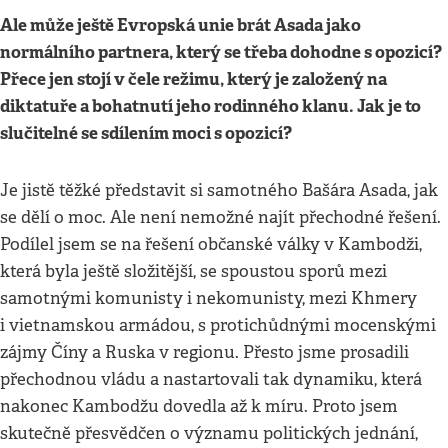
Ale může ještě Evropská unie brát Asada jako
normálního partnera, který se třeba dohodne s opozicí?
Přece jen stojí v čele režimu, který je založený na
diktatuře a bohatnutí jeho rodinného klanu. Jak je to
slučitelné se sdílením moci s opozicí?
Je jistě těžké představit si samotného Bašára Asada, jak
se dělí o moc. Ale není nemožné najít přechodné řešení.
Podílel jsem se na řešení občanské války v Kambodži,
která byla ještě složitější, se spoustou sporů mezi
samotnými komunisty i nekomunisty, mezi Khmery
i vietnamskou armádou, s protichůdnými mocenskými
zájmy Číny a Ruska v regionu. Přesto jsme prosadili
přechodnou vládu a nastartovali tak dynamiku, která
nakonec Kambodžu dovedla až k míru. Proto jsem
skutečně přesvědčen o významu politických jednání,