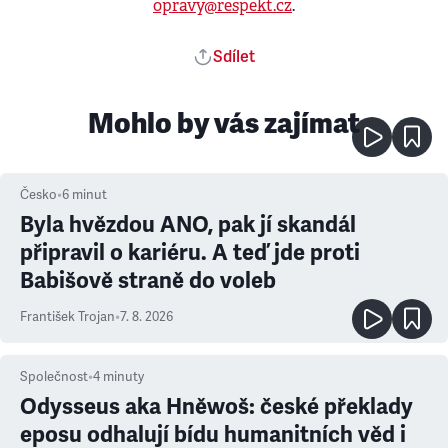
opravy@respekt.cz
.
Sdílet
Mohlo by vás zajímat
Česko
•
6
minut
Byla hvězdou ANO, pak jí skandál
připravil o kariéru. A teď jde proti
Babišově straně do voleb
František Trojan
•
7. 8. 2026
Společnost
•
4
minuty
Odysseus aka Hněwoš: české překlady
eposu odhalují bídu humanitních věd i