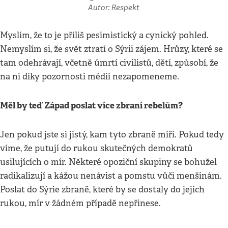
Autor: Respekt
Myslím, že to je příliš pesimistický a cynický pohled.
Nemyslím si, že svět ztratí o Sýrii zájem. Hrůzy, které se
tam odehrávají, včetně úmrtí civilistů, dětí, způsobí, že
na ni díky pozornosti médií nezapomeneme.
Měl by teď Západ poslat více zbraní rebelům?
Jen pokud jste si jistý, kam tyto zbraně míří. Pokud tedy
víme, že putují do rukou skutečných demokratů
usilujících o mír. Některé opoziční skupiny se bohužel
radikalizují a kážou nenávist a pomstu vůči menšinám.
Poslat do Sýrie zbraně, které by se dostaly do jejich
rukou, mír v žádném případě nepřinese.