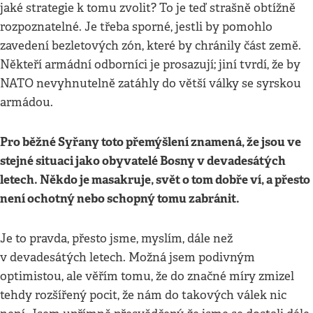
jaké strategie k tomu zvolit? To je teď strašně obtížně
rozpoznatelné. Je třeba sporné, jestli by pomohlo
zavedení bezletových zón, které by chránily část země.
Někteří armádní odborníci je prosazují; jiní tvrdí, že by
NATO nevyhnutelně zatáhly do větší války se syrskou
armádou.
Pro běžné Syřany toto přemýšlení znamená, že jsou ve
stejné situaci jako obyvatelé Bosny v devadesátých
letech. Někdo je masakruje, svět o tom dobře ví, a přesto
není ochotný nebo schopný tomu zabránit.
Je to pravda, přesto jsme, myslím, dále než
v devadesátých letech. Možná jsem podivným
optimistou, ale věřím tomu, že do značné míry zmizel
tehdy rozšířený pocit, že nám do takových válek nic