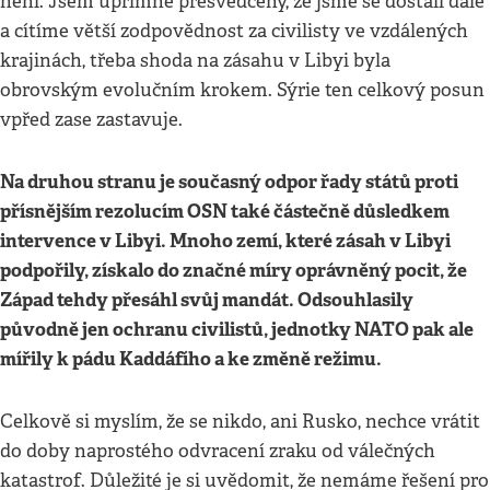
není. Jsem upřímně přesvědčený, že jsme se dostali dále
a cítíme větší zodpovědnost za civilisty ve vzdálených
krajinách, třeba shoda na zásahu v Libyi byla
obrovským evolučním krokem. Sýrie ten celkový posun
vpřed zase zastavuje.
Na druhou stranu je současný odpor řady států proti
přísnějším rezolucím OSN také částečně důsledkem
intervence v Libyi. Mnoho zemí, které zásah v Libyi
podpořily, získalo do značné míry oprávněný pocit, že
Západ tehdy přesáhl svůj mandát. Odsouhlasily
původně jen ochranu civilistů, jednotky NATO pak ale
mířily k pádu Kaddáfího a ke změně režimu.
Celkově si myslím, že se nikdo, ani Rusko, nechce vrátit
do doby naprostého odvracení zraku od válečných
katastrof. Důležité je si uvědomit, že nemáme řešení pro