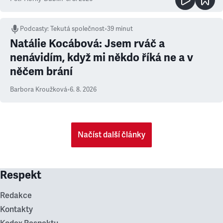
Podcasty
:
Tekutá společnost
•
39 minut
Natálie Kocábová: Jsem rváč a
nenávidím, když mi někdo říká ne a v
něčem brání
Barbora Kroužková
•
6. 8. 2026
Načíst další články
Respekt
Redakce
Kontakty