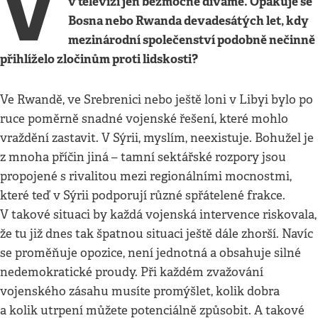
V
v televizi jen bezmocně díváme. Opakuje se
Bosna nebo Rwanda devadesátých let, kdy
mezinárodní společenství podobně nečinně
přihlíželo zločinům proti lidskosti?
Ve Rwandě, ve Srebrenici nebo ještě loni v Libyi bylo po
ruce poměrně snadné vojenské řešení, které mohlo
vraždění zastavit. V Sýrii, myslím, neexistuje. Bohužel je
z mnoha příčin jiná – tamní sektářské rozpory jsou
propojené s rivalitou mezi regionálními mocnostmi,
které teď v Sýrii podporují různé spřátelené frakce.
V takové situaci by každá vojenská intervence riskovala,
že tu již dnes tak špatnou situaci ještě dále zhorší. Navíc
se proměňuje opozice, není jednotná a obsahuje silné
nedemokratické proudy. Při každém zvažování
vojenského zásahu musíte promýšlet, kolik dobra
a kolik utrpení můžete potenciálně způsobit. A takové