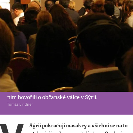
Periferie
•
29. 11. 2012
•
6
minut
Všechny problémy nejde
vyřešit
Bývalý dlouholetý australský ministr zahraničí
Gareth Evans je uznávaným odborníkem na
hledání východisek z konfliktů a byl vůdčím
diplomatem při práci na rezoluci OSN, která
zakotvila odpovědnost mezinárodního
společenství za ochranu civilistů před zvůlí
jejich vládců. Na konferenci Forum 2000 jsme s
ním hovořili o občanské válce v Sýrii.
Tomáš Lindner
Sýrii pokračují masakry a všichni se na to