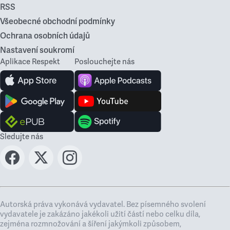
RSS
Všeobecné obchodní podmínky
Ochrana osobních údajů
Nastavení soukromí
Aplikace Respekt
Poslouchejte nás
Sledujte nás
Autorská práva vykonává vydavatel. Bez písemného svolení
vydavatele je zakázáno jakékoli užití částí nebo celku díla,
zejména rozmnožování a šíření jakýmkoli způsobem,