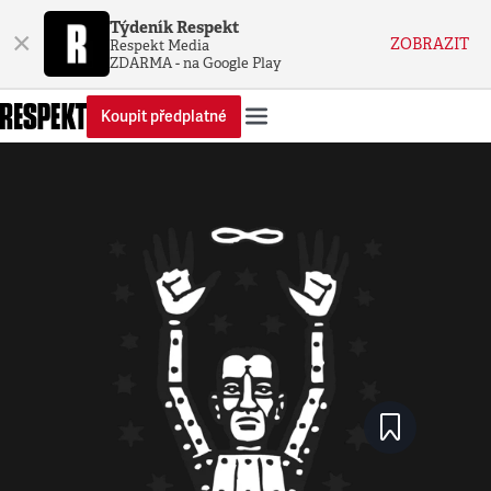
Týdeník Respekt
×
ZOBRAZIT
Respekt Media
ZDARMA - na Google Play
Koupit předplatné