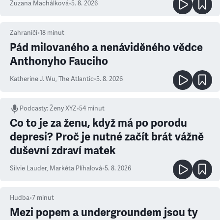
Zuzana Machálková
•
5. 8. 2026
Zahraničí
•
18
minut
Pád milovaného a nenáviděného vědce
Anthonyho Fauciho
Katherine J. Wu
,
The Atlantic
•
5. 8. 2026
Podcasty
:
Ženy XYZ
•
54 minut
Co to je za ženu, když má po porodu
depresi? Proč je nutné začít brát vážně
duševní zdraví matek
Silvie Lauder
,
Markéta Plíhalová
•
5. 8. 2026
Hudba
•
7
minut
Mezi popem a undergroundem jsou ty