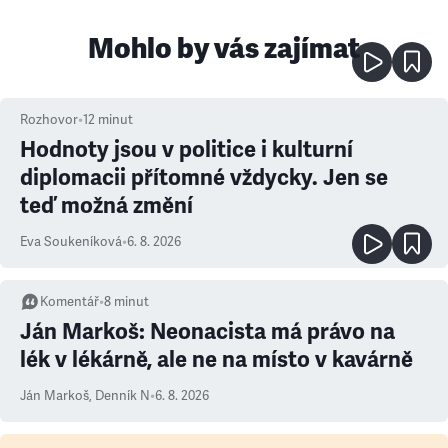
Mohlo by vás zajímat
Rozhovor
•
12
minut
Hodnoty jsou v politice i kulturní
diplomacii přítomné vždycky. Jen se
teď možná změní
Eva Soukeníková
•
6. 8. 2026
Komentář
•
8
minut
Ján Markoš: Neonacista má právo na
lék v lékárně, ale ne na místo v kavárně
Ján Markoš
,
Denník N
•
6. 8. 2026