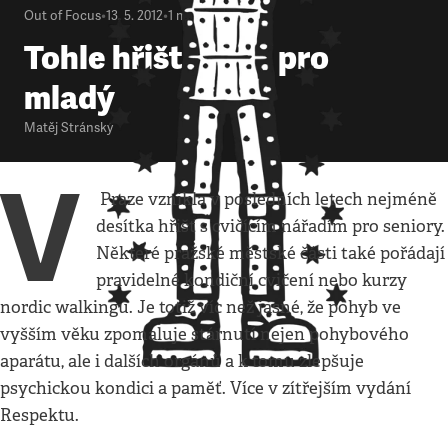
Out of Focus
•
13. 5. 2012
•
1
minuta
Tohle hřiště není pro
mladý
Matěj Stránský
V
Praze vznikla v posledních letech nejméně
desítka hřišť s cvičícím nářadím pro seniory.
Některé pražské městské části také pořádají
pravidelné kondiční cvičení nebo kurzy
nordic walkingu. Je totiž víc než jasné, že pohyb ve
vyšším věku zpomaluje stárnutí nejen pohybového
aparátu, ale i dalších orgánů a k tomu zlepšuje
psychickou kondici a paměť. Více v zítřejším vydání
Respektu.