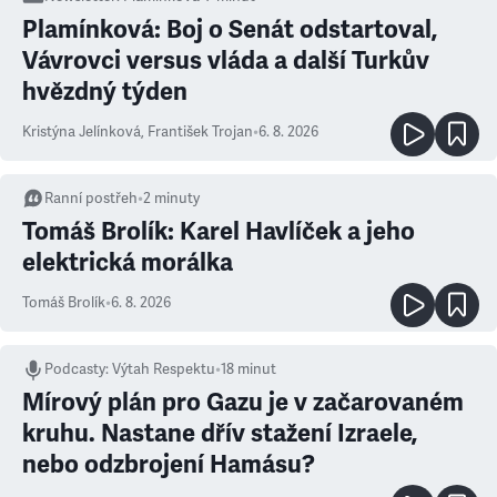
Plamínková: Boj o Senát odstartoval,
Vávrovci versus vláda a další Turkův
hvězdný týden
Kristýna Jelínková
,
František Trojan
•
6. 8. 2026
Ranní postřeh
•
2
minuty
Tomáš Brolík: Karel Havlíček a jeho
elektrická morálka
Tomáš Brolík
•
6. 8. 2026
Podcasty
:
Výtah Respektu
•
18 minut
Mírový plán pro Gazu je v začarovaném
kruhu. Nastane dřív stažení Izraele,
nebo odzbrojení Hamásu?