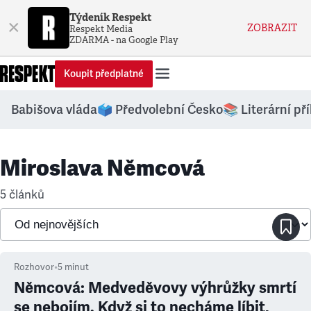
Týdeník Respekt
×
ZOBRAZIT
Respekt Media
ZDARMA - na Google Play
Koupit předplatné
Babišova vláda
🗳️ Předvolební Česko
📚 Literární př
Miroslava Němcová
5 článků
Rozhovor
•
5
minut
Němcová: Medveděvovy výhrůžky smrtí
se nebojím. Když si to necháme líbit,