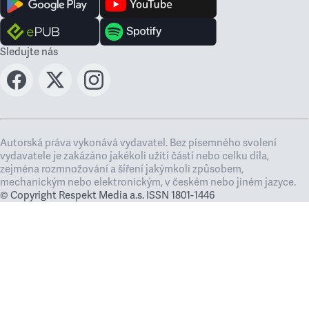
Sledujte nás
Autorská práva vykonává vydavatel. Bez písemného svolení
vydavatele je zakázáno jakékoli užití částí nebo celku díla,
zejména rozmnožování a šíření jakýmkoli způsobem,
mechanickým nebo elektronickým, v českém nebo jiném jazyce.
© Copyright Respekt Media a.s. ISSN 1801-1446