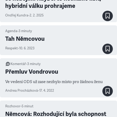
hybridní válku prohrajeme
Ondřej Kundra
•
2. 2. 2025
Agenda
•
3
minuty
Tah Němcovou
Respekt
•
10. 6. 2023
Komentář
•
3
minuty
Přemluv Vondrovou
Ve vedení ODS už zase nezbylo místo pro žádnou ženu
Andrea Procházková
•
17. 4. 2022
Rozhovor
•
5
minut
Němcová: Rozhodující byla schopnost