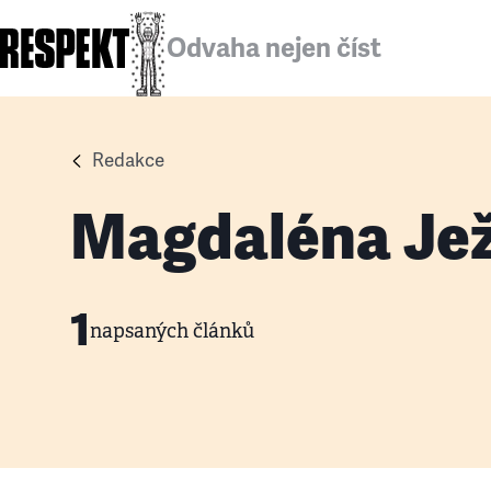
Odvaha nejen číst
Redakce
Magdaléna Je
1
napsaných článků