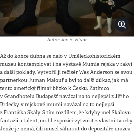
Autor: Jan H. Vitvar
Až do konce dubna se dalo v Uměleckohistorickém
muzeu kontemplovat i na výstavě Mumie rejska v rakvi
a další poklady. Vytvořil ji režisér Wes Anderson se svou
partnerkou Juman Malouf a byl to další důkaz, jak má
tento americký filmař blízko k Česku. Zatímco
v Grandhotelu Budapešť navázal na to nejlepší z Jiřího
Brdečky, v rejskově mumii navázal na to nejlepší
z Františka Skály. S tím rozdílem, že kdyby měl Skálovu
fantazii a talent, mohl expozici vytvořit z vlastní tvorby.
Jenže je nemá, čili musel sáhnout do depozitáře muzea,