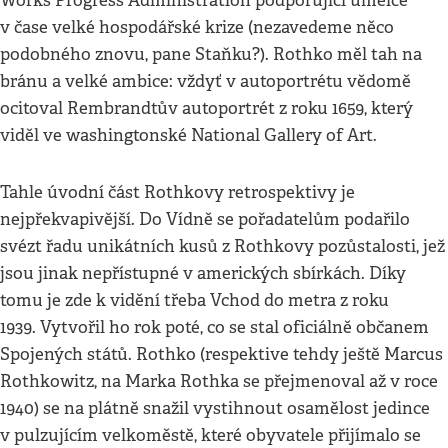
Works Progress Administration podporující umělce
v čase velké hospodářské krize (nezavedeme něco
podobného znovu, pane Staňku?). Rothko měl tah na
bránu a velké ambice: vždyť v autoportrétu vědomě
ocitoval Rembrandtův autoportrét z roku 1659, který
viděl ve washingtonské National Gallery of Art.
Tahle úvodní část Rothkovy retrospektivy je
nejpřekvapivější. Do Vídně se pořadatelům podařilo
svézt řadu unikátních kusů z Rothkovy pozůstalosti, jež
jsou jinak nepřístupné v amerických sbírkách. Díky
tomu je zde k vidění třeba Vchod do metra z roku
1939. Vytvořil ho rok poté, co se stal oficiálně občanem
Spojených států. Rothko (respektive tehdy ještě Marcus
Rothkowitz, na Marka Rothka se přejmenoval až v roce
1940) se na plátně snažil vystihnout osamělost jedince
v pulzujícím velkoměstě, které obyvatele přijímalo se