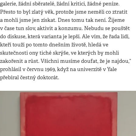
galerie, žádní sběratelé, žádní kritici, žádné peníze.
Přesto to byl zlatý věk, protože jsme neměli co ztratit
a mohli jsme jen získat. Dnes tomu tak není. Žijeme
v čase tun slov, aktivit a konzumu. Nebudu se pouštět
do diskuse, která varianta je lepší. Ale vím, že řada lidí,
kteří touží po tomto dnešním životě, hledá ve
skutečnosti ony tiché skrýše, ve kterých by mohli
zakořenit a růst. Všichni musíme doufat, že je najdou,“
prohlásil v červnu 1969, když na univerzitě v Yale
přebíral čestný doktorát.