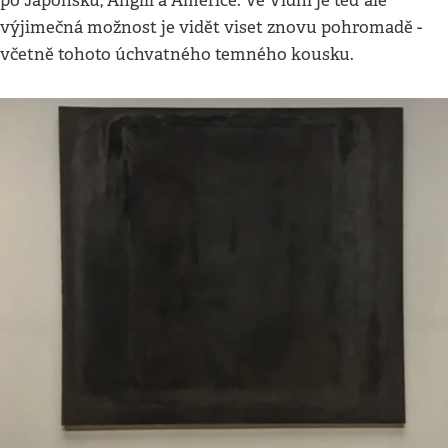
po Japonsku, Anglii a Americe. Ve Vídni je teď ale
výjimečná možnost je vidět viset znovu pohromadě -
včetně tohoto úchvatného temného kousku.