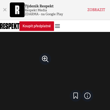
Týdeník Respekt
×
ZOBRAZIT
Respekt Media
ZDARMA - na Google Play
Koupit předplatné