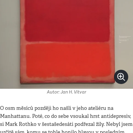
Autor: Jan H. Vitvar
O osm měsíců později ho našli v jeho ateliéru na
Manhattanu. Poté, co do sebe vsoukal hrst antidepresiv,
si Mark Rothko v šestašedesáti podřezal žíly. Nebyl jsem
určitě sám, komu se tohle honilo hlavou v posledním