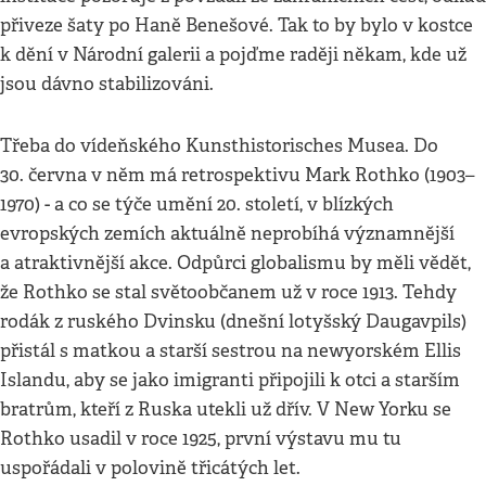
přiveze šaty po Haně Benešové. Tak to by bylo v kostce
k dění v Národní galerii a pojďme raději někam, kde už
jsou dávno stabilizováni.
Třeba do vídeňského Kunsthistorisches Musea. Do
30. června v něm má retrospektivu Mark Rothko (1903–
1970) - a co se týče umění 20. století, v blízkých
evropských zemích aktuálně neprobíhá významnější
a atraktivnější akce. Odpůrci globalismu by měli vědět,
že Rothko se stal světoobčanem už v roce 1913. Tehdy
rodák z ruského Dvinsku (dnešní lotyšský Daugavpils)
přistál s matkou a starší sestrou na newyorském Ellis
Islandu, aby se jako imigranti připojili k otci a starším
bratrům, kteří z Ruska utekli už dřív. V New Yorku se
Rothko usadil v roce 1925, první výstavu mu tu
uspořádali v polovině třicátých let.