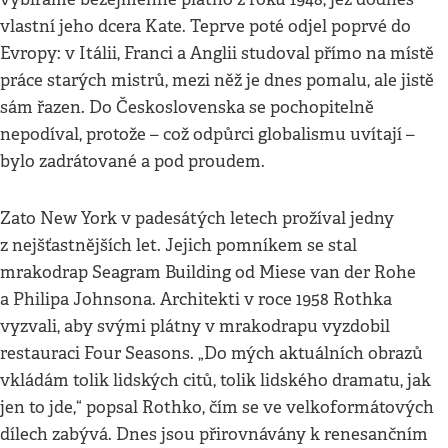
vlastní jeho dcera Kate. Teprve poté odjel poprvé do
Evropy: v Itálii, Franci a Anglii studoval přímo na místě
práce starých mistrů, mezi něž je dnes pomalu, ale jistě
sám řazen. Do Československa se pochopitelně
nepodíval, protože – což odpůrci globalismu uvítají –
bylo zadrátované a pod proudem.
Zato New York v padesátých letech prožíval jedny
z nejšťastnějších let. Jejich pomníkem se stal
mrakodrap Seagram Building od Miese van der Rohe
a Philipa Johnsona. Architekti v roce 1958 Rothka
vyzvali, aby svými plátny v mrakodrapu vyzdobil
restauraci Four Seasons. „Do mých aktuálních obrazů
vkládám tolik lidských citů, tolik lidského dramatu, jak
jen to jde,“ popsal Rothko, čím se ve velkoformátových
dílech zabývá. Dnes jsou přirovnávány k renesančním