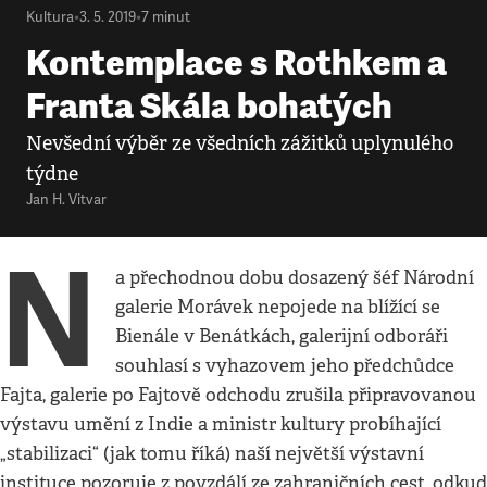
Kultura
•
3. 5. 2019
•
7
minut
Kontemplace s Rothkem a
Franta Skála bohatých
Nevšední výběr ze všedních zážitků uplynulého
týdne
Jan H. Vitvar
N
a přechodnou dobu dosazený šéf Národní
galerie Morávek nepojede na blížící se
Bienále v Benátkách, galerijní odboráři
souhlasí s vyhazovem jeho předchůdce
Fajta, galerie po Fajtově odchodu zrušila připravovanou
výstavu umění z Indie a ministr kultury probíhající
„stabilizaci“ (jak tomu říká) naší největší výstavní
instituce pozoruje z povzdálí ze zahraničních cest, odkud