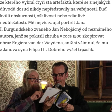
ze kterého vybral čtyři sta artefaktů, které se z nějakých
důvodů dosud nikdy nepředstavily na veřejnosti. Buď
kvůli obskurnosti, ošklivosti nebo zdánlivé
nedůležitosti. Mě nejvíc zaujal portrét Jana
I. Burgundského zvaného Jan Nebojácný od neznámého
autora, jenž se pokusil zhruba v roce 1500 zkopírovat
obraz Rogiera van der Weydena, aniž si všimnul, že mu
z Janova syna Filipa III. Dobrého vyšel trpaslík.