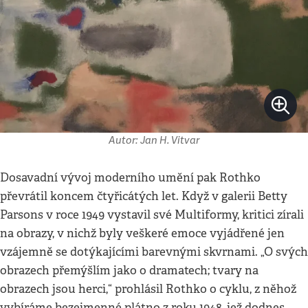
Autor: Jan H. Vitvar
Dosavadní vývoj moderního umění pak Rothko
převrátil koncem čtyřicátých let. Když v galerii Betty
Parsons v roce 1949 vystavil své Multiformy, kritici zírali
na obrazy, v nichž byly veškeré emoce vyjádřené jen
vzájemně se dotýkajícími barevnými skvrnami. „O svých
obrazech přemýšlím jako o dramatech; tvary na
obrazech jsou herci,“ prohlásil Rothko o cyklu, z něhož
vybíráme bezejmenné plátno z roku 1948, jež dodnes