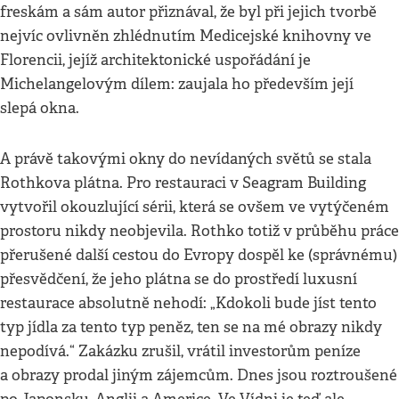
freskám a sám autor přiznával, že byl při jejich tvorbě
nejvíc ovlivněn zhlédnutím Medicejské knihovny ve
Florencii, jejíž architektonické uspořádání je
Michelangelovým dílem: zaujala ho především její
slepá okna.
A právě takovými okny do nevídaných světů se stala
Rothkova plátna. Pro restauraci v Seagram Building
vytvořil okouzlující sérii, která se ovšem ve vytýčeném
prostoru nikdy neobjevila. Rothko totiž v průběhu práce
přerušené další cestou do Evropy dospěl ke (správnému)
přesvědčení, že jeho plátna se do prostředí luxusní
restaurace absolutně nehodí: „Kdokoli bude jíst tento
typ jídla za tento typ peněz, ten se na mé obrazy nikdy
nepodívá.“ Zakázku zrušil, vrátil investorům peníze
a obrazy prodal jiným zájemcům. Dnes jsou roztroušené