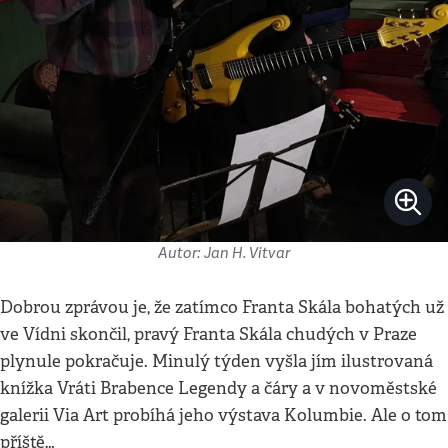
Autor: Jan H. Vitvar
Dobrou zprávou je, že zatímco Franta Skála bohatých už
ve Vídni skončil, pravý Franta Skála chudých v Praze
plynule pokračuje. Minulý týden vyšla jím ilustrovaná
knížka Vráti Brabence Legendy a čáry a v novoměstské
galerii Via Art probíhá jeho výstava Kolumbie. Ale o tom
příště…