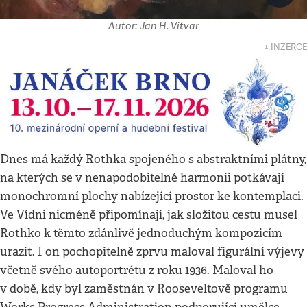
Autor: Jan H. Vitvar
↓ INZERCE
Dnes má každý Rothka spojeného s abstraktními plátny,
na kterých se v nenapodobitelné harmonii potkávají
monochromní plochy nabízející prostor ke kontemplaci.
Ve Vídni nicméně připomínají, jak složitou cestu musel
Rothko k těmto zdánlivě jednoduchým kompozicím
urazit. I on pochopitelně zprvu maloval figurální výjevy
včetně svého autoportrétu z roku 1936. Maloval ho
v době, kdy byl zaměstnán v Rooseveltově programu