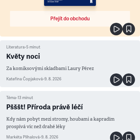
Přejít do obchodu
Literatura
•
5
minut
Květy noci
Za komiksovými skladbami Laury Pérez
Kateřina Čopjaková
•
9. 8. 2026
Téma
•
13
minut
Pšššt! Příroda právě léčí
Kdy nám pobyt mezi stromy, houbami a kapradím
prospívá víc než drahé léky
Markéta Plíhalová
•
9. 8. 2026