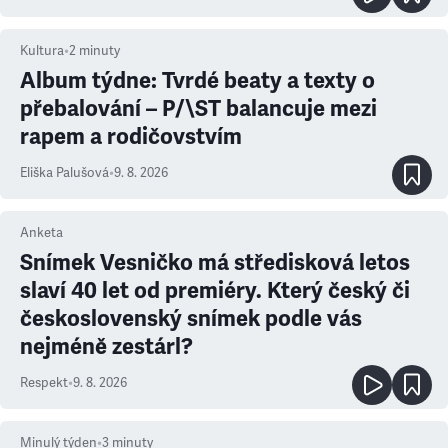
Kultura
•
2
minuty
Album týdne: Tvrdé beaty a texty o
přebalování – P/\ST balancuje mezi
rapem a rodičovstvím
Eliška Palušová
•
9. 8. 2026
Anketa
Snímek Vesničko má středisková letos
slaví 40 let od premiéry. Který český či
československý snímek podle vás
nejméně zestárl?
Respekt
•
9. 8. 2026
Minulý týden
•
3
minuty