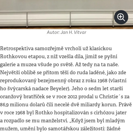
Autor: Jan H. Vitvar
Retrospektiva samozřejmě vrcholí už klasickou
Rothkovou etapou, z níž vzešla díla, jimiž se pyšní
galerie a muzea všude po světě. Až tedy na ta naše.
Největší oblibě se přitom těší do ruda laděné, jako zde
reprodukovaný bezejmenný obraz z roku 1968 (vlastní
ho švýcarská nadace Beyeler). Jeho o sedm let starší
oranžový bratříček se v roce 2012 prodal u Christie´s za
86,9 milionu dolarů čili necelé dvě miliardy korun. Právě
v roce 1968 byl Rothko hospitalizován s cirhózou jater
a rozpadlo se mu manželství. „Když jsem byl mladým
mužem, umění bylo samotářskou záležitostí: žádné