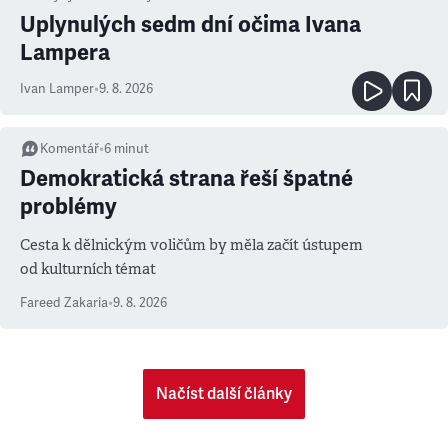
Uplynulých sedm dní očima Ivana
Lampera
Ivan Lamper
•
9. 8. 2026
Komentář
•
6
minut
Demokratická strana řeší špatné
problémy
Cesta k dělnickým voličům by měla začít ústupem
od kulturních témat
Fareed Zakaria
•
9. 8. 2026
Načíst další články