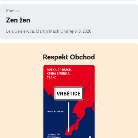
Komiks
Zen žen
Lela Geislerová
,
Martin Mach Ondřej
•
9. 8. 2026
Respekt Obchod