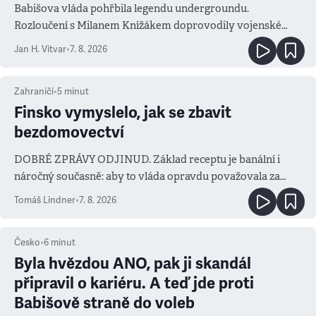
Babišova vláda pohřbila legendu undergroundu.
Rozloučení s Milanem Knížákem doprovodily vojenské
salvy i kritika pokrokářů
Jan H. Vitvar
•
7. 8. 2026
Zahraničí
•
5
minut
Finsko vymyslelo, jak se zbavit
bezdomovectví
DOBRÉ ZPRÁVY ODJINUD. Základ receptu je banální i
náročný současně: aby to vláda opravdu považovala za
prioritu
Tomáš Lindner
•
7. 8. 2026
Česko
•
6
minut
Byla hvězdou ANO, pak ji skandál
připravil o kariéru. A teď jde proti
Babišově straně do voleb