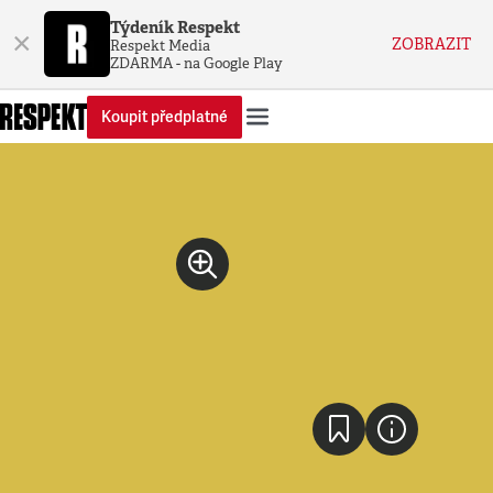
Týdeník Respekt
×
ZOBRAZIT
Respekt Media
ZDARMA - na Google Play
Koupit předplatné