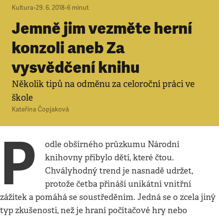
Kultura
•
29. 6. 2018
•
6
minut
Jemně jim vezměte herní
konzoli aneb Za
vysvědčení knihu
Několik tipů na odměnu za celoroční práci ve
škole
Kateřina Čopjaková
P
odle obšírného průzkumu Národní
knihovny přibylo dětí, které čtou.
Chvályhodný trend je nasnadě udržet,
protože četba přináší unikátní vnitřní
zážitek a pomáhá se soustředěním. Jedná se o zcela jiný
typ zkušenosti, než je hraní počítačové hry nebo