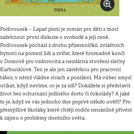
Podivousek – Lapač písní je román pro děti s mocí
zažehnout první diskuze o svobodě a její ceně.
Podivousek pochází z druhu přízemníčků, zvláštních
bytostí na pomezí lidí a zvířat, které hromadně končí
v Domově pro vzdorovitá a nezdárná stvoření slečny
Karbunklové. Ten je ale jen zástěrkou pro pracovní
tábor, v němž vládne strach a ponížení. Má vůbec smysl
utíkat, když nevíme, co je za zdí? Dokážete si představit
život bez ochutnání jediného dortu či čokolády? A jaké
to je, když ve vás jednoho dne poprvé někdo uvěří? Pro
přemýšlivé školáky, které chtějí rodiče nenásilně přivést
k zájmu o problémy dnešního světa.