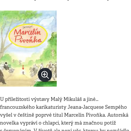
U příležitosti výstavy Malý Mikuláš a jiné…
francouzského karikaturisty Jeana-Jacquese Sempého
vyšel v češtině poprvé titul Marcelín Pivoňka. Autorská
novelka vypráví o chlapci, který má značnou potíž
s červenáním. V životě ale není věc, kterou by nezvládlo