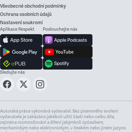
Všeobecné obchodní podmínky
Ochrana osobních údajů
Nastavení soukromí
Aplikace Respekt
Poslouchejte nás
Sledujte nás
Autorská práva vykonává vydavatel. Bez písemného svolení
vydavatele je zakázáno jakékoli užití částí nebo celku díla,
zejména rozmnožování a šíření jakýmkoli způsobem,
mechanickým nebo elektronickým, v českém nebo jiném jazyce.