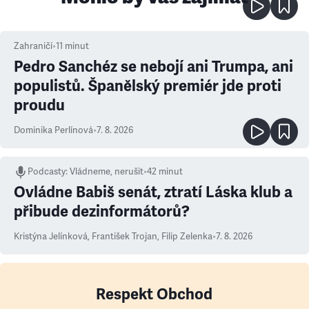
Zahraničí
•
11
minut
Pedro Sanchéz se nebojí ani Trumpa, ani
populistů. Španělský premiér jde proti
proudu
Dominika Perlínová
•
7. 8. 2026
Podcasty
:
Vládneme, nerušit
•
42 minut
Ovládne Babiš senát, ztratí Láska klub a
přibude dezinformátorů?
Kristýna Jelínková
,
František Trojan
,
Filip Zelenka
•
7. 8. 2026
Respekt Obchod