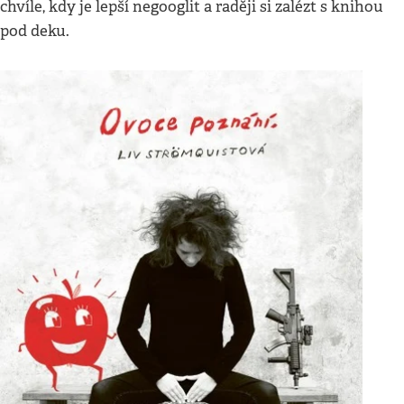
chvíle, kdy je lepší negooglit a raději si zalézt s knihou
pod deku.