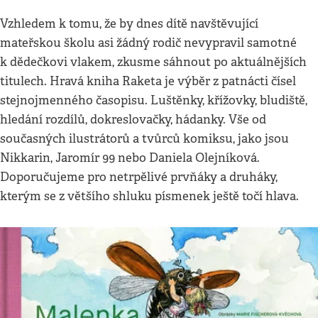
Vzhledem k tomu, že by dnes dítě navštěvující
mateřskou školu asi žádný rodič nevypravil samotné
k dědečkovi vlakem, zkusme sáhnout po aktuálnějších
titulech. Hravá kniha Raketa je výběr z patnácti čísel
stejnojmenného časopisu. Luštěnky, křížovky, bludiště,
hledání rozdílů, dokreslovačky, hádanky. Vše od
současných ilustrátorů a tvůrců komiksu, jako jsou
Nikkarin, Jaromír 99 nebo Daniela Olejníková.
Doporučujeme pro netrpělivé prvňáky a druháky,
kterým se z většího shluku písmenek ještě točí hlava.