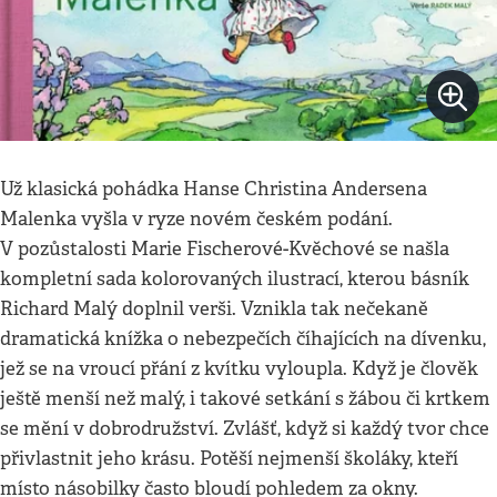
Už klasická pohádka Hanse Christina Andersena
Malenka vyšla v ryze novém českém podání.
V pozůstalosti Marie Fischerové-Kvěchové se našla
kompletní sada kolorovaných ilustrací, kterou básník
Richard Malý doplnil verši. Vznikla tak nečekaně
dramatická knížka o nebezpečích číhajících na dívenku,
jež se na vroucí přání z kvítku vyloupla. Když je člověk
ještě menší než malý, i takové setkání s žábou či krtkem
se mění v dobrodružství. Zvlášť, když si každý tvor chce
přivlastnit jeho krásu. Potěší nejmenší školáky, kteří
místo násobilky často bloudí pohledem za okny.