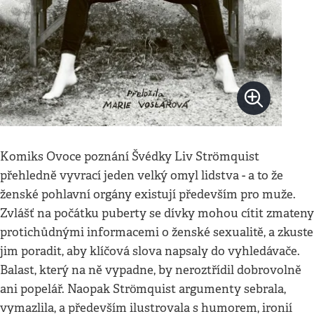
Komiks Ovoce poznání Švédky Liv Strömquist
přehledně vyvrací jeden velký omyl lidstva - a to že
ženské pohlavní orgány existují především pro muže.
Zvlášť na počátku puberty se dívky mohou cítit zmateny
protichůdnými informacemi o ženské sexualitě, a zkuste
jim poradit, aby klíčová slova napsaly do vyhledávače.
Balast, který na ně vypadne, by neroztřídil dobrovolně
ani popelář. Naopak Strӧmquist argumenty sebrala,
vymazlila, a především ilustrovala s humorem, ironií