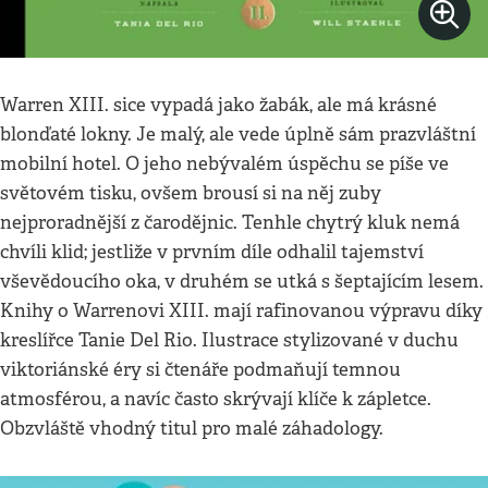
Warren XIII. sice vypadá jako žabák, ale má krásné
blonďaté lokny. Je malý, ale vede úplně sám prazvláštní
mobilní hotel. O jeho nebývalém úspěchu se píše ve
světovém tisku, ovšem brousí si na něj zuby
nejproradnější z čarodějnic. Tenhle chytrý kluk nemá
chvíli klid; jestliže v prvním díle odhalil tajemství
vševědoucího oka, v druhém se utká s šeptajícím lesem.
Knihy o Warrenovi XIII. mají rafinovanou výpravu díky
kreslířce Tanie Del Rio. Ilustrace stylizované v duchu
viktoriánské éry si čtenáře podmaňují temnou
atmosférou, a navíc často skrývají klíče k zápletce.
Obzvláště vhodný titul pro malé záhadology.