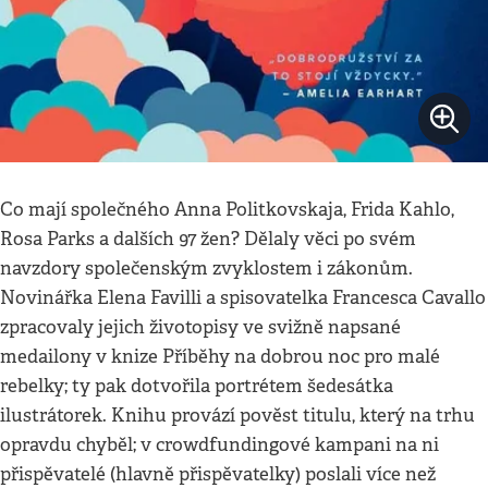
Co mají společného Anna Politkovskaja, Frida Kahlo,
Rosa Parks a dalších 97 žen? Dělaly věci po svém
navzdory společenským zvyklostem i zákonům.
Novinářka Elena Favilli a spisovatelka Francesca Cavallo
zpracovaly jejich životopisy ve svižně napsané
medailony v knize Příběhy na dobrou noc pro malé
rebelky; ty pak dotvořila portrétem šedesátka
ilustrátorek. Knihu provází pověst titulu, který na trhu
opravdu chyběl; v crowdfundingové kampani na ni
přispěvatelé (hlavně přispěvatelky) poslali více než