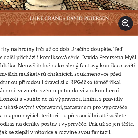
Hry na hrdiny frčí už od dob Dračího doupěte. Teď
s další přichází i komiksová série Davida Petersena Myší
hlídka. Neuvěřitelně nakreslený fantasy komiks o světě
myších mušketýrů chránících soukmenovce před
drsnou přírodou i dravci si o RPGéčko téměř říkal.
Jemně vezměte svému potomkovi z rukou herní
konzoli a vsuňte do ní výpravnou knihu s pravidly
a ukázkovými výpravami, paravánem pro vypravěče
a mapou myších teritorií - a přes sociální sítě zašlete
odkaz na deníky postav i vypravěče. Pak už se jen těšte,
jak se zlepší v rétorice a rozvine svou fantazii.