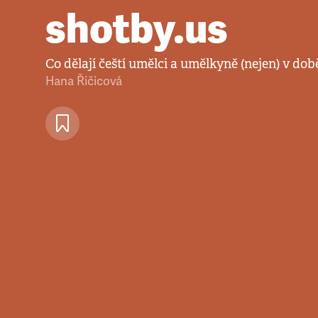
shotby.us
Co dělají čeští umělci a umělkyně (nejen) v do
Hana Řičicová