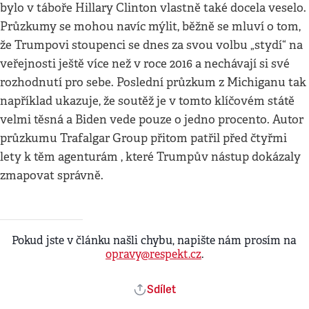
bylo v táboře Hillary Clinton vlastně také docela veselo.
Průzkumy se mohou navíc mýlit, běžně se mluví o tom,
že Trumpovi stoupenci se dnes za svou volbu „stydí“ na
veřejnosti ještě více než v roce 2016 a nechávají si své
rozhodnutí pro sebe. Poslední průzkum z Michiganu tak
například ukazuje, že soutěž je v tomto klíčovém státě
velmi těsná a Biden vede pouze o jedno procento. Autor
průzkumu Trafalgar Group přitom patřil před čtyřmi
lety k těm agenturám , které Trumpův nástup dokázaly
zmapovat správně.
Pokud jste v článku našli chybu, napište nám prosím na
opravy@respekt.cz
.
Sdílet