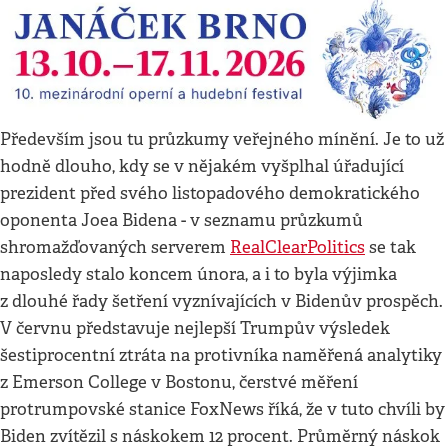
Především jsou tu průzkumy veřejného mínění. Je to už
hodně dlouho, kdy se v nějakém vyšplhal úřadující
prezident před svého listopadového demokratického
oponenta Joea Bidena - v seznamu průzkumů
shromažďovaných serverem
RealClearPolitics
se tak
naposledy stalo koncem února, a i to byla výjimka
z dlouhé řady šetření vyznívajících v Bidenův prospěch.
V červnu představuje nejlepší Trumpův výsledek
šestiprocentní ztráta na protivníka naměřená analytiky
z Emerson College v Bostonu, čerstvé měření
protrumpovské stanice FoxNews říká, že v tuto chvíli by
Biden zvítězil s náskokem 12 procent. Průměrný náskok