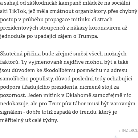
a sahají od záškodnické kampaně mládeže na sociální
síti TikTok, jež měla zmátnout organizátory, přes chybný
postup v průběhu propagace mítinku či strach
prezidentových stoupenců z nákazy koronavirem až
jednoduše po upadající zájem o Trumpa.
Skutečná příčina bude zřejmě směsí všech možných
faktorů. Ty vyjmenované nejdříve mohou být a také
jsou důvodem ke škodolibému posměchu na adresu
samolibého populisty, důvod poslední, tedy ochabující
podpora úřadujícího prezidenta, nicméně stojí za
pozornost. Jeden mítink v Oklahomě samozřejmě nic
nedokazuje, ale pro Trumpův tábor musí být varovným
signálem - dobře totiž zapadá do trendu, který je
měřitelný už celé týdny.
↓ INZERCE