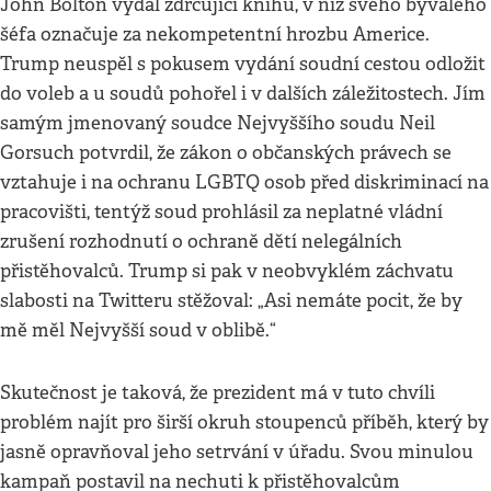
John Bolton vydal zdrcující knihu, v níž svého bývalého
šéfa označuje za nekompetentní hrozbu Americe.
Trump neuspěl s pokusem vydání soudní cestou odložit
do voleb a u soudů pohořel i v dalších záležitostech. Jím
samým jmenovaný soudce Nejvyššího soudu Neil
Gorsuch potvrdil, že zákon o občanských právech se
vztahuje i na ochranu LGBTQ osob před diskriminací na
pracovišti, tentýž soud prohlásil za neplatné vládní
zrušení rozhodnutí o ochraně dětí nelegálních
přistěhovalců. Trump si pak v neobvyklém záchvatu
slabosti na Twitteru stěžoval: „Asi nemáte pocit, že by
mě měl Nejvyšší soud v oblibě.“
Skutečnost je taková, že prezident má v tuto chvíli
problém najít pro širší okruh stoupenců příběh, který by
jasně opravňoval jeho setrvání v úřadu. Svou minulou
kampaň postavil na nechuti k přistěhovalcům