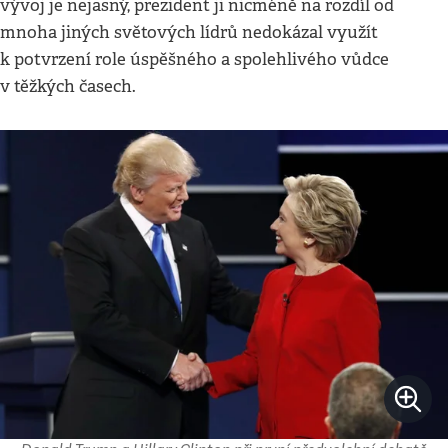
vývoj je nejasný, prezident ji nicméně na rozdíl od
mnoha jiných světových lídrů nedokázal využít
k potvrzení role úspěšného a spolehlivého vůdce
v těžkých časech.