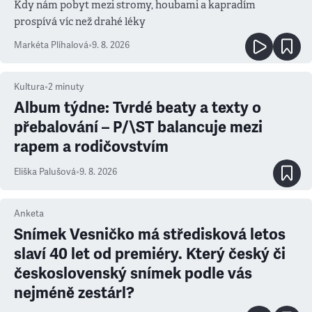
Kdy nám pobyt mezi stromy, houbami a kapradím
prospívá víc než drahé léky
Markéta Plíhalová
•
9. 8. 2026
Kultura
•
2
minuty
Album týdne: Tvrdé beaty a texty o
přebalování – P/\ST balancuje mezi
rapem a rodičovstvím
Eliška Palušová
•
9. 8. 2026
Anketa
Snímek Vesničko má středisková letos
slaví 40 let od premiéry. Který český či
československý snímek podle vás
nejméně zestárl?