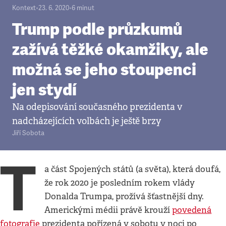
Kontext
•
23. 6. 2020
•
6
minut
Trump podle průzkumů
zažívá těžké okamžiky, ale
možná se jeho stoupenci
jen stydí
Na odepisování současného prezidenta v
nadcházejících volbách je ještě brzy
Jiří Sobota
T
a část Spojených států (a světa), která doufá,
že rok 2020 je posledním rokem vlády
Donalda Trumpa, prožívá šťastnější dny.
Americkými médii právě krouží
povedená
fotografie
prezidenta pořízená v sobotu v noci po