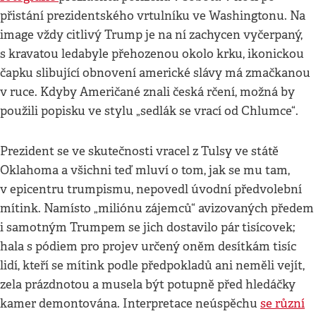
přistání prezidentského vrtulníku ve Washingtonu. Na
image vždy citlivý Trump je na ní zachycen vyčerpaný,
s kravatou ledabyle přehozenou okolo krku, ikonickou
čapku slibující obnovení americké slávy má zmačkanou
v ruce. Kdyby Američané znali česká rčení, možná by
použili popisku ve stylu „sedlák se vrací od Chlumce“.
Prezident se ve skutečnosti vracel z Tulsy ve státě
Oklahoma a všichni teď mluví o tom, jak se mu tam,
v epicentru trumpismu, nepovedl úvodní předvolební
mítink. Namísto „miliónu zájemců“ avizovaných předem
i samotným Trumpem se jich dostavilo pár tisícovek;
hala s pódiem pro projev určený oněm desítkám tisíc
lidí, kteří se mítink podle předpokladů ani neměli vejít,
zela prázdnotou a musela být potupně před hledáčky
kamer demontována. Interpretace neúspěchu
se různí