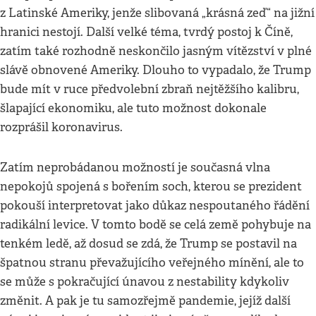
z Latinské Ameriky, jenže slibovaná „krásná zeď“ na jižní
hranici nestojí. Další velké téma, tvrdý postoj k Číně,
zatím také rozhodně neskončilo jasným vítězství v plné
slávě obnovené Ameriky. Dlouho to vypadalo, že Trump
bude mít v ruce předvolební zbraň nejtěžšího kalibru,
šlapající ekonomiku, ale tuto možnost dokonale
rozprášil koronavirus.
Zatím neprobádanou možností je současná vlna
nepokojů spojená s bořením soch, kterou se prezident
pokouší interpretovat jako důkaz nespoutaného řádění
radikální levice. V tomto bodě se celá země pohybuje na
tenkém ledě, až dosud se zdá, že Trump se postavil na
špatnou stranu převažujícího veřejného mínění, ale to
se může s pokračující únavou z nestability kdykoliv
změnit. A pak je tu samozřejmě pandemie, jejíž další