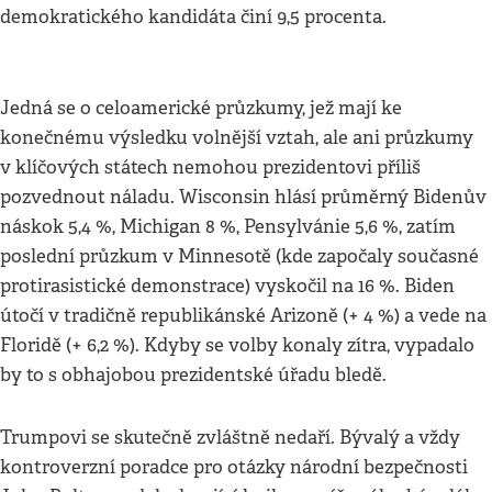
demokratického kandidáta činí 9,5 procenta.
Jedná se o celoamerické průzkumy, jež mají ke
konečnému výsledku volnější vztah, ale ani průzkumy
v klíčových státech nemohou prezidentovi příliš
pozvednout náladu. Wisconsin hlásí průměrný Bidenův
náskok 5,4 %, Michigan 8 %, Pensylvánie 5,6 %, zatím
poslední průzkum v Minnesotě (kde započaly současné
protirasistické demonstrace) vyskočil na 16 %. Biden
útočí v tradičně republikánské Arizoně (+ 4 %) a vede na
Floridě (+ 6,2 %). Kdyby se volby konaly zítra, vypadalo
by to s obhajobou prezidentské úřadu bledě.
Trumpovi se skutečně zvláštně nedaří. Bývalý a vždy
kontroverzní poradce pro otázky národní bezpečnosti