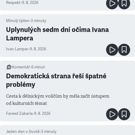
Respekt
•
9. 8. 2026
Minulý týden
•
3
minuty
Uplynulých sedm dní očima Ivana
Lampera
Ivan Lamper
•
9. 8. 2026
Komentář
•
6
minut
Demokratická strana řeší špatné
problémy
Cesta k dělnickým voličům by měla začít ústupem
od kulturních témat
Fareed Zakaria
•
9. 8. 2026
Jeden den v životě
•
3
minuty