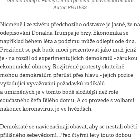
Donald Trump a Hillary Clinton při první předvolební debatě
Autor: REUTERS
Nicméně i ze závěru předchozího odstavce je jasné, že na
odepisování Donalda Trumpa je brzy. Ekonomika se
například během léta a podzimu může odlepit ode dna.
Prezident se pak bude moci prezentovat jako muž, jenž
je - na rozdíl od experimentujících demokratů - zárukou
ekonomické obnovy. Rozjitřené protesty skutečně
mohou demokratům přerůst přes hlavu - jejich pozice
vyžadující vyvažování požadavků radikálů
a umírněných je v tomto bodě složitější než role
současného šéfa Bílého domu. A co provede s volbami
nakonec koronavirus, je ve hvězdách.
Demokraté se navíc začínají obávat, aby se nestali obětí
přílišného sebevědomí. Před čtyřmi lety touto dobou