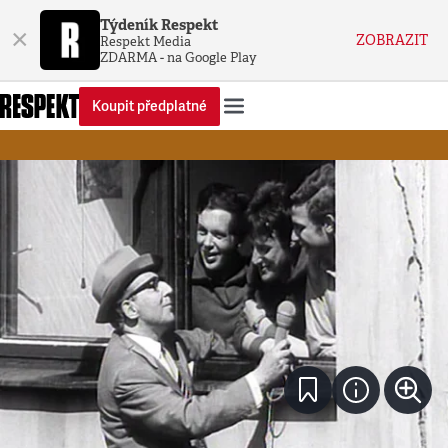
Týdeník Respekt
×
ZOBRAZIT
Respekt Media
ZDARMA - na Google Play
Koupit předplatné