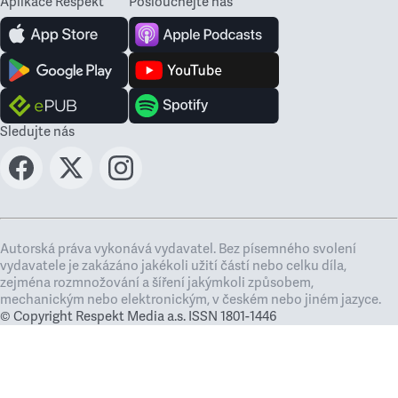
Aplikace Respekt
Poslouchejte nás
Sledujte nás
Autorská práva vykonává vydavatel. Bez písemného svolení
vydavatele je zakázáno jakékoli užití částí nebo celku díla,
zejména rozmnožování a šíření jakýmkoli způsobem,
mechanickým nebo elektronickým, v českém nebo jiném jazyce.
© Copyright Respekt Media a.s. ISSN 1801-1446