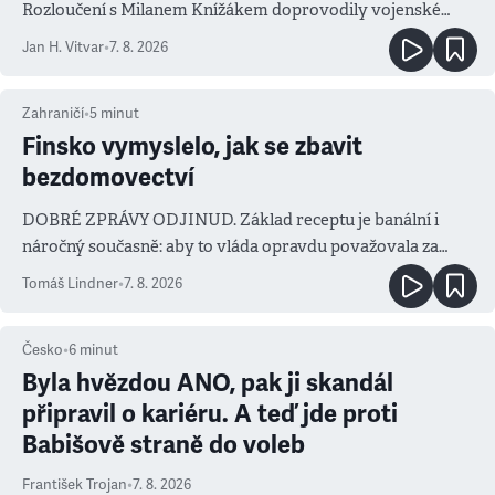
Rozloučení s Milanem Knížákem doprovodily vojenské
salvy i kritika pokrokářů
Jan H. Vitvar
•
7. 8. 2026
Zahraničí
•
5
minut
Finsko vymyslelo, jak se zbavit
bezdomovectví
DOBRÉ ZPRÁVY ODJINUD. Základ receptu je banální i
náročný současně: aby to vláda opravdu považovala za
prioritu
Tomáš Lindner
•
7. 8. 2026
Česko
•
6
minut
Byla hvězdou ANO, pak ji skandál
připravil o kariéru. A teď jde proti
Babišově straně do voleb
František Trojan
•
7. 8. 2026