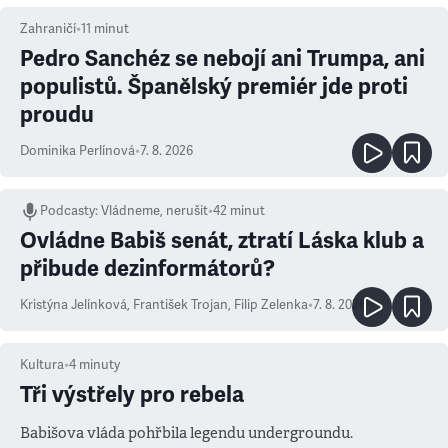
Zahraničí
•
11
minut
Pedro Sanchéz se nebojí ani Trumpa, ani
populistů. Španělský premiér jde proti
proudu
Dominika Perlínová
•
7. 8. 2026
Podcasty
:
Vládneme, nerušit
•
42 minut
Ovládne Babiš senát, ztratí Láska klub a
přibude dezinformátorů?
Kristýna Jelínková
,
František Trojan
,
Filip Zelenka
•
7. 8. 2026
Kultura
•
4
minuty
Tři výstřely pro rebela
Babišova vláda pohřbila legendu undergroundu.