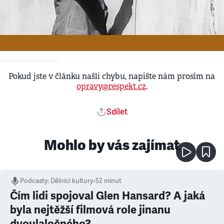
Ke stažení - Upload
•
1. 1. 2000
1968
Pokud jste v článku našli chybu, napište nám prosím na
opravy@respekt.cz
.
Sdílet
Mohlo by vás zajímat
Podcasty
:
Dělníci kultury
•
52 minut
Čím lidi spojoval Glen Hansard? A jaká
byla nejtěžší filmová role jinanu
dvoulaločného?