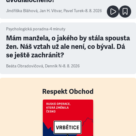
Jindřiška Bláhová
,
Jan H. Vitvar
,
Pavel Turek
•
8. 8. 2026
Psychologická poradna
•
4
minuty
Mám manžela, o jakého by stála spousta
žen. Náš vztah už ale není, co býval. Dá
se ještě zachránit?
Beáta Obradovičová
,
Denník N
•
8. 8. 2026
Respekt Obchod