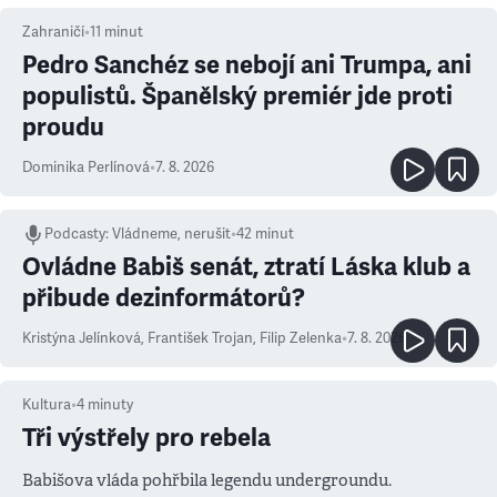
Zahraničí
•
11
minut
Pedro Sanchéz se nebojí ani Trumpa, ani
populistů. Španělský premiér jde proti
proudu
Dominika Perlínová
•
7. 8. 2026
Podcasty
:
Vládneme, nerušit
•
42 minut
Ovládne Babiš senát, ztratí Láska klub a
přibude dezinformátorů?
Kristýna Jelínková
,
František Trojan
,
Filip Zelenka
•
7. 8. 2026
Kultura
•
4
minuty
Tři výstřely pro rebela
Babišova vláda pohřbila legendu undergroundu.