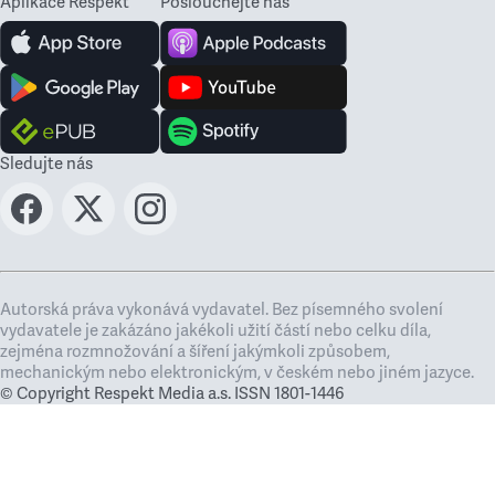
Aplikace Respekt
Poslouchejte nás
Sledujte nás
Autorská práva vykonává vydavatel. Bez písemného svolení
vydavatele je zakázáno jakékoli užití částí nebo celku díla,
zejména rozmnožování a šíření jakýmkoli způsobem,
mechanickým nebo elektronickým, v českém nebo jiném jazyce.
© Copyright Respekt Media a.s. ISSN 1801-1446