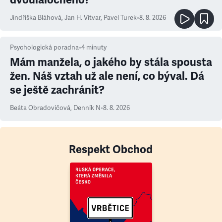
Jindřiška Bláhová
,
Jan H. Vitvar
,
Pavel Turek
•
8. 8. 2026
Psychologická poradna
•
4
minuty
Mám manžela, o jakého by stála spousta
žen. Náš vztah už ale není, co býval. Dá
se ještě zachránit?
Beáta Obradovičová
,
Denník N
•
8. 8. 2026
Respekt Obchod