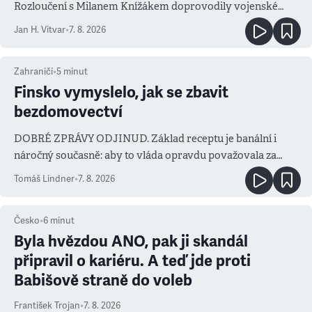
Rozloučení s Milanem Knížákem doprovodily vojenské
salvy i kritika pokrokářů
Jan H. Vitvar
•
7. 8. 2026
Zahraničí
•
5
minut
Finsko vymyslelo, jak se zbavit
bezdomovectví
DOBRÉ ZPRÁVY ODJINUD. Základ receptu je banální i
náročný současně: aby to vláda opravdu považovala za
prioritu
Tomáš Lindner
•
7. 8. 2026
Česko
•
6
minut
Byla hvězdou ANO, pak ji skandál
připravil o kariéru. A teď jde proti
Babišově straně do voleb
František Trojan
•
7. 8. 2026