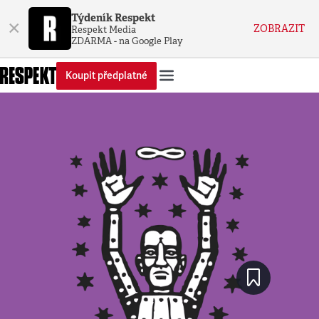
Týdeník Respekt
×
ZOBRAZIT
Respekt Media
ZDARMA - na Google Play
Koupit předplatné