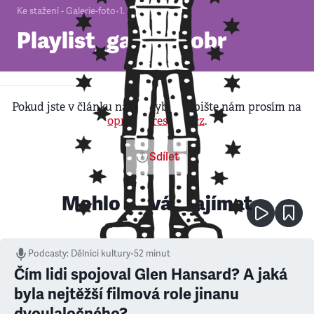
Ke stažení - Galerie-foto
•
1. 1. 2000
Playlist_garda_vobr
Pokud jste v článku našli chybu, napište nám prosím na
opravy@respekt.cz
.
Sdílet
Mohlo by vás zajímat
Podcasty
:
Dělníci kultury
•
52 minut
Čím lidi spojoval Glen Hansard? A jaká
byla nejtěžší filmová role jinanu
dvoulaločného?