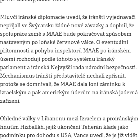
Mluvčí íránské diplomacie uvedl, že íránští vyjednavači
nepřijali ve Švýcarsku žádné nové závazky, a doplnil, že
spolupráce země s MAAE bude pokračovat způsobem
nastaveným po loňské červnové válce. O eventuální
přítomnosti a pohybu inspektorů MAAE po íránském
území rozhodují podle tohoto systému íránský
parlament a íránská Nejvyšší rada národní bezpečnosti.
Mechanismus íránští představitelé nechali zpřísnit,
protože se domnívali, že MAAE dala loni záminku k
izraelským a pak americkým úderům na íránská jaderná
zařízení.
Ohledně války v Libanonu mezi Izraelem a proíránským
hnutím Hizballáh, jejíž ukončení Teherán klade jako
podmínku pro dohodu s USA, Vance uvedl, že je již vidět