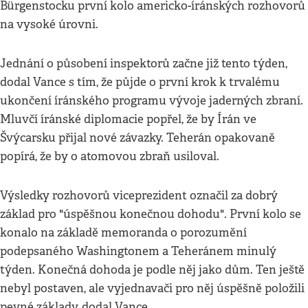
Bürgenstocku první kolo americko-íránských rozhovorů
na vysoké úrovni.
Jednání o působení inspektorů začne již tento týden,
dodal Vance s tím, že půjde o první krok k trvalému
ukončení íránského programu vývoje jaderných zbraní.
Mluvčí íránské diplomacie popřel, že by Írán ve
Švýcarsku přijal nové závazky. Teherán opakovaně
popírá, že by o atomovou zbraň usiloval.
Výsledky rozhovorů viceprezident označil za dobrý
základ pro "úspěšnou konečnou dohodu". První kolo se
konalo na základě memoranda o porozumění
podepsaného Washingtonem a Teheránem minulý
týden. Konečná dohoda je podle něj jako dům. Ten ještě
nebyl postaven, ale vyjednavači pro něj úspěšně položili
pevné základy, dodal Vance.