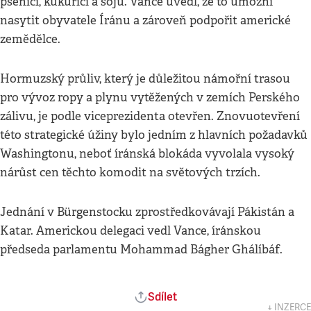
pšenici, kukuřici a sóju. Vance uvedl, že to umožní
nasytit obyvatele Íránu a zároveň podpořit americké
zemědělce.
Hormuzský průliv, který je důležitou námořní trasou
pro vývoz ropy a plynu vytěžených v zemích Perského
zálivu, je podle viceprezidenta otevřen. Znovuotevření
této strategické úžiny bylo jedním z hlavních požadavků
Washingtonu, neboť íránská blokáda vyvolala vysoký
nárůst cen těchto komodit na světových trzích.
Jednání v Bürgenstocku zprostředkovávají Pákistán a
Katar. Americkou delegaci vedl Vance, íránskou
předseda parlamentu Mohammad Bágher Ghálíbáf.
Sdílet
↓ INZERCE