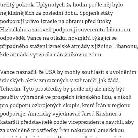
určitý pokrok. Uplynulých 24 hodin podle něj bylo
nejklidnějších za poslední dobu. Spojené státy
podporují právo Izraele na obranu před útoky
Hizballáhu a zároveň podporují suverenitu Libanonu,
odpověděl Vance na otázku novinářů týkající se
případného stažení izraelské armády z jižního Libanonu,
kde armáda vytvořila nárazníkovou zónu.
Vance naznačil, že USA by mohly souhlasit s uvolněním
íránských aktiv zmrazených v zahraničí, jak žádá
Teherán. Tyto prostředky by podle něj ale měly být
použity výhradně ve prospěch íránského lidu, a nikoli
pro podporu ozbrojených skupin, které Írán v regionu
podporuje. Americký vyjednavač Jared Kushner a
katarští představitelé podle viceprezidenta navrhli, aby
za uvolněné prostředky Írán nakupoval americkou