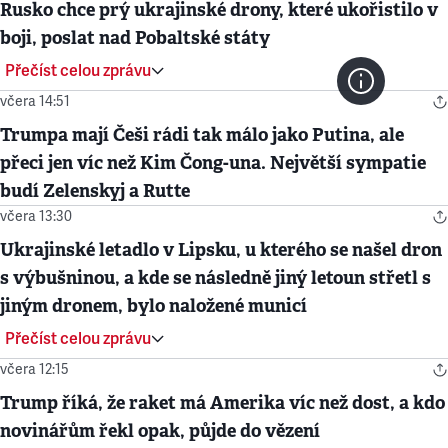
Rusko chce prý ukrajinské drony, které ukořistilo v
boji, poslat nad Pobaltské státy
Přečíst celou zprávu
včera 14:51
Trumpa mají Češi rádi tak málo jako Putina, ale
přeci jen víc než Kim Čong-una. Největší sympatie
budí Zelenskyj a Rutte
včera 13:30
Ukrajinské letadlo v Lipsku, u kterého se našel dron
s výbušninou, a kde se následně jiný letoun střetl s
jiným dronem, bylo naložené municí
Přečíst celou zprávu
včera 12:15
Trump říká, že raket má Amerika víc než dost, a kdo
novinářům řekl opak, půjde do vězení