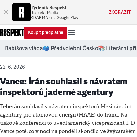
Týdeník Respekt
×
ZOBRAZIT
Respekt Media
ZDARMA - na Google Play
Koupit předplatné
Babišova vláda
🗳️ Předvolební Česko
📚 Literární př
22. 6. 2026
Vance: Írán souhlasil s návratem
inspektorů jaderné agentury
Teherán souhlasil s návratem inspektorů Mezinárodní
agentury pro atomovou energii (MAAE) do Íránu. Na
tiskové konferenci to uvedl americký viceprezident J. D.
Vance poté, co v noci na pondělí skončilo ve švýcarském