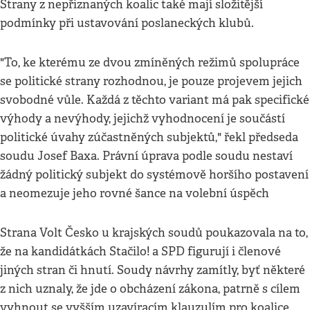
Strany z nepřiznaných koalic také mají složitější
podmínky při ustavování poslaneckých klubů.
"To, ke kterému ze dvou zmíněných režimů spolupráce
se politické strany rozhodnou, je pouze projevem jejich
svobodné vůle. Každá z těchto variant má pak specifické
výhody a nevýhody, jejichž vyhodnocení je součástí
politické úvahy zúčastněných subjektů," řekl předseda
soudu Josef Baxa. Právní úprava podle soudu nestaví
žádný politický subjekt do systémově horšího postavení
a neomezuje jeho rovné šance na volební úspěch
Strana Volt Česko u krajských soudů poukazovala na to,
že na kandidátkách Stačilo! a SPD figurují i členové
jiných stran či hnutí. Soudy návrhy zamítly, byť některé
z nich uznaly, že jde o obcházení zákona, patrně s cílem
vyhnout se vyšším uzavíracím klauzulím pro koalice.