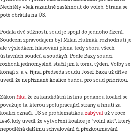
Nechtěly však razantně zasáhnout do voleb. Strana se
poté obrátila na ÚS.
Podala dvě stížnosti, soud je spojil do jednoho řízení.
Soudcem zpravodajem byl Milan Hulmák, rozhodnutí je
ale výsledkem hlasování pléna, tedy sboru všech
ústavních soudců a soudkyň. Podle Baxy soudci
rozhodli jednomyslně, stačil jim k tomu týden. Volby se
konají 3. a 4. října, předseda soudu Josef Baxa už dříve
uvedl, že nepřiznané koalice budou pro soud prioritou.
Zákon
říká
, že za kandidátní listinu podanou koalicí se
považuje ta, kterou spolupracující strany a hnutí za
koalici označí. ÚS se problematikou
zabýval
už v roce
1996, kdy uvedl, že vytvoření koalice je "volní akt", který
nepodléhá dalšímu schvalování či přezkoumávání