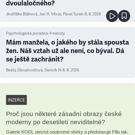
dvoulaločného?
Jindřiška Bláhová
,
Jan H. Vitvar
,
Pavel Turek
•
8. 8. 2026
Psychologická poradna
•
4
minuty
Mám manžela, o jakého by stála spousta
žen. Náš vztah už ale není, co býval. Dá
se ještě zachránit?
Beáta Obradovičová
,
Denník N
•
8. 8. 2026
INZERCE
Proč jsou některé zásadní obrazy české
moderny po desetiletí neviditelné?
Galerie KODL otevírá soukromé sbírky a představuje Fillu tak,