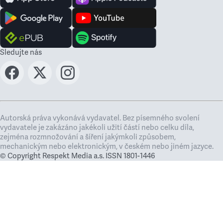
Sledujte nás
Autorská práva vykonává vydavatel. Bez písemného svolení
vydavatele je zakázáno jakékoli užití částí nebo celku díla,
zejména rozmnožování a šíření jakýmkoli způsobem,
mechanickým nebo elektronickým, v českém nebo jiném jazyce.
© Copyright Respekt Media a.s. ISSN 1801-1446