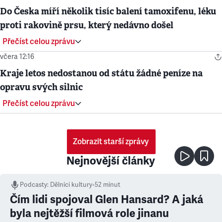
Do Česka míří několik tisíc balení tamoxifenu, léku
proti rakovině prsu, který nedávno došel
Přečíst celou zprávu
včera 12:16
Kraje letos nedostanou od státu žádné peníze na
opravu svých silnic
Přečíst celou zprávu
Zobrazit starší zprávy
Nejnovější články
Podcasty
:
Dělníci kultury
•
52 minut
Čím lidi spojoval Glen Hansard? A jaká
byla nejtěžší filmová role jinanu