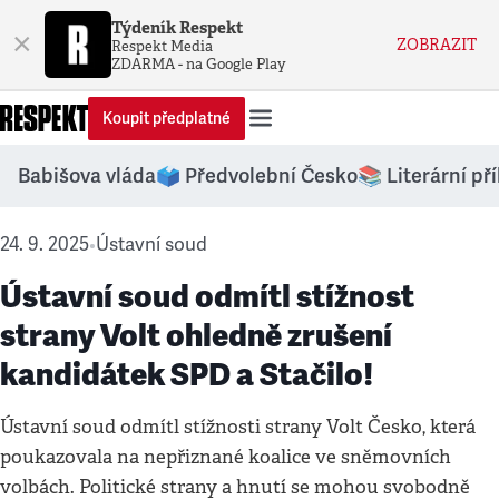
Týdeník Respekt
×
ZOBRAZIT
Respekt Media
ZDARMA - na Google Play
Koupit předplatné
Babišova vláda
🗳️ Předvolební Česko
📚 Literární př
24. 9. 2025
Ústavní soud
•
Ústavní soud odmítl stížnost
strany Volt ohledně zrušení
kandidátek SPD a Stačilo!
Ústavní soud odmítl stížnosti strany Volt Česko, která
poukazovala na nepřiznané koalice ve sněmovních
volbách. Politické strany a hnutí se mohou svobodně