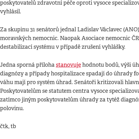
poskytovatelů zdravotní péče oproti vysoce speciali
vyhlásil.
Za skupinu 31 senátorů jednal Ladislav Václavec (ANO),
moravských nemocnic. Naopak Asociace nemocnic ČR, k
destabilizací systému v případě zrušení vyhlášky.
Jedna sporná příloha
stanovuje
hodnotu bodů, výši úh
diagnózy a případy hospitalizace spadají do úhrady fo
váhu mají pro systém úhrad. Senátoři kritizovali hlavn
Poskytovatelům se statutem centra vysoce specializov
zatímco jiným poskytovatelům úhrady za tytéž diagnóz
polovinu.
čtk, tb