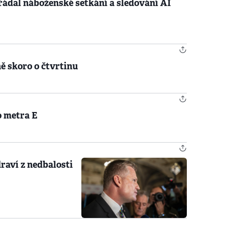
ádal náboženské setkání a sledování AI
ě skoro o čtvrtinu
o metra E
raví z nedbalosti