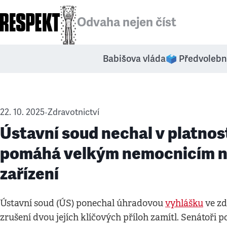
Odvaha nejen číst
Babišova vláda
🗳️ Předvolebn
22. 10. 2025
Zdravotnictví
•
Ústavní soud nechal v platnos
pomáhá velkým nemocnicím na
zařízení
Ústavní soud (ÚS) ponechal úhradovou
vyhlášku
ve zd
zrušení dvou jejích klíčových příloh zamítl. Senátoři 