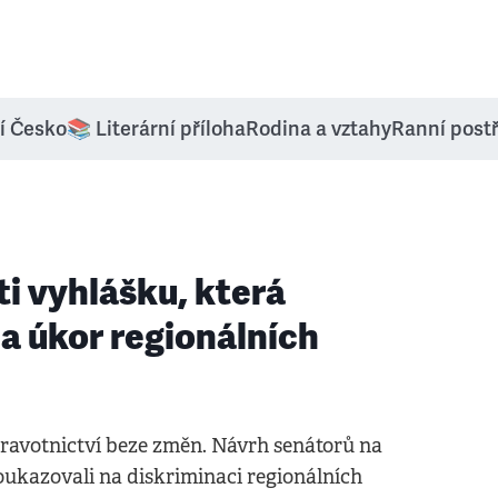
í Česko
📚 Literární příloha
Rodina a vztahy
Ranní post
ti vyhlášku, která
 úkor regionálních
ravotnictví beze změn. Návrh senátorů na
poukazovali na diskriminaci regionálních