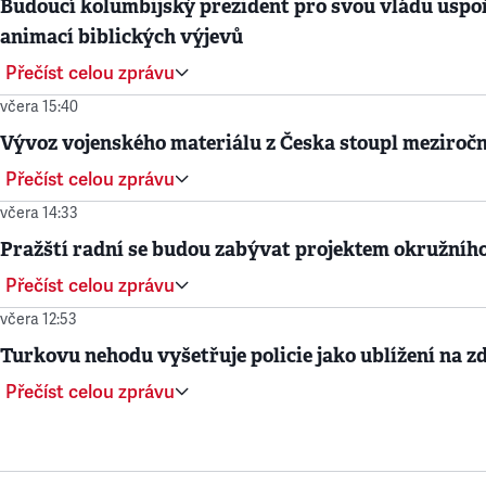
Budoucí kolumbijský prezident pro svou vládu uspoř
animací biblických výjevů
Přečíst celou zprávu
včera 15:40
Vývoz vojenského materiálu z Česka stoupl meziročn
Přečíst celou zprávu
včera 14:33
Pražští radní se budou zabývat projektem okružníh
Přečíst celou zprávu
včera 12:53
Turkovu nehodu vyšetřuje policie jako ublížení na zd
Přečíst celou zprávu