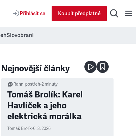
Přihlásit se
Koupit předplatné
řeh
Slovobraní
Nejnovější články
Ranní postřeh
•
2
minuty
Tomáš Brolík: Karel
Havlíček a jeho
elektrická morálka
Tomáš Brolík
•
6. 8. 2026