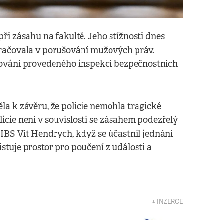
při zásahu na fakultě. Jeho stížnosti dnes
kračovala v porušování mužových práv.
třování provedeného inspekcí bezpečnostních
a k závěru, že policie nemohla tragické
licie není v souvislosti se zásahem podezřelý
GIBS Vít Hendrych, když se účastnil jednání
tuje prostor pro poučení z události a
↓ INZERCE