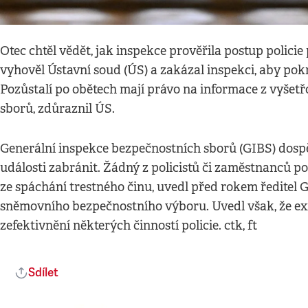
Otec chtěl vědět, jak inspekce prověřila postup policie 
vyhověl Ústavní soud (ÚS) a zakázal inspekci, aby po
Pozůstalí po obětech mají právo na informace z vyše
sborů, zdůraznil ÚS.
Generální inspekce bezpečnostních sborů (GIBS) dospěl
události zabránit. Žádný z policistů či zaměstnanců po
ze spáchání trestného činu, uvedl před rokem ředitel 
sněmovního bezpečnostního výboru. Uvedl však, že exis
zefektivnění některých činností policie. ctk, ft
Sdílet