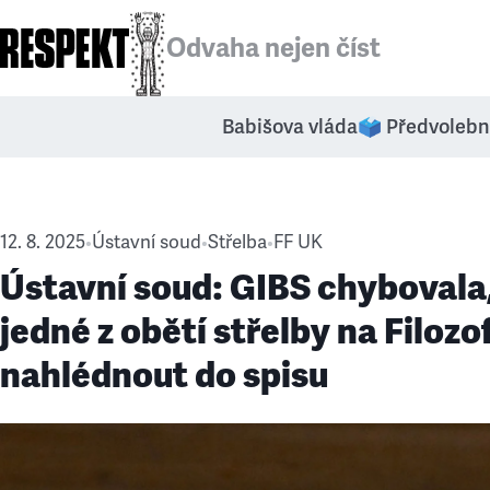
Odvaha nejen číst
Babišova vláda
🗳️ Předvolebn
12. 8. 2025
Ústavní soud
Střelba
FF UK
•
•
•
Ústavní soud: GIBS chybovala
jedné z obětí střelby na Filozo
nahlédnout do spisu