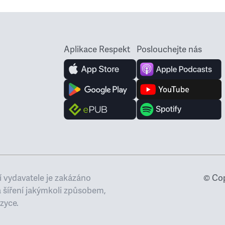
Aplikace Respekt
Poslouchejte nás
 vydavatele je zakázáno
© Cop
a šíření jakýmkoli způsobem,
zyce.