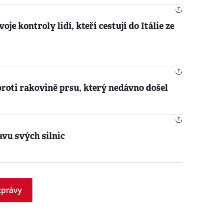
je kontroly lidí, kteří cestují do Itálie ze
proti rakovině prsu, který nedávno došel
avu svých silnic
zprávy