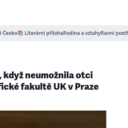
í Česko
📚 Literární příloha
Rodina a vztahy
Ranní post
, když neumožnila otci
fické fakultě UK v Praze