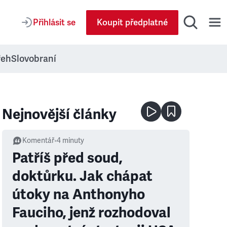
Přihlásit se
Koupit předplatné
řeh
Slovobraní
Nejnovější články
Komentář
•
4
minuty
Patříš před soud,
doktůrku. Jak chápat
útoky na Anthonyho
Fauciho, jenž rozhodoval