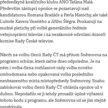
předsedkyně koaličního klubu ANO Taťána Malá.
Především zástupci opozice se pozastavují nad
kandidaturou Romana Bradáče a Pavla Matochy, ale také
Luboše Xavera Veselého a Jiřího Šlégra. Poukazují na
možné pletichy při volbě generálního ředitele
veřejnoprávní televize i na nezákonné odvolání dozorčí
komise Rady České televize.
Návrh na volbu členů Rady ČT má přitom Sněmovna na
programu schůze, která začne dnes odpoledne. Je na
něm i volba člena rozhlasové rady, volba nového
ombudsmana nebo opakovaná volba posledního
neobsazeného místa místopředsedy Sněmovny. Snahu
zablokovat volbu členů Rady ČT ohlásila opozice už v
dubnu. Nepodařilo se jí tehdy prosadit úplné vyřazení
tohoto bodu z programu, ale Sněmovna už se jím stejně
nezabývala.