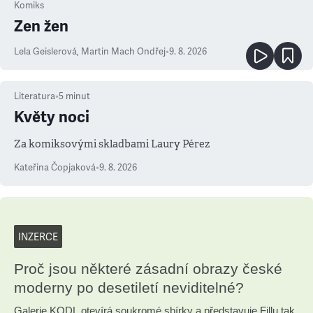
Komiks
Zen žen
Lela Geislerová
,
Martin Mach Ondřej
•
9. 8. 2026
Literatura
•
5
minut
Květy noci
Za komiksovými skladbami Laury Pérez
Kateřina Čopjaková
•
9. 8. 2026
INZERCE
Proč jsou některé zásadní obrazy české
moderny po desetiletí neviditelné?
Galerie KODL otevírá soukromé sbírky a představuje Fillu tak,