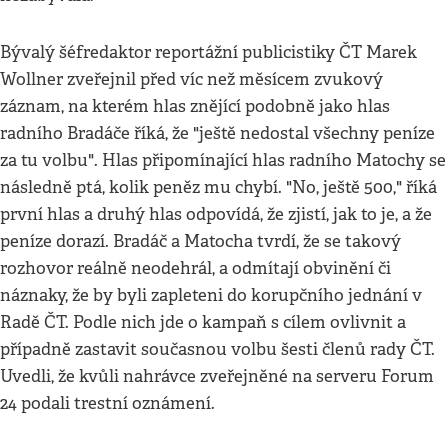
Bývalý šéfredaktor reportážní publicistiky ČT Marek
Wollner zveřejnil před víc než měsícem zvukový
záznam, na kterém hlas znějící podobně jako hlas
radního Bradáče říká, že "ještě nedostal všechny peníze
za tu volbu". Hlas připomínající hlas radního Matochy se
následně ptá, kolik peněz mu chybí. "No, ještě 500," říká
první hlas a druhý hlas odpovídá, že zjistí, jak to je, a že
peníze dorazí. Bradáč a Matocha tvrdí, že se takový
rozhovor reálně neodehrál, a odmítají obvinění či
náznaky, že by byli zapleteni do korupčního jednání v
Radě ČT. Podle nich jde o kampaň s cílem ovlivnit a
případně zastavit současnou volbu šesti členů rady ČT.
Uvedli, že kvůli nahrávce zveřejněné na serveru Forum
24 podali trestní oznámení.