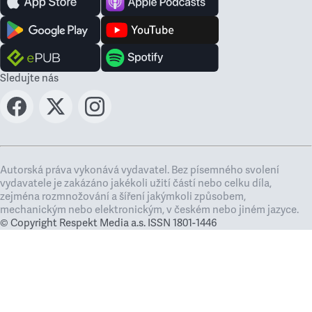
Sledujte nás
Autorská práva vykonává vydavatel. Bez písemného svolení
vydavatele je zakázáno jakékoli užití částí nebo celku díla,
zejména rozmnožování a šíření jakýmkoli způsobem,
mechanickým nebo elektronickým, v českém nebo jiném jazyce.
© Copyright Respekt Media a.s. ISSN 1801-1446