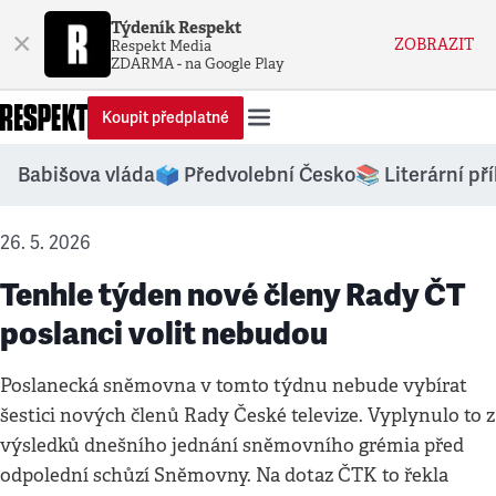
Týdeník Respekt
×
ZOBRAZIT
Respekt Media
ZDARMA - na Google Play
Koupit předplatné
Babišova vláda
🗳️ Předvolební Česko
📚 Literární př
26. 5. 2026
Tenhle týden nové členy Rady ČT
poslanci volit nebudou
Poslanecká sněmovna v tomto týdnu nebude vybírat
šestici nových členů Rady České televize. Vyplynulo to z
výsledků dnešního jednání sněmovního grémia před
odpolední schůzí Sněmovny. Na dotaz ČTK to řekla