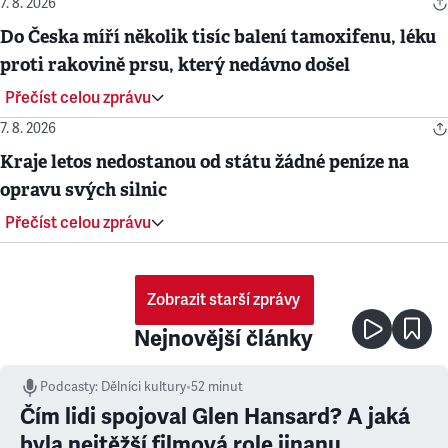
7. 8. 2026
Do Česka míří několik tisíc balení tamoxifenu, léku
proti rakovině prsu, který nedávno došel
Přečíst celou zprávu
7. 8. 2026
Kraje letos nedostanou od státu žádné peníze na
opravu svých silnic
Přečíst celou zprávu
Zobrazit starší zprávy
Nejnovější články
Podcasty
:
Dělníci kultury
•
52 minut
Čím lidi spojoval Glen Hansard? A jaká
byla nejtěžší filmová role jinanu