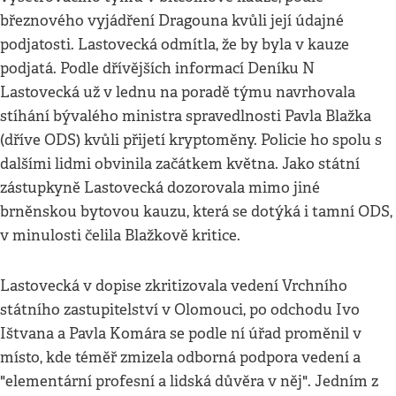
březnového vyjádření Dragouna kvůli její údajné
podjatosti. Lastovecká odmítla, že by byla v kauze
podjatá. Podle dřívějších informací Deníku N
Lastovecká už v lednu na poradě týmu navrhovala
stíhání bývalého ministra spravedlnosti Pavla Blažka
(dříve ODS) kvůli přijetí kryptoměny. Policie ho spolu s
dalšími lidmi obvinila začátkem května. Jako státní
zástupkyně Lastovecká dozorovala mimo jiné
brněnskou bytovou kauzu, která se dotýká i tamní ODS,
v minulosti čelila Blažkově kritice.
Lastovecká v dopise zkritizovala vedení Vrchního
státního zastupitelství v Olomouci, po odchodu Ivo
Ištvana a Pavla Komára se podle ní úřad proměnil v
místo, kde téměř zmizela odborná podpora vedení a
"elementární profesní a lidská důvěra v něj". Jedním z