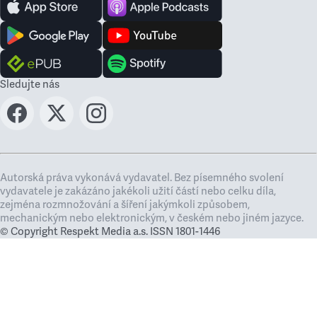
Sledujte nás
Autorská práva vykonává vydavatel. Bez písemného svolení
vydavatele je zakázáno jakékoli užití částí nebo celku díla,
zejména rozmnožování a šíření jakýmkoli způsobem,
mechanickým nebo elektronickým, v českém nebo jiném jazyce.
© Copyright Respekt Media a.s. ISSN 1801-1446