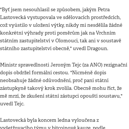
"Byť jsem nesouhlasil se způsobem, jakým Petra
Lastovecká vystupovala ve sdělovacích prostředcích,
což vyústilo v uložení výtky, nikdy mi nesdělila žádné
konkrétní výhrady proti poměrům jak na Vrchním
státním zastupitelství v Olomouci, tak ani v soustavě
státního zastupitelství obecně," uvedl Dragoun.
Ministr spravedlnosti Jeroným Tejc (za ANO) rezignační
dopis obdržel formální cestou. "Nicméně dopis
neobsahuje žádné odůvodnění, proč paní státní
zástupkyně takový krok zvolila. Obecně mohu říct, že
mě mrzí, že zkušení státní zástupci opouští soustavu,"
uvedl Tejc.
Lastovecká byla koncem ledna vyloučena z
vyšetřovacího týmu v bitcoinové kauze, podle