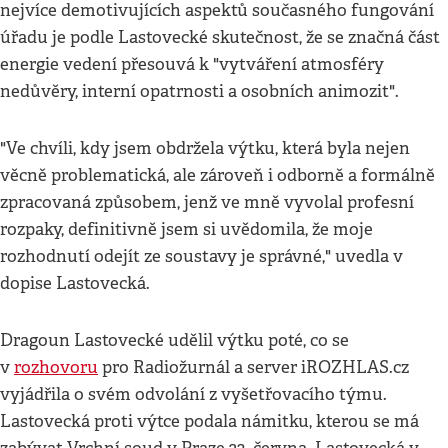
nejvíce demotivujících aspektů současného fungování
úřadu je podle Lastovecké skutečnost, že se značná část
energie vedení přesouvá k "vytváření atmosféry
nedůvěry, interní opatrnosti a osobních animozit".
"Ve chvíli, kdy jsem obdržela výtku, která byla nejen
věcně problematická, ale zároveň i odborně a formálně
zpracovaná způsobem, jenž ve mně vyvolal profesní
rozpaky, definitivně jsem si uvědomila, že moje
rozhodnutí odejít ze soustavy je správné," uvedla v
dopise Lastovecká.
Dragoun Lastovecké udělil výtku poté, co se
v
rozhovoru
pro Radiožurnál a server iROZHLAS.cz
vyjádřila o svém odvolání z vyšetřovacího týmu.
Lastovecká proti výtce podala námitku, kterou se má