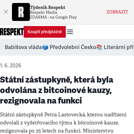
Týdeník Respekt
×
ZOBRAZIT
Respekt Media
ZDARMA - na Google Play
Koupit předplatné
Babišova vláda
🗳️ Předvolební Česko
📚 Literární př
1. 6. 2026
Státní zástupkyně, která byla
odvolána z bitcoinové kauzy,
rezignovala na funkci
Státní zástupkyně Petra Lastovecká, kterou nadřízení
odvolali z vyšetřovacího týmu k bitcoinové kauze,
rezignovala po 25 letech na funkci. Ministerstvu