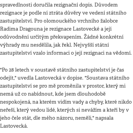
spravedlnosti doručila rezignační dopis. Důvodem
rezignace je podle ní ztráta důvěry ve vedení státního
zastupitelství. Pro olomouckého vrchního žalobce
Radima Dragouna je rezignace Lastovecké a její
odůvodnění určitým překvapením. Žádné konkrétní
výhrady mu nesdělila, jak řekl. Nejvyšší státní
zastupitelství vzalo informaci o její rezignaci na vědomí.
"Po 28 letech v soustavě státního zastupitelství je čas
odejít," uvedla Lastovecká v dopise. "Soustava státního
zastupitelství se pro mě proměnila v prostor, který mi
nemá už co nabídnout, kde jsem dlouhodobě
nespokojená, na kterém vidím vady a chyby, které nikdo
neřeší, který vedou lidé, kterých si nevážím a kteří by v
jeho čele stát, dle mého názoru, neměli," napsala
Lastovecká.