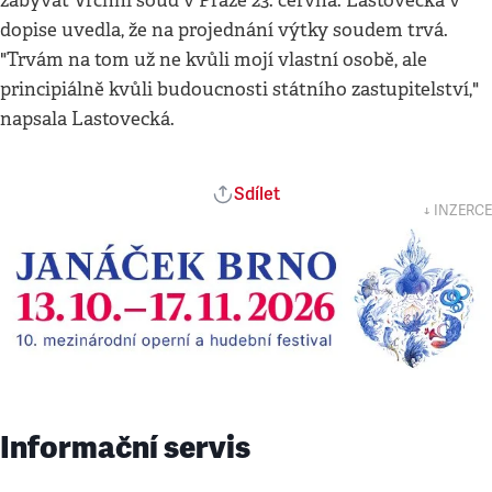
zabývat Vrchní soud v Praze 23. června. Lastovecká v
dopise uvedla, že na projednání výtky soudem trvá.
"Trvám na tom už ne kvůli mojí vlastní osobě, ale
principiálně kvůli budoucnosti státního zastupitelství,"
napsala Lastovecká.
Sdílet
↓ INZERCE
Informační servis