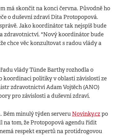
ém má skončit na konci června. Původně ho
če o duševní zdraví Dita Protopopová.
 správě. Jako koordinátor tak nejspíš bude
va zdravotnictví. "Nový koordinátor bude
, že chce věc konzultovat s radou vlády a
úřadu vlády Tünde Barthy rozhodla o
oordinaci politiky v oblasti závislostí ze
nistr zdravotnictví Adam Vojtěch (ANO)
ry pro závislosti a duševní zdraví.
. Bém minulý týden serveru
Novinky.cz
po
dl na tom, že Protopopová agendu řídit
, nemá respekt expertů na protidrogovou