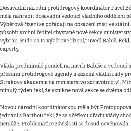
Dosavadní národní protidrogový koordinátor Pavel B
měla nahradit dosavadní vedoucí vládního oddělení pé
Výběrová řízení se pořádají na obsazení míst ve státní
působit vrchní ředitel chystané nové sekce ministerst
vybrán. Bude na to výběrové řízení," uvedl Babiš. Řekl
experty.
Vláda předminulé pondělí na návrh Babiše a vedoucí 
přesunu protidrogové agendy a zázemí vládní rady pro k
Strakovy akademie na ministerstvo zdravotnictví. Mi
minulý týden řekl, že vznikne nová sekce se dvěma odbo
Novou národní koordinátorkou měla být Protopopová
jednání s Barthou řekl, že se s šéfkou úřadu vlády sho
nemůže. Problematice závislostí se dosud nevěnovala