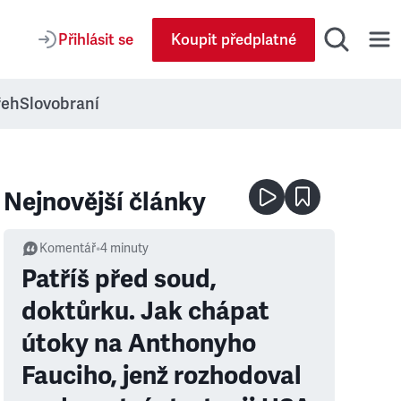
Přihlásit se
Koupit předplatné
řeh
Slovobraní
Nejnovější články
Komentář
•
4
minuty
Patříš před soud,
doktůrku. Jak chápat
útoky na Anthonyho
Fauciho, jenž rozhodoval