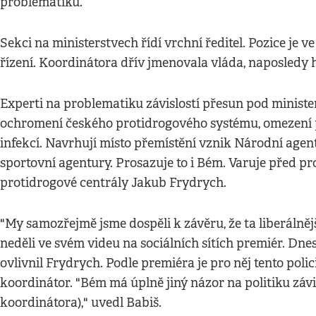
problematiku.
Sekci na ministerstvech řídí vrchní ředitel. Pozice je v
řízení. Koordinátora dřív jmenovala vláda, naposledy 
Experti na problematiku závislostí přesun pod minister
ochromení českého protidrogového systému, omezení pé
infekcí. Navrhují místo přemístění vznik Národní agen
sportovní agentury. Prosazuje to i Bém. Varuje před pr
protidrogové centrály Jakub Frydrych.
"My samozřejmě jsme dospěli k závěru, že ta liberálnějš
neděli ve svém videu na sociálních sítích premiér. Dnes
ovlivnil Frydrych. Podle premiéra je pro něj tento pol
koordinátor. "Bém má úplně jiný názor na politiku závi
koordinátora)," uvedl Babiš.