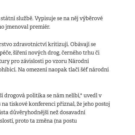
e státní službě. Vypisuje se na něj výběrové
ho jmenoval premiér.
stvo zdravotnictví kritizují. Obávají se
če, šíření nových drog, černého trhu či
tury pro závislosti po vzoru Národní
ohibicí. Na omezení naopak tlačí šéf národní
í drogová politika se nám nelíbí," uvedl v
 na tiskové konferenci přiznal, že jeho postoj
icista důvěryhodnější než dosavadní
slostí, proto ta změna (na postu