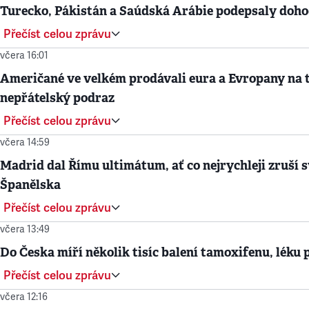
Turecko, Pákistán a Saúdská Arábie podepsaly doh
Přečíst celou zprávu
včera 16:01
Američané ve velkém prodávali eura a Evropany na t
nepřátelský podraz
Přečíst celou zprávu
včera 14:59
Madrid dal Římu ultimátum, ať co nejrychleji zruší svo
Španělska
Přečíst celou zprávu
včera 13:49
Do Česka míří několik tisíc balení tamoxifenu, léku 
Přečíst celou zprávu
včera 12:16