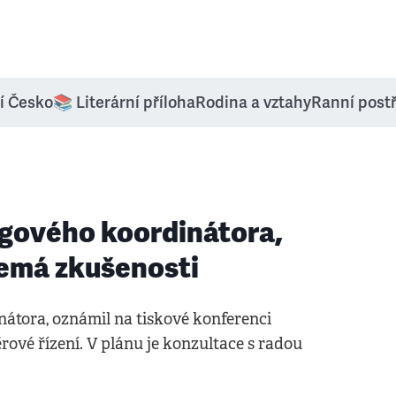
í Česko
📚 Literární příloha
Rodina a vztahy
Ranní post
gového koordinátora,
nemá zkušenosti
átora, oznámil na tiskové konferenci
rové řízení. V plánu je konzultace s radou