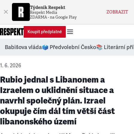
Týdeník Respekt
×
ZOBRAZIT
Respekt Media
ZDARMA - na Google Play
Koupit předplatné
Babišova vláda
🗳️ Předvolební Česko
📚 Literární př
1. 6. 2026
Rubio jednal s Libanonem a
Izraelem o uklidnění situace a
navrhl společný plán. Izrael
okupuje čím dál tím větší část
libanonského území