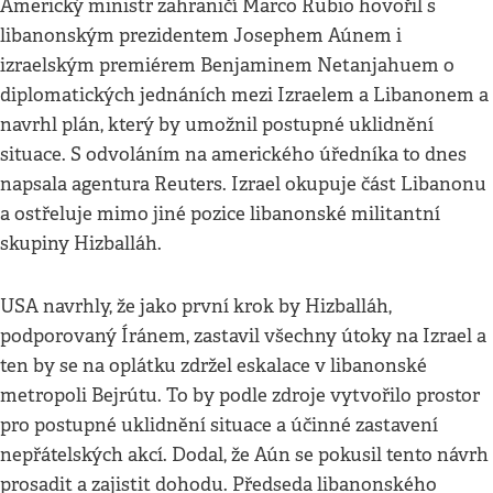
Americký ministr zahraničí Marco Rubio hovořil s
libanonským prezidentem Josephem Aúnem i
izraelským premiérem Benjaminem Netanjahuem o
diplomatických jednáních mezi Izraelem a Libanonem a
navrhl plán, který by umožnil postupné uklidnění
situace. S odvoláním na amerického úředníka to dnes
napsala agentura Reuters. Izrael okupuje část Libanonu
a ostřeluje mimo jiné pozice libanonské militantní
skupiny Hizballáh.
USA navrhly, že jako první krok by Hizballáh,
podporovaný Íránem, zastavil všechny útoky na Izrael a
ten by se na oplátku zdržel eskalace v libanonské
metropoli Bejrútu. To by podle zdroje vytvořilo prostor
pro postupné uklidnění situace a účinné zastavení
nepřátelských akcí. Dodal, že Aún se pokusil tento návrh
prosadit a zajistit dohodu. Předseda libanonského