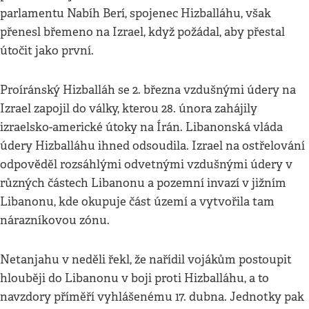
parlamentu Nabíh Berí, spojenec Hizballáhu, však
přenesl břemeno na Izrael, když požádal, aby přestal
útočit jako první.
Proíránský Hizballáh se 2. března vzdušnými údery na
Izrael zapojil do války, kterou 28. února zahájily
izraelsko-americké útoky na Írán. Libanonská vláda
údery Hizballáhu ihned odsoudila. Izrael na ostřelování
odpověděl rozsáhlými odvetnými vzdušnými údery v
různých částech Libanonu a pozemní invazí v jižním
Libanonu, kde okupuje část území a vytvořila tam
nárazníkovou zónu.
Netanjahu v neděli řekl, že nařídil vojákům postoupit
hlouběji do Libanonu v boji proti Hizballáhu, a to
navzdory příměří vyhlášenému 17. dubna. Jednotky pak