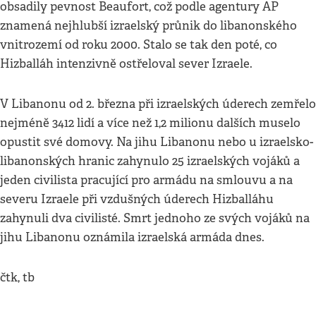
obsadily pevnost Beaufort, což podle agentury AP
znamená nejhlubší izraelský průnik do libanonského
vnitrozemí od roku 2000. Stalo se tak den poté, co
Hizballáh intenzivně ostřeloval sever Izraele.
V Libanonu od 2. března při izraelských úderech zemřelo
nejméně 3412 lidí a více než 1,2 milionu dalších muselo
opustit své domovy. Na jihu Libanonu nebo u izraelsko-
libanonských hranic zahynulo 25 izraelských vojáků a
jeden civilista pracující pro armádu na smlouvu a na
severu Izraele při vzdušných úderech Hizballáhu
zahynuli dva civilisté. Smrt jednoho ze svých vojáků na
jihu Libanonu oznámila izraelská armáda dnes.
čtk, tb