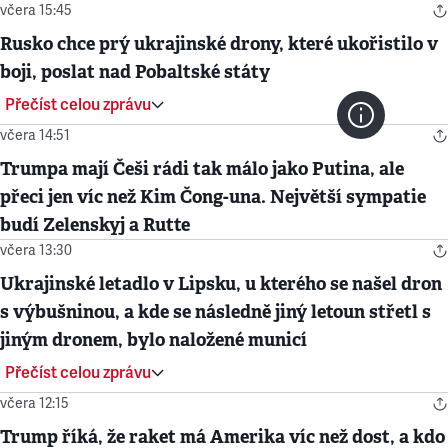
včera 15:45
Rusko chce prý ukrajinské drony, které ukořistilo v
boji, poslat nad Pobaltské státy
Přečíst celou zprávu
včera 14:51
Trumpa mají Češi rádi tak málo jako Putina, ale
přeci jen víc než Kim Čong-una. Největší sympatie
budí Zelenskyj a Rutte
včera 13:30
Ukrajinské letadlo v Lipsku, u kterého se našel dron
s výbušninou, a kde se následně jiný letoun střetl s
jiným dronem, bylo naložené municí
Přečíst celou zprávu
včera 12:15
Trump říká, že raket má Amerika víc než dost, a kdo