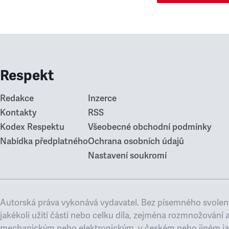
Respekt
Redakce
Inzerce
Kontakty
RSS
Kodex Respektu
Všeobecné obchodní podmínky
Nabídka předplatného
Ochrana osobních údajů
Nastavení soukromí
Autorská práva vykonává vydavatel. Bez písemného svolení
jakékoli užití částí nebo celku díla, zejména rozmnožování 
mechanickým nebo elektronickým, v českém nebo jiném ja