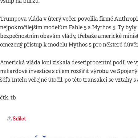
vstup na burzu.
Trumpova vláda v úterý večer povolila firmě Anthropic
nejpokročilejším modelům Fable 5 a Mythos 5. Ty byly
bezpečnostním obavám vlády, třebaže americké minist
omezený přístup k modelu Mythos 5 pro některé důvě
Americká vláda loni získala desetiprocentní podíl ve v
miliardové investice s cílem rozšířit výrobu ve Spoje
šéfa Intelu veřejně útočil, po této transakci se vztahy s
čtk, tb
Sdílet