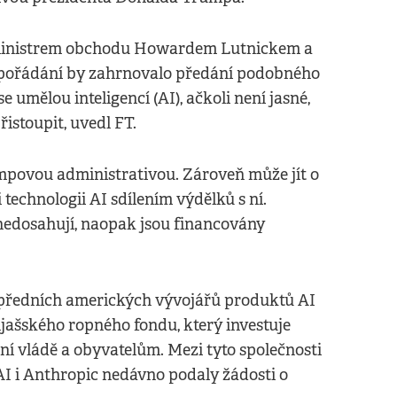
, ministrem obchodu Howardem Lutnickem a
spořádání by zahrnovalo předání podobného
umělou inteligencí (AI), ačkoli není jasné,
istoupit, uvedl FT.
umpovou administrativou. Zároveň může jít o
technologii AI sdílením výdělků s ní.
nedosahují, naopak jsou financovány
 předních amerických vývojářů produktů AI
ljašského ropného fondu, který investuje
tní vládě a obyvatelům. Mezi tyto společnosti
AI i Anthropic nedávno podaly žádosti o