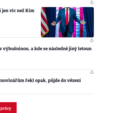
i jen víc než Kim
s výbušninou, a kde se následně jiný letoun
 novinářům řekl opak, půjde do vězení
zprávy