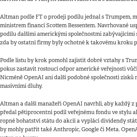
Altman podle FT o prodeji podílu jednal s Trumpem
ministrem financí Scottem Bessentem. Navrhované u
podílu dalšími americkými společnostmi zabývajícími se 
zda by ostatní firmy byly ochotné k takovému kroku př
Podle listu by krok pomohl zajistit dobré vztahy s Tr
pokus zastavit rostoucí odpor americké veřejnosti vůči 
Nicméně OpenAI ani další podobné společnosti zisků 
masivními dluhy.
Altman a další manažeři OpenAI navrhli, aby každý z
předal pětiprocentní podíl veřejnému fondu ve stylu a
ropné bohatství státu do akcií a vyplácí dividendy stá
by mohly patřit také Anthropic, Google či Meta. Open