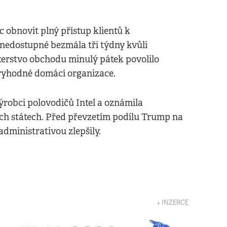
 obnovit plný přístup klientů k
 nedostupné bezmála tři týdny kvůli
erstvo obchodu minulý pátek povolilo
ryhodné domácí organizace.
ýrobci polovodičů Intel a oznámila
ných státech. Před převzetím podílu Trump na
 administrativou zlepšily.
↓ INZERCE