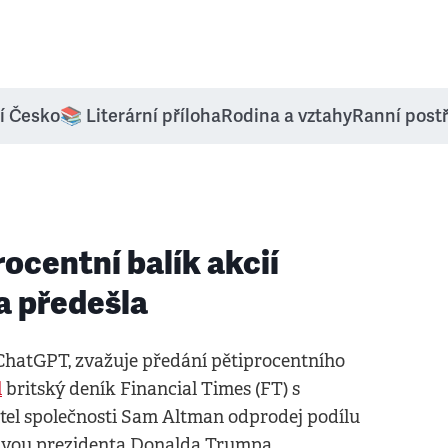
í Česko
📚 Literární příloha
Rodina a vztahy
Ranní post
ocentní balík akcií
a předešla
 ChatGPT, zvažuje předání pětiprocentního
l
britský deník Financial Times (FT) s
itel společnosti Sam Altman odprodej podílu
tivou prezidenta Donalda Trumpa.