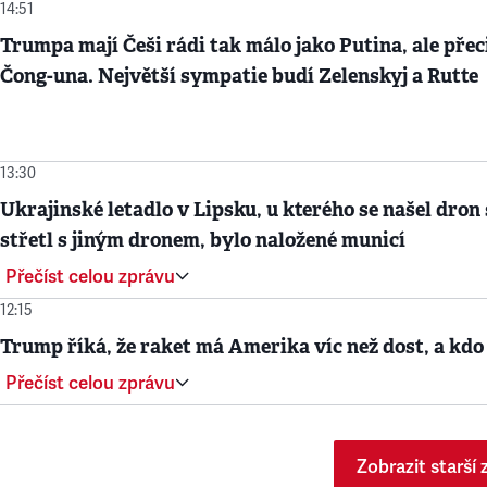
14:51
Trumpa mají Češi rádi tak málo jako Putina, ale přec
Čong-una. Největší sympatie budí Zelenskyj a Rutte
13:30
Ukrajinské letadlo v Lipsku, u kterého se našel dron 
střetl s jiným dronem, bylo naložené municí
Přečíst celou zprávu
12:15
Trump říká, že raket má Amerika víc než dost, a kdo
Přečíst celou zprávu
Zobrazit starší 