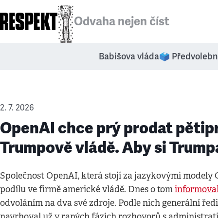
Odvaha nejen číst
Babišova vláda
🗳️ Předvolebn
2. 7. 2026
OpenAI chce prý prodat pětipr
Trumpově vládě. Aby si Trump
Společnost OpenAI, která stojí za jazykovými modely
podílu ve firmě americké vládě. Dnes o tom
informova
odvoláním na dva své zdroje. Podle nich generální řed
navrhoval už v raných fázích rozhovorů s administra