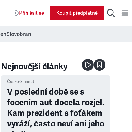
Přihlásit se
Koupit předplatné
řeh
Slovobraní
Nejnovější články
Česko
•
8
minut
V poslední době se s
focením aut docela rozjel.
Kam prezident s foťákem
vyráží, často neví ani jeho