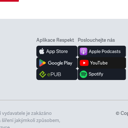
Aplikace Respekt
Poslouchejte nás
 vydavatele je zakázáno
© Cop
a šíření jakýmkoli způsobem,
zyce.