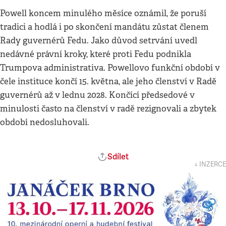
Powell koncem minulého měsíce oznámil, že poruší
tradici a hodlá i po skončení mandátu zůstat členem
Rady guvernérů Fedu. Jako důvod setrvání uvedl
nedávné právní kroky, které proti Fedu podnikla
Trumpova administrativa. Powellovo funkční období v
čele instituce končí 15. května, ale jeho členství v Radě
guvernérů až v lednu 2028. Končící předsedové v
minulosti často na členství v radě rezignovali a zbytek
období nedosluhovali.
Sdílet
↓ INZERCE