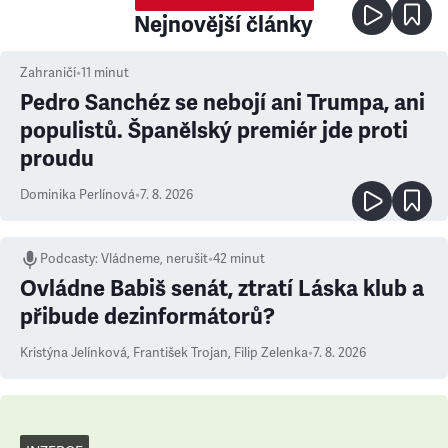
Nejnovější články
Zahraničí
•
11
minut
Pedro Sanchéz se nebojí ani Trumpa, ani
populistů. Španělský premiér jde proti
proudu
Dominika Perlínová
•
7. 8. 2026
Podcasty
:
Vládneme, nerušit
•
42 minut
Ovládne Babiš senát, ztratí Láska klub a
přibude dezinformátorů?
Kristýna Jelínková
,
František Trojan
,
Filip Zelenka
•
7. 8. 2026