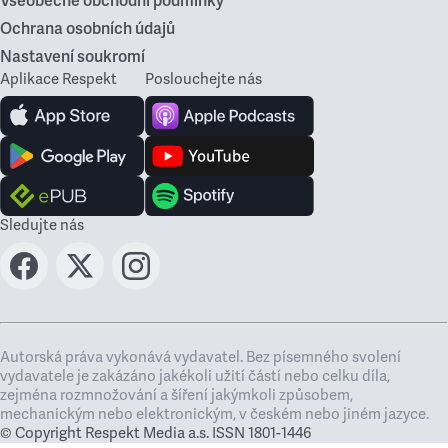
Všeobecné obchodní podmínky
Ochrana osobních údajů
Nastavení soukromí
Aplikace Respekt
Poslouchejte nás
Sledujte nás
Autorská práva vykonává vydavatel. Bez písemného svolení
vydavatele je zakázáno jakékoli užití částí nebo celku díla,
zejména rozmnožování a šíření jakýmkoli způsobem,
mechanickým nebo elektronickým, v českém nebo jiném jazyce.
© Copyright Respekt Media a.s. ISSN 1801-1446