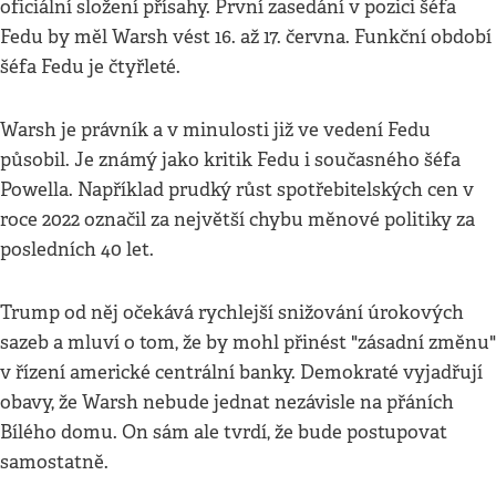
oficiální složení přísahy. První zasedání v pozici šéfa
Fedu by měl Warsh vést 16. až 17. června. Funkční období
šéfa Fedu je čtyřleté.
Warsh je právník a v minulosti již ve vedení Fedu
působil. Je známý jako kritik Fedu i současného šéfa
Powella. Například prudký růst spotřebitelských cen v
roce 2022 označil za největší chybu měnové politiky za
posledních 40 let.
Trump od něj očekává rychlejší snižování úrokových
sazeb a mluví o tom, že by mohl přinést "zásadní změnu"
v řízení americké centrální banky. Demokraté vyjadřují
obavy, že Warsh nebude jednat nezávisle na přáních
Bílého domu. On sám ale tvrdí, že bude postupovat
samostatně.