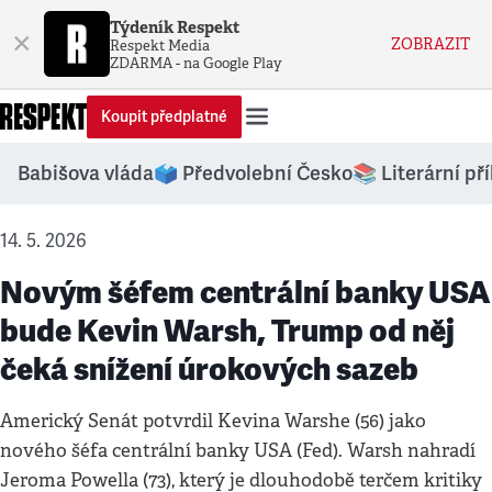
Týdeník Respekt
×
ZOBRAZIT
Respekt Media
ZDARMA - na Google Play
Koupit předplatné
Babišova vláda
🗳️ Předvolební Česko
📚 Literární př
14. 5. 2026
Novým šéfem centrální banky USA
bude Kevin Warsh, Trump od něj
čeká snížení úrokových sazeb
Americký Senát potvrdil Kevina Warshe (56) jako
nového šéfa centrální banky USA (Fed). Warsh nahradí
Jeroma Powella (73), který je dlouhodobě terčem kritiky