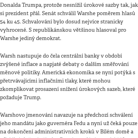
Donalda Trumpa, protože nesnížil úrokové sazby tak, jak
si prezident přál. Senát schválil Warshe poměrem hlasů
54 ku 45. Schvalování bylo dosud nejvíce stranicky
vyhrocené. S republikánskou většinou hlasoval pro
Warshe jediný demokrat.
Warsh nastupuje do čela centrální banky v období
zvýšené inflace a napjaté debaty o dalším směřování
měnové politiky. Americká ekonomika se nyní potýká s
přetrvávajícími inflačními tlaky, které mohou
zkomplikovat prosazení snížení úrokových sazeb, které
požaduje Trump.
Warshovo jmenování navazuje na předchozí schválení
jeho mandátu jako guvernéra Fedu a nyní už čeká pouze
na dokončení administrativních kroků v Bílém domě a