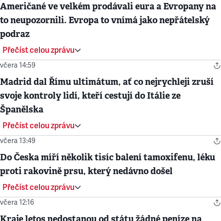
Američané ve velkém prodávali eura a Evropany na
to neupozornili. Evropa to vnímá jako nepřátelský
podraz
Přečíst celou zprávu
včera 14:59
Madrid dal Římu ultimátum, ať co nejrychleji zruší
svoje kontroly lidí, kteří cestují do Itálie ze
Španělska
Přečíst celou zprávu
včera 13:49
Do Česka míří několik tisíc balení tamoxifenu, léku
proti rakovině prsu, který nedávno došel
Přečíst celou zprávu
včera 12:16
Kraje letos nedostanou od státu žádné peníze na