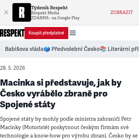
Týdeník Respekt
×
ZOBRAZIT
Respekt Media
ZDARMA - na Google Play
Koupit předplatné
Babišova vláda
🗳️ Předvolební Česko
📚 Literární př
28. 5. 2026
Macinka si představuje, jak by
Česko vyrábělo zbraně pro
Spojené státy
Spojené státy by mohly podle ministra zahraničí Petr
Macinky (Motoristé) poskytnout českým firmám své
technologie a know-how pro výrobu zbraní. Česko by se