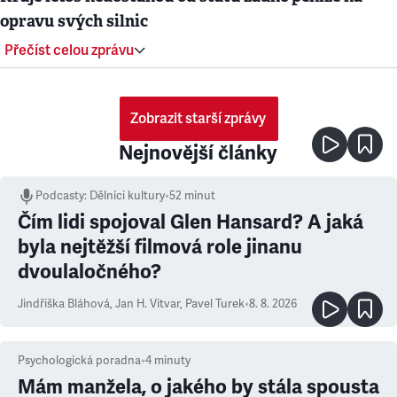
opravu svých silnic
Přečíst celou zprávu
Zobrazit starší zprávy
Nejnovější články
Podcasty
:
Dělníci kultury
•
52 minut
Čím lidi spojoval Glen Hansard? A jaká
byla nejtěžší filmová role jinanu
dvoulaločného?
Jindřiška Bláhová
,
Jan H. Vitvar
,
Pavel Turek
•
8. 8. 2026
Psychologická poradna
•
4
minuty
Mám manžela, o jakého by stála spousta