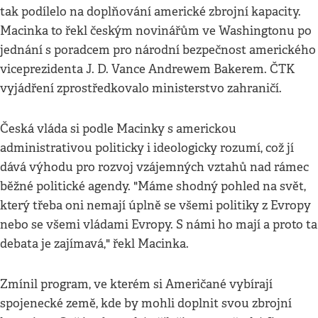
tak podílelo na doplňování americké zbrojní kapacity.
Macinka to řekl českým novinářům ve Washingtonu po
jednání s poradcem pro národní bezpečnost amerického
viceprezidenta J. D. Vance Andrewem Bakerem. ČTK
vyjádření zprostředkovalo ministerstvo zahraničí.
Česká vláda si podle Macinky s americkou
administrativou politicky i ideologicky rozumí, což jí
dává výhodu pro rozvoj vzájemných vztahů nad rámec
běžné politické agendy. "Máme shodný pohled na svět,
který třeba oni nemají úplně se všemi politiky z Evropy
nebo se všemi vládami Evropy. S námi ho mají a proto ta
debata je zajímavá," řekl Macinka.
Zmínil program, ve kterém si Američané vybírají
spojenecké země, kde by mohli doplnit svou zbrojní