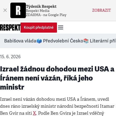
Týdeník Respekt
×
ZOBRAZIT
Respekt Media
ZDARMA - na Google Play
Koupit předplatné
Babišova vláda
🗳️ Předvolební Česko
📚 Literární př
15. 6. 2026
Izrael žádnou dohodou mezi USA a
Íránem není vázán, říká jeho
ministr
Izrael není vázán dohodou mezi USA a Íránem, uvedl
dnes ráno izraelský ministr národní bezpečnosti Itamar
Ben Gvir na síti
X
. Podle Ben Gvira je Izrael vděčný