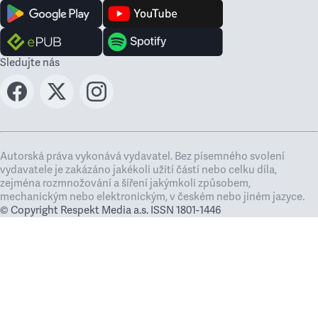
Sledujte nás
Autorská práva vykonává vydavatel. Bez písemného svolení
vydavatele je zakázáno jakékoli užití částí nebo celku díla,
zejména rozmnožování a šíření jakýmkoli způsobem,
mechanickým nebo elektronickým, v českém nebo jiném jazyce.
© Copyright Respekt Media a.s. ISSN 1801-1446