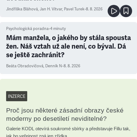
Jindřiška Bláhová
,
Jan H. Vitvar
,
Pavel Turek
•
8. 8. 2026
Psychologická poradna
•
4
minuty
Mám manžela, o jakého by stála spousta
žen. Náš vztah už ale není, co býval. Dá
se ještě zachránit?
Beáta Obradovičová
,
Denník N
•
8. 8. 2026
INZERCE
Proč jsou některé zásadní obrazy české
moderny po desetiletí neviditelné?
Galerie KODL otevírá soukromé sbírky a představuje Fillu tak,
jak ho veřejnost zná jen zřídka.