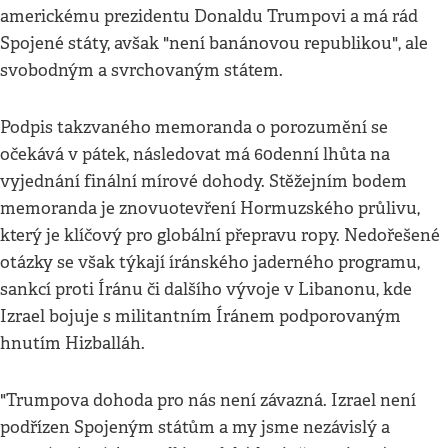
americkému prezidentu Donaldu Trumpovi a má rád
Spojené státy, avšak "není banánovou republikou", ale
svobodným a svrchovaným státem.
Podpis takzvaného memoranda o porozumění se
očekává v pátek, následovat má 60denní lhůta na
vyjednání finální mírové dohody. Stěžejním bodem
memoranda je znovuotevření Hormuzského průlivu,
který je klíčový pro globální přepravu ropy. Nedořešené
otázky se však týkají íránského jaderného programu,
sankcí proti Íránu či dalšího vývoje v Libanonu, kde
Izrael bojuje s militantním Íránem podporovaným
hnutím Hizballáh.
"Trumpova dohoda pro nás není závazná. Izrael není
podřízen Spojeným státům a my jsme nezávislý a