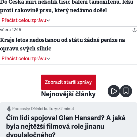
Do Česka míří několik tisíc balení tamoxifenu, léku
proti rakovině prsu, který nedávno došel
Přečíst celou zprávu
včera 12:16
Kraje letos nedostanou od státu žádné peníze na
opravu svých silnic
Přečíst celou zprávu
Zobrazit starší zprávy
Nejnovější články
Podcasty
:
Dělníci kultury
•
52 minut
Čím lidi spojoval Glen Hansard? A jaká
byla nejtěžší filmová role jinanu
dvoulaločného?