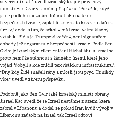
suverénní stát!", uvedl izraelský krajně pravicový
ministr Ben Gvir v ranním příspěvku. "Pokaždé, když
jsme podlehli mezinárodnímu tlaku na úkor
bezpečnosti Izraele, zaplatili jsme za to krvavou daň i s
úroky," dodal s tím, že ačkoliv má Izrael velmi kladný
vztah k USA a je Trumpovi vděčný, není signatářem
dohody, jež negarantuje bezpečnosti Izraele. Podle Ben
Gvira je izraelským cílem zničení Hizballáhu a Izrael se
proto nemůže stáhnout z žádného území, které jeho
vojáci "dobyli a kde zničili teroristickou infrastrukturu".
"Dny, kdy Židé snášeli rány a mlčeli, jsou pryč. Už nikdy
více," uvedl v závěru příspěvku.
Podobně jako Ben Gvir také izraelský ministr obrany
Jisrael Kac uvedl, že se Izrael nestáhne z území, která
zabral v Libanonu a dodal, že pokud Írán kvůli vývoji v
Libanonu zaútočí na Izrael, tak Izrael odpoví