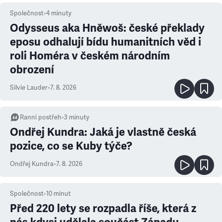
Společnost
•
4
minuty
Odysseus aka Hněwoš: české překlady
eposu odhalují bídu humanitních věd i
roli Homéra v českém národním
obrození
Silvie Lauder
•
7. 8. 2026
Ranní postřeh
•
3
minuty
Ondřej Kundra: Jaká je vlastně česká
pozice, co se Kuby týče?
Ondřej Kundra
•
7. 8. 2026
Společnost
•
10
minut
Před 220 lety se rozpadla říše, která z