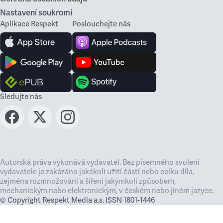
Nastavení soukromí
Aplikace Respekt
Poslouchejte nás
Sledujte nás
Autorská práva vykonává vydavatel. Bez písemného svolení
vydavatele je zakázáno jakékoli užití částí nebo celku díla,
zejména rozmnožování a šíření jakýmkoli způsobem,
mechanickým nebo elektronickým, v českém nebo jiném jazyce.
© Copyright Respekt Media a.s. ISSN 1801-1446