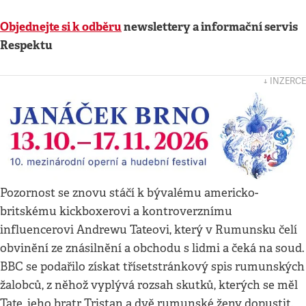
Objednejte si k odběru
newslettery a informační servis
Respektu
↓ INZERCE
Pozornost se znovu stáčí k bývalému americko-
britskému kickboxerovi a kontroverznímu
influencerovi Andrewu Tateovi, který v Rumunsku čelí
obvinění ze znásilnění a obchodu s lidmi a čeká na soud.
BBC se podařilo získat třísetstránkový spis rumunských
žalobců, z něhož vyplývá rozsah skutků, kterých se měl
Tate, jeho bratr Tristan a dvě rumunské ženy dopustit.