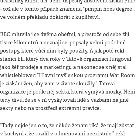
účastníky kurzu učí. Jeho úspěšný absolvent získal PhD
- což ale v tomto případě znamená “pimpin hoes degree”,
ve volném překladu doktorát z kuplířství.
BBC mluvila i se dvěma oběťmi, a přestože od sebe žijí
tisíce kilometrů a neznají se, popsaly velmi podobné
postupy, které vůči nim byly použity. A jak poté řekl
stanici Eli, který dva roky v Tatově organizaci fungoval
jako šéf prodeje a marketingu a nakonec se z něj stal
whistleblower: “Hlavní myšlenkou programu War Room
je získání žen, aby vám v životě sloužily.” Tatova
organizace je podle něj sekta, která vymývá mozky. Není
tedy divu, že se v ní vyskytovali lidé s vazbami na jiné
sekty nebo na prostředí extrémní pravice.
“Tady nejde jen o to, že někdo ženám říká, že mají zůstat
v kuchyni a že rozdíl v odměňování neexistuje,” řekl