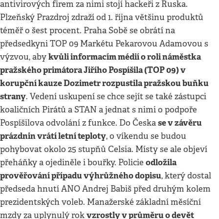
antivirových firem za nimi stojí hackeři z Ruska.
Plzeňský Prazdroj zdraží od 1. října většinu produktů
téměř o šest procent. Praha Sobě se obrátí na
předsedkyni TOP 09 Markétu Pekarovou Adamovou s
kvůli informacím médií o roli náměstka
výzvou, aby
pražského primátora Jiřího Pospíšila (TOP 09) v
korupční kauze Dozimetr rozpustila pražskou buňku
strany
. Vedení uskupení se chce sejít se také zástupci
koaličních Pirátů a STAN a jednat s nimi o podpoře
se v závěru
Pospíšilova odvolání z funkce. Do Česka
prázdnin vrátí letní teploty
, o víkendu se budou
pohybovat okolo 25 stupňů Celsia. Místy se ale objeví
odložila
přeháňky a ojediněle i bouřky. Policie
prověřování případu výhrůžného dopisu
, který dostal
předseda hnutí ANO Andrej Babiš před druhým kolem
prezidentských voleb. Manažerské základní měsíční
vzrostly v průměru o devět
mzdy za uplynulý rok