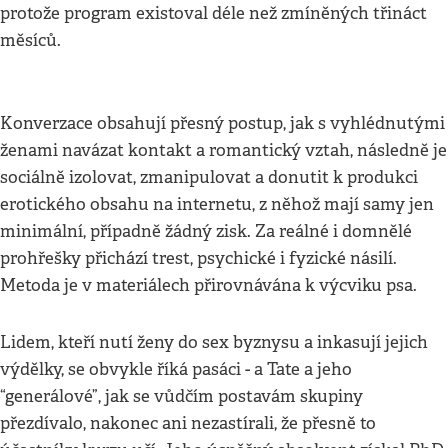
protože program existoval déle než zmíněných třináct
měsíců.
Konverzace obsahují přesný postup, jak s vyhlédnutými
ženami navázat kontakt a romantický vztah, následně je
sociálně izolovat, zmanipulovat a donutit k produkci
erotického obsahu na internetu, z něhož mají samy jen
minimální, případně žádný zisk. Za reálné i domnělé
prohřešky přichází trest, psychické i fyzické násilí.
Metoda je v materiálech přirovnávána k výcviku psa.
Lidem, kteří nutí ženy do sex byznysu a inkasují jejich
výdělky, se obvykle říká pasáci - a Tate a jeho
“generálové”, jak se vůdčím postavám skupiny
přezdívalo, nakonec ani nezastírali, že přesně to