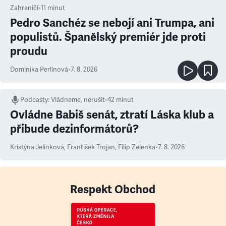
Zahraničí
•
11
minut
Pedro Sanchéz se nebojí ani Trumpa, ani
populistů. Španělský premiér jde proti
proudu
Dominika Perlínová
•
7. 8. 2026
Podcasty
:
Vládneme, nerušit
•
42 minut
Ovládne Babiš senát, ztratí Láska klub a
přibude dezinformátorů?
Kristýna Jelínková
,
František Trojan
,
Filip Zelenka
•
7. 8. 2026
Respekt Obchod