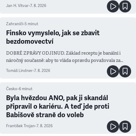
salvy i kritika pokrokářů
Jan H. Vitvar
•
7. 8. 2026
Zahraničí
•
5
minut
Finsko vymyslelo, jak se zbavit
bezdomovectví
DOBRÉ ZPRÁVY ODJINUD. Základ receptu je banální i
náročný současně: aby to vláda opravdu považovala za
prioritu
Tomáš Lindner
•
7. 8. 2026
Česko
•
6
minut
Byla hvězdou ANO, pak ji skandál
připravil o kariéru. A teď jde proti
Babišově straně do voleb
František Trojan
•
7. 8. 2026