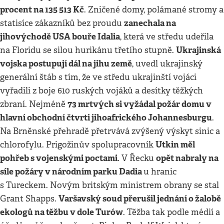
procent na 135 513 Kč
. Zničené domy, polámané stromy a
zanechala na
statisíce zákazníků bez proudu
jihovýchodě USA bouře Idalia
, která ve středu udeřila
Ukrajinská
na Floridu se silou hurikánu třetího stupně.
vojska postupují dál na jihu země
, uvedl ukrajinský
generální štáb s tím, že ve středu ukrajinští vojáci
vyřadili z boje 610 ruských vojáků a desítky těžkých
73 mrtvých si vyžádal požár domu v
zbraní. Nejméně
hlavní obchodní čtvrti jihoafrického Johannesburgu
.
Na Brněnské přehradě přetrvává zvýšený výskyt sinic a
Utkin měl
chlorofylu. Prigožinův spolupracovník
pohřeb s vojenskými poctami
opět nabraly na
. V Řecku
síle požáry v národním parku Dadia
u hranic
s Tureckem. Novým britským ministrem obrany se stal
Varšavský soud přerušil jednání o žalobě
Grant Shapps.
ekologů na těžbu v dole Turów
. Těžba tak podle médií a