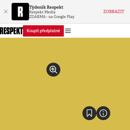
Týdeník Respekt
×
ZOBRAZIT
Respekt Media
ZDARMA - na Google Play
Koupit předplatné