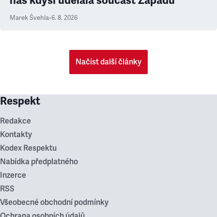
nás kdysi udělala součást Západu
Marek Švehla
•
6. 8. 2026
Načíst další články
Respekt
Redakce
Kontakty
Kodex Respektu
Nabídka předplatného
Inzerce
RSS
Všeobecné obchodní podmínky
Ochrana osobních údajů