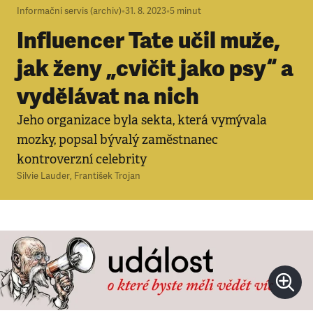
Informační servis (archiv)
•
31. 8. 2023
•
5
minut
Influencer Tate učil muže,
jak ženy „cvičit jako psy“ a
vydělávat na nich
Jeho organizace byla sekta, která vymývala
mozky, popsal bývalý zaměstnanec
kontroverzní celebrity
Silvie Lauder
,
František Trojan