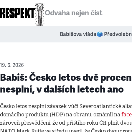
Odvaha nejen číst
Babišova vláda
🗳️ Předvolebn
19. 6. 2026
Babiš: Česko letos dvě proce
nesplní, v dalších letech ano
Česko letos nesplní závazek vůči Severoatlantické al
domácího produktu (HDP) na obranu, oznámil na
fac
zároveň přesvědčení, že od příštího roku ČR plnit dv
NATO Mark Rutte ve středu uvedl, že Česko dvouprocent