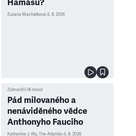
Hamásu?
Zuzana Machálková
•
5. 8. 2026
Zahraničí
•
18
minut
Pád milovaného a
nenáviděného vědce
Anthonyho Fauciho
Katherine J. Wu
,
The Atlantic
•
5. 8. 2026