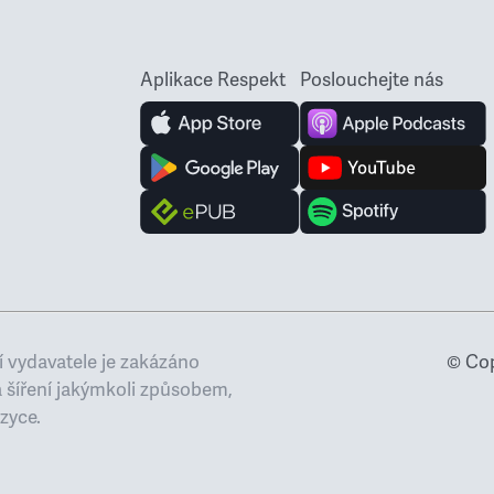
Aplikace Respekt
Poslouchejte nás
 vydavatele je zakázáno
© Cop
a šíření jakýmkoli způsobem,
zyce.