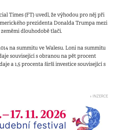
al Times (FT) uvedl, že výhodou pro něj při
ů amerického prezidenta Donalda Trumpa mezi
 zeměmi dlouhodobě tlačí.
e 2014 na summitu ve Walesu. Loni na summitu
aje související s obranou na pět procent
e a 1,5 procenta širší investice související s
↓ INZERCE