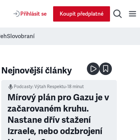
Přihlásit se
Koupit předplatné
řeh
Slovobraní
Nejnovější články
Podcasty
:
Výtah Respektu
•
18 minut
Mírový plán pro Gazu je v
začarovaném kruhu.
Nastane dřív stažení
Izraele, nebo odzbrojení