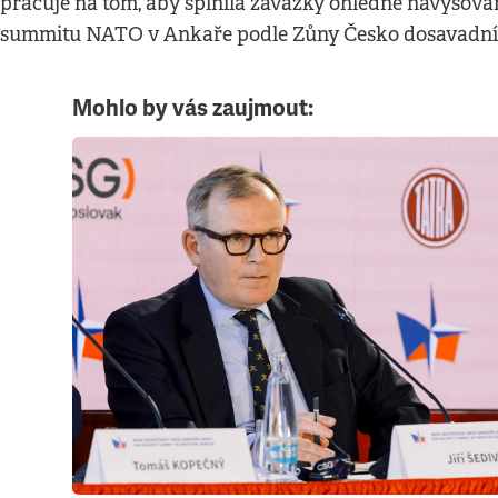
pracuje na tom, aby splnila závazky ohledně navyšov
summitu NATO v Ankaře podle Zůny Česko dosavadní n
Mohlo by vás zaujmout: