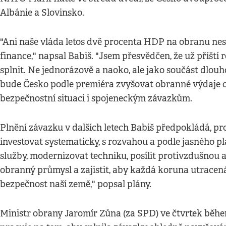
Albánie a Slovinsko.
"Ani naše vláda letos dvě procenta HDP na obranu nes
finance," napsal Babiš. "Jsem přesvědčen, že už příšt
splnit. Ne jednorázově a naoko, ale jako součást dlouh
bude Česko podle premiéra zvyšovat obranné výdaje 
bezpečnostní situaci i spojeneckým závazkům.
Plnění závazku v dalších letech Babiš předpokládá, p
investovat systematicky, s rozvahou a podle jasného pl
služby, modernizovat techniku, posílit protivzdušno
obranný průmysl a zajistit, aby každá koruna utracen
bezpečnost naší země," popsal plány.
Ministr obrany Jaromír Zůna (za SPD) ve čtvrtek během