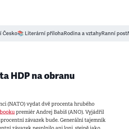
í Česko
📚 Literární příloha
Rodina a vztahy
Ranní post
nta HDP na obranu
ianci (NATO) vydat dvě procenta hrubého
ebooku
premiér Andrej Babiš (ANO). Vyjádřil
ouprocentní závazek bude. Generální tajemník
ní závazek nesplnilo ani loni, stejně jako