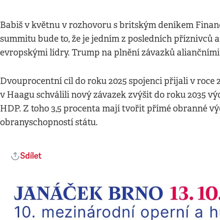
Babiš v květnu v rozhovoru s britským deníkem Financi
summitu bude to, že je jedním z posledních příznivc
evropskými lídry. Trump na plnění závazků aliančními
Dvouprocentní cíl do roku 2025 spojenci přijali v roc
v Haagu schválili nový závazek zvýšit do roku 2035 výd
HDP. Z toho 3,5 procenta mají tvořit přímé obranné výdaj
obranyschopností státu.
Sdílet