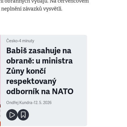
ání obranných výdajů. Na červencovém
eplnění závazků vysvětlí.
Česko
•
4
minuty
Babiš zasahuje na
obraně: u ministra
Zůny končí
respektovaný
odborník na NATO
Ondřej Kundra
•
12. 5. 2026