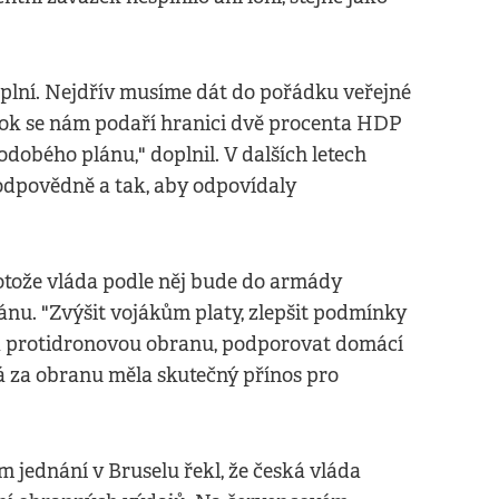
plní. Nejdřív musíme dát do pořádku veřejné
í rok se nám podaří hranici dvě procenta HDP
odobého plánu," doplnil. V dalších letech
odpovědně a tak, aby odpovídaly
rotože vláda podle něj bude do armády
ánu. "Zvýšit vojákům platy, zlepšit podmínky
u a protidronovou obranu, podporovat domácí
á za obranu měla skutečný přínos pro
 jednání v Bruselu řekl, že česká vláda