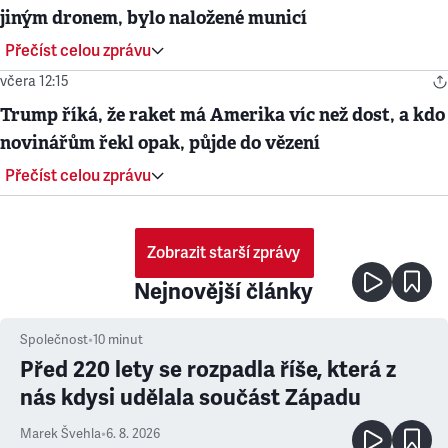
jiným dronem, bylo naložené municí
Přečíst celou zprávu
včera 12:15
Trump říká, že raket má Amerika víc než dost, a kdo
novinářům řekl opak, půjde do vězení
Přečíst celou zprávu
Zobrazit starší zprávy
Nejnovější články
Společnost
•
10
minut
Před 220 lety se rozpadla říše, která z
nás kdysi udělala součást Západu
Marek Švehla
•
6. 8. 2026