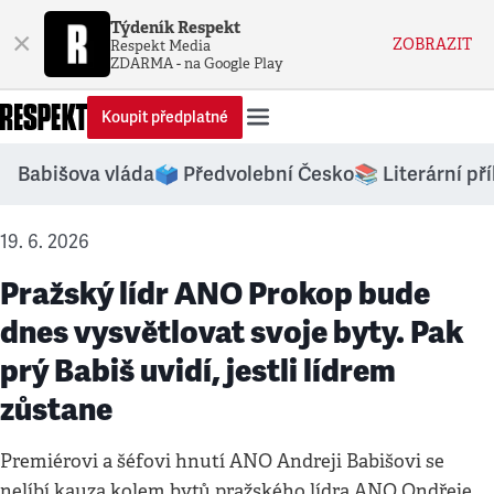
Týdeník Respekt
×
ZOBRAZIT
Respekt Media
ZDARMA - na Google Play
Koupit předplatné
Babišova vláda
🗳️ Předvolební Česko
📚 Literární př
19. 6. 2026
Pražský lídr ANO Prokop bude
dnes vysvětlovat svoje byty. Pak
prý Babiš uvidí, jestli lídrem
zůstane
Premiérovi a šéfovi hnutí ANO Andreji Babišovi se
nelíbí kauza kolem bytů pražského lídra ANO Ondřeje