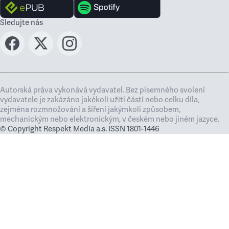
Sledujte nás
Autorská práva vykonává vydavatel. Bez písemného svolení
vydavatele je zakázáno jakékoli užití částí nebo celku díla,
zejména rozmnožování a šíření jakýmkoli způsobem,
mechanickým nebo elektronickým, v českém nebo jiném jazyce.
© Copyright Respekt Media a.s. ISSN 1801-1446