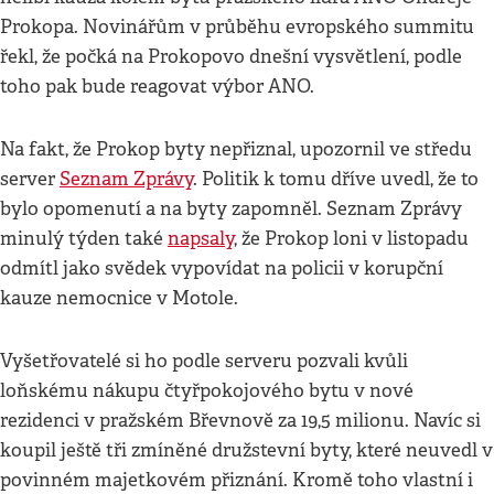
Prokopa. Novinářům v průběhu evropského summitu
řekl, že počká na Prokopovo dnešní vysvětlení, podle
toho pak bude reagovat výbor ANO.
Na fakt, že Prokop byty nepřiznal, upozornil ve středu
server
Seznam Zprávy
. Politik k tomu dříve uvedl, že to
bylo opomenutí a na byty zapomněl. Seznam Zprávy
minulý týden také
napsaly
, že Prokop loni v listopadu
odmítl jako svědek vypovídat na policii v korupční
kauze nemocnice v Motole.
Vyšetřovatelé si ho podle serveru pozvali kvůli
loňskému nákupu čtyřpokojového bytu v nové
rezidenci v pražském Břevnově za 19,5 milionu. Navíc si
koupil ještě tři zmíněné družstevní byty, které neuvedl v
povinném majetkovém přiznání. Kromě toho vlastní i