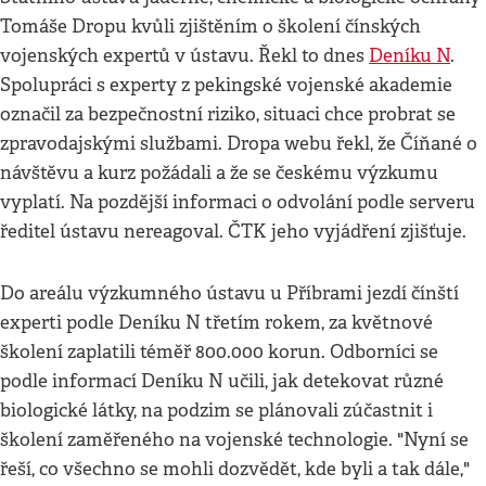
Tomáše Dropu kvůli zjištěním o školení čínských
vojenských expertů v ústavu. Řekl to dnes
Deníku N
.
Spolupráci s experty z pekingské vojenské akademie
označil za bezpečnostní riziko, situaci chce probrat se
zpravodajskými službami. Dropa webu řekl, že Číňané o
návštěvu a kurz požádali a že se českému výzkumu
vyplatí. Na pozdější informaci o odvolání podle serveru
ředitel ústavu nereagoval. ČTK jeho vyjádření zjišťuje.
Do areálu výzkumného ústavu u Příbrami jezdí čínští
experti podle Deníku N třetím rokem, za květnové
školení zaplatili téměř 800.000 korun. Odborníci se
podle informací Deníku N učili, jak detekovat různé
biologické látky, na podzim se plánovali zúčastnit i
školení zaměřeného na vojenské technologie. "Nyní se
řeší, co všechno se mohli dozvědět, kde byli a tak dále,"