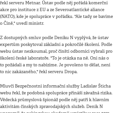
řekl serveru Metnar. Ústav podle něj pořádá komerční
akce pro instituce z EU a ze Severoatlantické aliance
(NATO), kde je spolupráce v pořádku. "Ale tady se bavíme
o Číně," uvedl ministr.
Z dostupných smluv podle Deníku N vyplývá, že ústav
expertům poskytoval základní a pokročilé školení. Podle
webu ústav nezkoumal, proč čínští odborníci vybrali pro
školení české laboratoře. "To je otázka na ně. Oni nás o
to požádali a my to nabízíme. Je povoleno to dělat, není
to nic zakázaného," řekl serveru Dropa.
Mluvčí Bezpečnostní informační služby Ladislav Šticha
webu řekl, že podobná spolupráce přináší závažná rizika.
Vědecká průmyslová špionáž podle něj patří k hlavním
aktivitám čínských zpravodajských služeb. Deník N