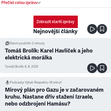
Přečíst celou zprávu
Zobrazit starší zprávy
Nejnovější články
Ranní postřeh
•
2
minuty
Tomáš Brolík: Karel Havlíček a jeho
elektrická morálka
Tomáš Brolík
•
6. 8. 2026
Podcasty
:
Výtah Respektu
•
18 minut
Mírový plán pro Gazu je v začarovaném
kruhu. Nastane dřív stažení Izraele,
nebo odzbrojení Hamásu?