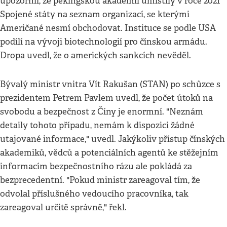
upozornil, že pekingskou akademii umístily v roce 2021
Spojené státy na seznam organizací, se kterými
Američané nesmí obchodovat. Instituce se podle USA
podílí na vývoji biotechnologií pro čínskou armádu.
Dropa uvedl, že o amerických sankcích nevěděl.
Bývalý ministr vnitra Vít Rakušan (STAN) po schůzce s
prezidentem Petrem Pavlem uvedl, že počet útoků na
svobodu a bezpečnost z Číny je enormní. "Neznám
detaily tohoto případu, nemám k dispozici žádné
utajované informace," uvedl. Jakýkoliv přístup čínských
akademiků, vědců a potenciálních agentů ke stěžejním
informacím bezpečnostního rázu ale pokládá za
bezprecedentní. "Pokud ministr zareagoval tím, že
odvolal příslušného vedoucího pracovníka, tak
zareagoval určitě správně," řekl.