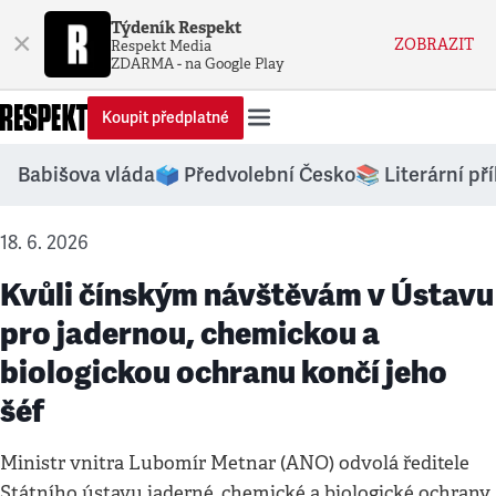
Týdeník Respekt
×
ZOBRAZIT
Respekt Media
ZDARMA - na Google Play
Koupit předplatné
Babišova vláda
🗳️ Předvolební Česko
📚 Literární př
18. 6. 2026
Kvůli čínským návštěvám v Ústavu
pro jadernou, chemickou a
biologickou ochranu končí jeho
šéf
Ministr vnitra Lubomír Metnar (ANO) odvolá ředitele
Státního ústavu jaderné, chemické a biologické ochrany