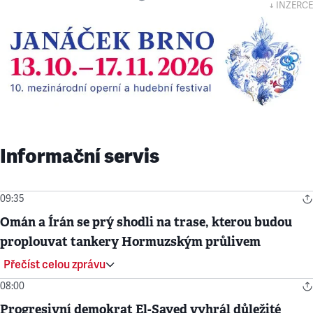
↓ INZERCE
Informační servis
09:35
Omán a Írán se prý shodli na trase, kterou budou
proplouvat tankery Hormuzským průlivem
Přečíst celou zprávu
08:00
Progresivní demokrat El-Sayed vyhrál důležité