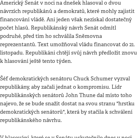
Americký Senát v noci na dnešek hlasoval o dvou
návrzích republikánů a demokratů, které mohly zajistit
financování vládě. Ani jeden však nezískal dostatečný
počet hlasů. Republikánský návrh Senát odmítl
podruhé, před tím ho schválila Sněmovna
reprezentantů. Text umožňoval vládu financovat do 21.
listopadu. Republikáni chtějí svůj návrh předložit znovu
k hlasování ještě tento týden.
Šéf demokratických senátoru Chuck Schumer vyzval
republikány, aby začali jednat o kompromisu. Lídr
republikánských senátorů John Thune dal místo toho
najevo, že se bude snažit dostat na svou stranu "hrstku
demokratických senátorů", která by stačila k schválení
republikánského návrhu.
V hlasování, které se v Senátu uskutečnilo dnes v noci,