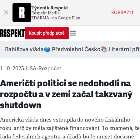
Týdeník Respekt
×
ZOBRAZIT
Respekt Media
ZDARMA - na Google Play
Koupit předplatné
Babišova vláda
🗳️ Předvolební Česko
📚 Literární př
1. 10. 2025
USA
Rozpočet
•
•
Američtí politici se nedohodli na
rozpočtu a v zemi začal takzvaný
shutdown
Americká vláda dnes vstoupila do nového fiskálního
roku, aniž by měla zajištěné financování. To znamená, že
řada federálních agentur a úřadů bude muset dočasně