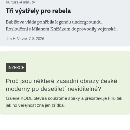
Kultura
•
4
minuty
Tři výstřely pro rebela
Babišova vláda pohřbila legendu undergroundu.
Rozloučení s Milanem Knížákem doprovodily vojenské
salvy i kritika pokrokářů
Jan H. Vitvar
•
7. 8. 2026
INZERCE
Proč jsou některé zásadní obrazy české
moderny po desetiletí neviditelné?
Galerie KODL otevírá soukromé sbírky a představuje Fillu tak,
jak ho veřejnost zná jen zřídka.