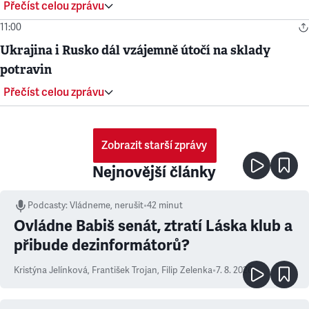
Přečíst celou zprávu
11:00
Ukrajina i Rusko dál vzájemně útočí na sklady
potravin
Přečíst celou zprávu
Zobrazit starší zprávy
Nejnovější články
Podcasty
:
Vládneme, nerušit
•
42 minut
Ovládne Babiš senát, ztratí Láska klub a
přibude dezinformátorů?
Kristýna Jelínková
,
František Trojan
,
Filip Zelenka
•
7. 8. 2026