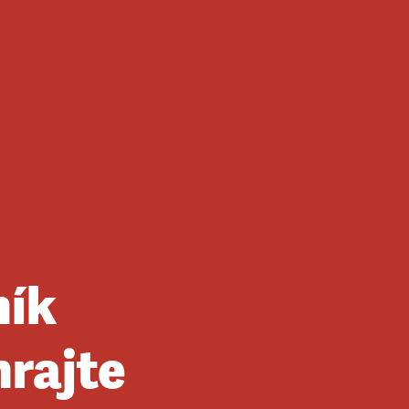
ník
hrajte