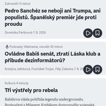
Zahraničí
•
11
minut
Pedro Sanchéz se nebojí ani Trumpa, ani
populistů. Španělský premiér jde proti
proudu
Dominika Perlínová
•
7. 8. 2026
Podcasty
:
Vládneme, nerušit
•
42 minut
Ovládne Babiš senát, ztratí Láska klub a
přibude dezinformátorů?
Kristýna Jelínková
,
František Trojan
,
Filip Zelenka
•
7. 8. 2026
Kultura
•
4
minuty
Tři výstřely pro rebela
Babišova vláda pohřbila legendu undergroundu.
Rozloučení s Milanem Knížákem doprovodily vojenské