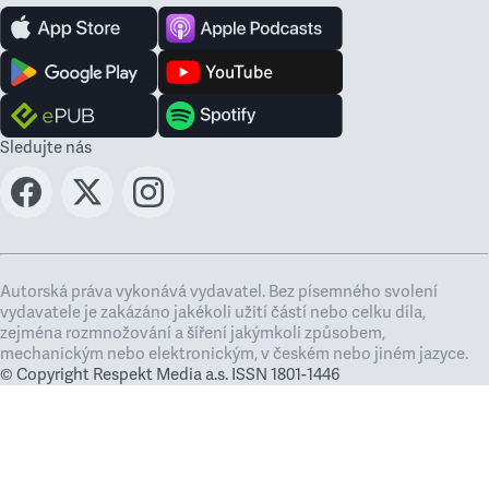
Sledujte nás
Autorská práva vykonává vydavatel. Bez písemného svolení
vydavatele je zakázáno jakékoli užití částí nebo celku díla,
zejména rozmnožování a šíření jakýmkoli způsobem,
mechanickým nebo elektronickým, v českém nebo jiném jazyce.
© Copyright Respekt Media a.s. ISSN 1801-1446