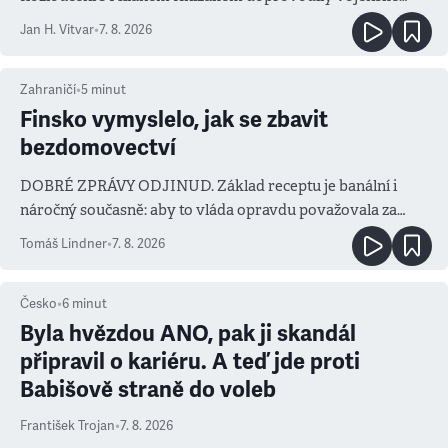
salvy i kritika pokrokářů
Jan H. Vitvar
•
7. 8. 2026
Zahraničí
•
5
minut
Finsko vymyslelo, jak se zbavit
bezdomovectví
DOBRÉ ZPRÁVY ODJINUD. Základ receptu je banální i
náročný současně: aby to vláda opravdu považovala za
prioritu
Tomáš Lindner
•
7. 8. 2026
Česko
•
6
minut
Byla hvězdou ANO, pak ji skandál
připravil o kariéru. A teď jde proti
Babišově straně do voleb
František Trojan
•
7. 8. 2026