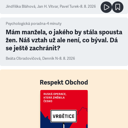
Jindřiška Bláhová
,
Jan H. Vitvar
,
Pavel Turek
•
8. 8. 2026
Psychologická poradna
•
4
minuty
Mám manžela, o jakého by stála spousta
žen. Náš vztah už ale není, co býval. Dá
se ještě zachránit?
Beáta Obradovičová
,
Denník N
•
8. 8. 2026
Respekt Obchod