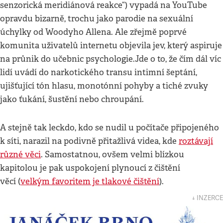
senzorická meridiánová reakce“) vypadá na YouTube
opravdu bizarně, trochu jako parodie na sexuální
úchylky od Woodyho Allena. Ale zřejmě poprvé
komunita uživatelů internetu objevila jev, který aspiruje
na průnik do učebnic psychologie.Jde o to, že čím dál víc
lidí uvádí do narkotického transu intimní šeptání,
ujišťující tón hlasu, monotónní pohyby a tiché zvuky
jako ťukání, šustění nebo chroupání.
A stejně tak leckdo, kdo se nudil u počítače připojeného
k síti, narazil na podivně přitažlivá videa, kde
roztávají
různé věci
. Samostatnou, ovšem velmi blízkou
kapitolou je pak uspokojení plynoucí z čištění
věcí (
velkým favoritem je tlakové čištění
).
↓ INZERCE