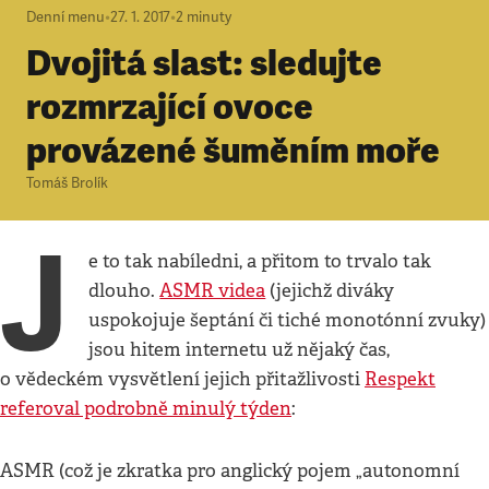
Denní menu
•
27. 1. 2017
•
2
minuty
Dvojitá slast: sledujte
rozmrzající ovoce
provázené šuměním moře
Tomáš Brolík
J
e to tak nabíledni, a přitom to trvalo tak
dlouho.
ASMR videa
(jejichž diváky
uspokojuje šeptání či tiché monotónní zvuky)
jsou hitem internetu už nějaký čas,
o vědeckém vysvětlení jejich přitažlivosti
Respekt
referoval podrobně minulý týden
:
ASMR (což je zkratka pro anglický pojem „autonomní