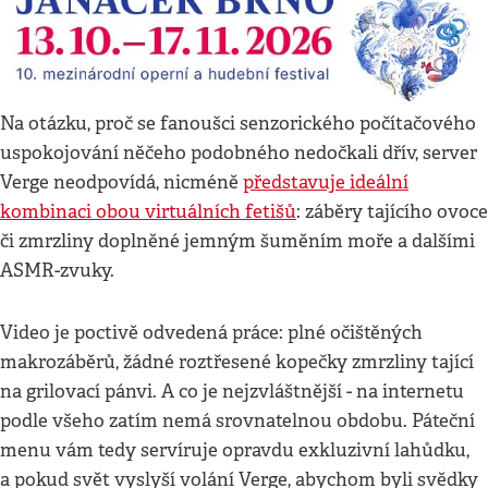
Na otázku, proč se fanoušci senzorického počítačového
uspokojování něčeho podobného nedočkali dřív, server
Verge neodpovídá, nicméně
představuje ideální
kombinaci obou virtuálních fetišů
: záběry tajícího ovoce
či zmrzliny doplněné jemným šuměním moře a dalšími
ASMR-zvuky.
Video je poctivě odvedená práce: plné očištěných
makrozáběrů, žádné roztřesené kopečky zmrzliny tající
na grilovací pánvi. A co je nejzvláštnější - na internetu
podle všeho zatím nemá srovnatelnou obdobu. Páteční
menu vám tedy servíruje opravdu exkluzivní lahůdku,
a pokud svět vyslyší volání Verge, abychom byli svědky