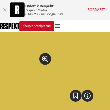
Týdeník Respekt
×
ZOBRAZIT
Respekt Media
ZDARMA - na Google Play
Koupit předplatné