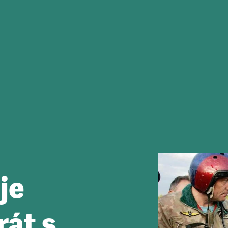
je
rát s