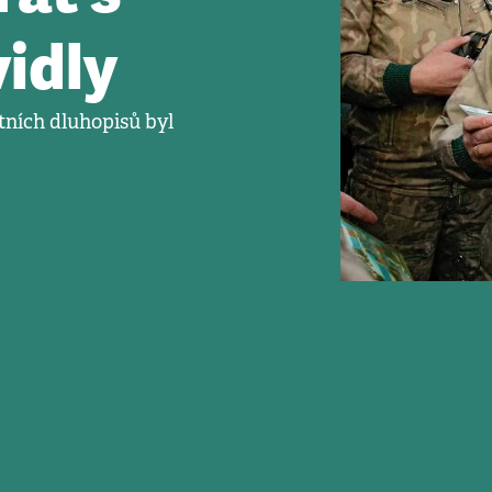
idly
tních dluhopisů byl