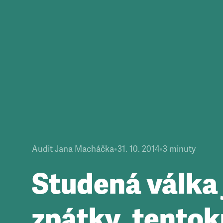
Audit Jana Macháčka
•
31. 10. 2014
•
3
minuty
Studená válka 
zpátky, tentok