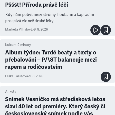
Pšššt! Příroda právě léčí
Kdy nám pobyt mezi stromy, houbami a kapradím
prospívá víc než drahé léky
Markéta Plíhalová
•
9. 8. 2026
Kultura
•
2
minuty
Album týdne: Tvrdé beaty a texty o
přebalování – P/\ST balancuje mezi
rapem a rodičovstvím
Eliška Palušová
•
9. 8. 2026
Anketa
Snímek Vesničko má středisková letos
slaví 40 let od premiéry. Který český či
československý snímek podle vás