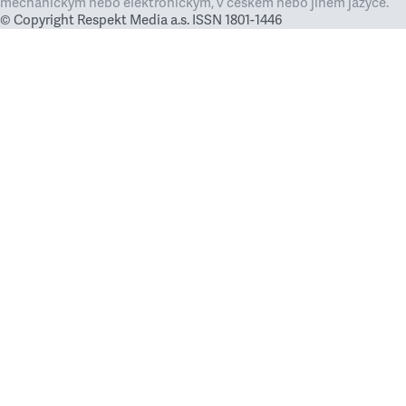
mechanickým nebo elektronickým, v českém nebo jiném jazyce.
© Copyright Respekt Media a.s. ISSN 1801-1446