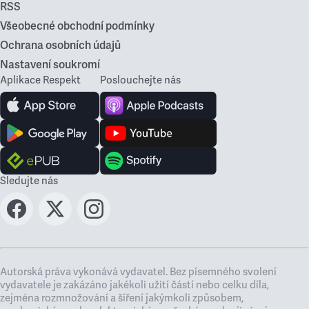
RSS
Všeobecné obchodní podmínky
Ochrana osobních údajů
Nastavení soukromí
Aplikace Respekt
Poslouchejte nás
Sledujte nás
Autorská práva vykonává vydavatel. Bez písemného svolení
vydavatele je zakázáno jakékoli užití částí nebo celku díla,
zejména rozmnožování a šíření jakýmkoli způsobem,