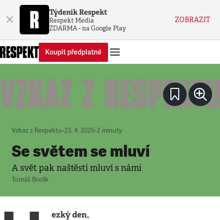
Týdeník Respekt
×
ZOBRAZIT
Respekt Media
ZDARMA - na Google Play
Koupit předplatné
Vzkaz z Respektu
•
23. 4. 2025
•
2
minuty
Se světem se mluví
A svět pak naštěstí mluví s námi
Tomáš Brolík
ezký den,