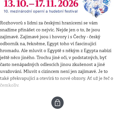
Rozhovorů s lidmi za českými hranicemi se vám
snažíme přinášet co nejvíc. Nejde jen o to, že jsou
zajímavé. Zajímavé jsou i hovory i s Čechy - český
odborník na, řekněme, Egypt toho ví fascinující
hromadu. Ale mluvit o Egyptě s někým z Egypta nabízí
ještě něco jiného. Trochu jiné oči, v podstatných, byť
často nenápadných odlescích jinou zkušenost a jiné
uvažování. Mluvit s cizincem není jen zajímavé. Je to
také překvapující a otevírá to nové obzory. Ať už je řeč o
čemkoliv.