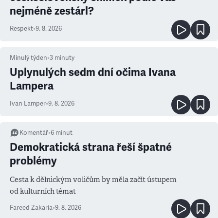
nejméně zestárl?
Respekt
•
9. 8. 2026
Minulý týden
•
3
minuty
Uplynulých sedm dní očima Ivana
Lampera
Ivan Lamper
•
9. 8. 2026
Komentář
•
6
minut
Demokratická strana řeší špatné
problémy
Cesta k dělnickým voličům by měla začít ústupem
od kulturních témat
Fareed Zakaria
•
9. 8. 2026