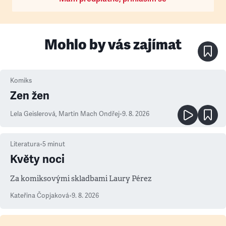
Mohlo by vás zajímat
Komiks
Zen žen
Lela Geislerová
,
Martin Mach Ondřej
•
9. 8. 2026
Literatura
•
5
minut
Květy noci
Za komiksovými skladbami Laury Pérez
Kateřina Čopjaková
•
9. 8. 2026