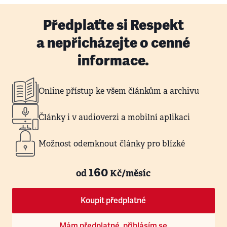
Předplaťte si Respekt
a nepřicházejte o cenné
informace.
Online přístup ke všem článkům a archivu
Články i v audioverzi a mobilní aplikaci
Možnost odemknout články pro blízké
160
od
Kč/měsíc
Koupit předplatné
Mám předplatné, přihlásím se